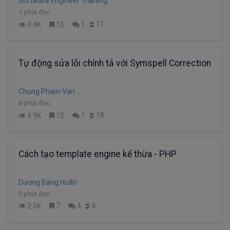
Software Engineer Training
7 phút đọc
11
3.4K
15
1
Tự động sửa lỗi chính tả với Symspell Correction
Chung Pham Van
8 phút đọc
18
4.9K
12
1
Cách tạo template engine kế thừa - PHP
Dương Bằng Huân
3 phút đọc
6
2.5K
7
4