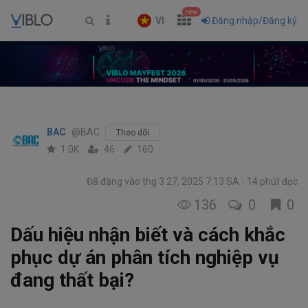
new
VI
Đăng nhập/Đăng ký
BAC
@BAC
Theo dõi
1.0K
46
160
Đã đăng vào thg 3 27, 2025 7:13 SA
14 phút đọc
136
0
0
Dấu hiệu nhận biết và cách khắc
phục dự án phân tích nghiệp vụ
đang thất bại?