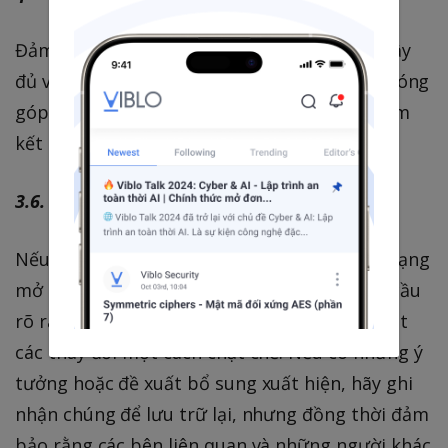
Đảm bảo các bên liên quan được tham gia đầy
đủ vào quá trình ra quyết định và có cơ hội đóng
góp ý kiến nhằm tăng cường sự hỗ trợ và cam
kết đối với dự án.
3.6. Quản lý Scope Creep
Nếu sáng kiến của bạn đang gặp phải tình trạng
mở rộng phạm vi, bạn cần thiết lập các yêu cầu
rõ ràng, xác định ranh giới dự án và kiểm soát
các thay đổi một cách chặt chẽ. Nếu có những ý
tưởng hoặc đề xuất bổ sung xuất hiện, hãy ghi
nhận chúng để lưu trữ lại, nhưng đồng thời đảm
bảo rằng các bên liên quan và những người khác