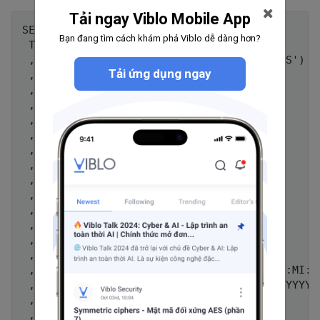
Tải ngay Viblo Mobile App
SELECT 

Bạn đang tìm cách khám phá Viblo dễ dàng hơn?
 TO_CHAR (SYSDATE, 'DDD')

 ,TO_CHAR (SYSDATE, 'YYYY-MM-DD HH24:MI:SS')

Tải ứng dụng ngay
 ,CURRENT_DATE

 ,CURRENT_TIMESTAMP

 ,LOCALTIMESTAMP

 ,SYSDATE

 ,SYSTIMESTAMP

 ,SYSDATE - SYSTIMESTAMP

 ,EXTRACT (YEAR FROM SYSDATE)

 ,EXTRACT (DAY FROM SYSDATE)

 ,TRUNC (SYSDATE)

 ,TRUNC (SYSDATE, 'MM')

 ,TRUNC (SYSDATE, 'Q')

 ,TRUNC (SYSDATE, 'Y')

 ,SYSDATE + 1

 ,TO_CHAR(SYSDATE - 1/24,'YYYY-MM-DD HH24:MI:SS
 ,To_CHAR(SYSDATE + 10 / (60 * 60 * 24),'YYYY-M
 ,ADD_MONTHS (SYSDATE, 1)

 ,ADD_MONTHS (SYSDATE, -3)
