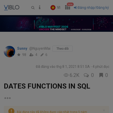
new
VI
Đăng nhập/Đăng ký
Sunny
@NguyenMai
Theo dõi
98
4
6
Đã đăng vào thg 8 1, 2021 8:51 SA
4 phút đọc
6.2K
0
0
DATES FUNCTIONS IN SQL
Bài đăng này đã không được cập nhật trong 5 năm