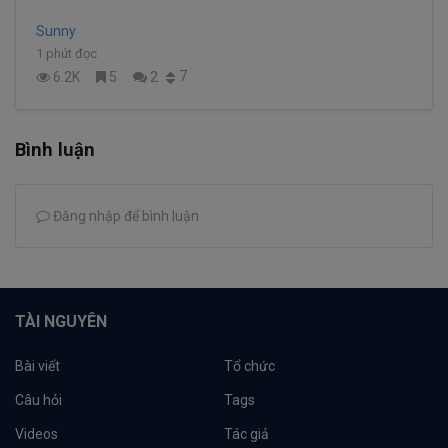
Sunny
1 phút đọc
7
6.2K
5
2
Bình luận
Đăng nhập để bình luận
TÀI NGUYÊN
Bài viết
Tổ chức
Câu hỏi
Tags
Videos
Tác giả