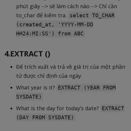
phút giây --> sẽ làm cách nào --> Chỉ cần
to_char để kiểm tra.
select TO_CHAR
(created_at, 'YYYY-MM-DD
HH24:MI:SS') from ABC
4.EXTRACT ()
Để trích xuất và trả về giá trị của một phần
tử được chỉ định của ngày.
What year is it?
EXTRACT (YEAR FROM
SYSDATE)
What is the day for today’s date?
EXTRACT
(DAY FROM SYSDATE)