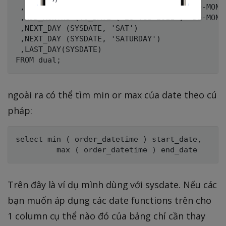
 ,ADD_MONTHS (TO_DATE ('31-jan-2011', 'DD-MON-Y
 ,ADD_MONTHS (TO_DATE ('28-feb-2011', 'DD-MON-Y
 ,NEXT_DAY (SYSDATE, 'SAT')

 ,NEXT_DAY (SYSDATE, 'SATURDAY')

 ,LAST_DAY(SYSDATE)

ngoài ra có thể tìm min or max của date theo cú
pháp:
select min ( order_datetime ) start_date, 

Trên đây là ví dụ mình dùng với sysdate. Nếu các
bạn muốn áp dụng các date functions trên cho
1 column cụ thể nào đó của bảng chỉ cần thay