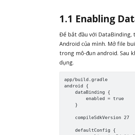
1.1 Enabling Da
Để bắt đầu với DataBinding, 
Android của mình. Mở file bu
trong mô-đun android. Sau k
dụng.
app/build.gradle

android {

    dataBinding {

        enabled = true

    }

    compileSdkVersion 27

    defaultConfig {
