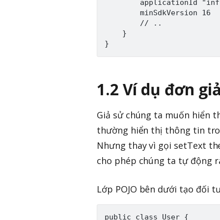
        applicationId "inf
        minSdkVersion 16

        // ..

    }

1.2 Ví dụ đơn gi
Giả sử chúng ta muốn hiển th
thường hiển thị thông tin tr
Nhưng thay vì gọi setText th
cho phép chúng ta tự động rà
Lớp POJO bên dưới tạo đối tư
public class User {
