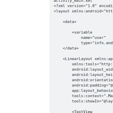
activity_main.xml

<?xml version="1.0" encodi
<layout xmlns:android="htt
    <data>

        <variable

            name="user"

            type="info.and
    </data>

    <LinearLayout xmlns:ap
        xmlns:tools="http:
        android:layout_wid
        android:layout_hei
        android:orientatio
        android:padding="@
        app:layout_behavio
        tools:context=".Ma
        tools:showIn="@lay
        <TextView
