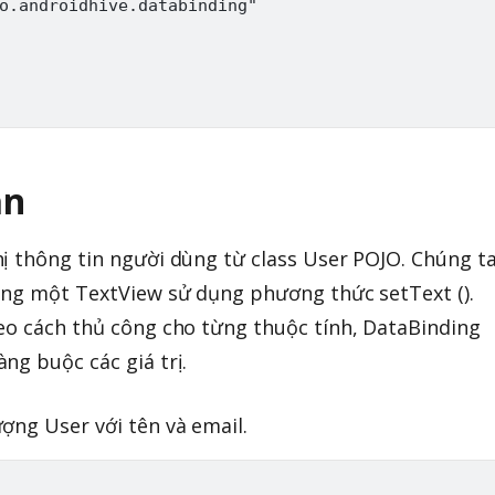
o.androidhive.databinding"

ản
ị thông tin người dùng từ class User POJO. Chúng t
ong một TextView sử dụng phương thức setText ().
eo cách thủ công cho từng thuộc tính, DataBinding
ng buộc các giá trị.
ợng User với tên và email.