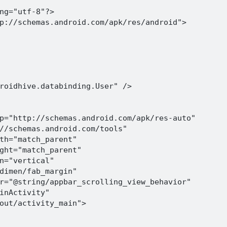
ng="utf-8"?>

p://schemas.android.com/apk/res/android">

roidhive.databinding.User" />

p="http://schemas.android.com/apk/res-auto"

//schemas.android.com/tools"

th="match_parent"

ght="match_parent"

n="vertical"

dimen/fab_margin"

r="@string/appbar_scrolling_view_behavior"

inActivity"

out/activity_main">
