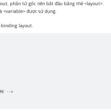
out, phần tử gốc nên bắt đầu bằng thẻ <layout>.
và <variable> được sử dụng.
-binding layout.
RE -->
