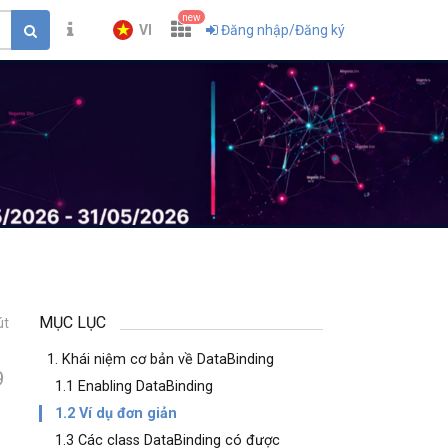
new
VI
Đăng nhập/Đăng ký
MỤC LỤC
út
1. Khái niệm cơ bản về DataBinding
9
1.1 Enabling DataBinding
1.2 Ví dụ đơn giản
1.3 Các class DataBinding có được