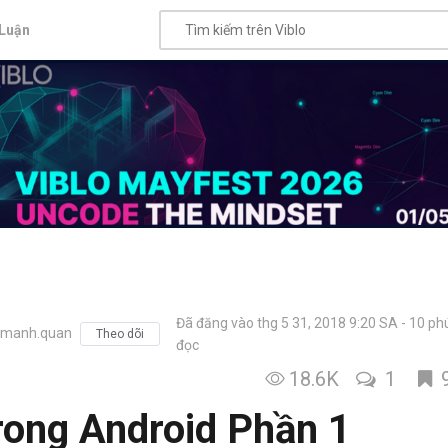
Luận
Đã đăng vào thg 5 31, 2018 9:20 SA
10 ph
.manh.quan
Theo dõi
đọc
18.6K
1
rong Android Phần 1