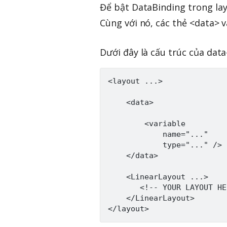
Để bật DataBinding trong lay
Cùng với nó, các thẻ <data> 
Dưới đây là cấu trúc của data
<layout ...>

    <data>

        <variable

            name="..."

            type="..." />

    </data>

    <LinearLayout ...>

       <!-- YOUR LAYOUT HE
    </LinearLayout>
