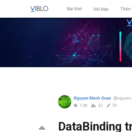
Bài Viết
Thảo 
Hỏi Đáp
Nguyen Manh Quan
@nguyen
1.0K
52
29
DataBinding t