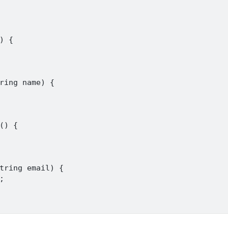
 {

ring name) {

() {

tring email) {


