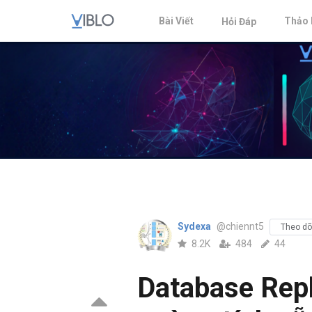
Bài Viết
Thảo 
Hỏi Đáp
Sydexa
@chiennt5
Theo dõ
8.2K
484
44
Database Repl