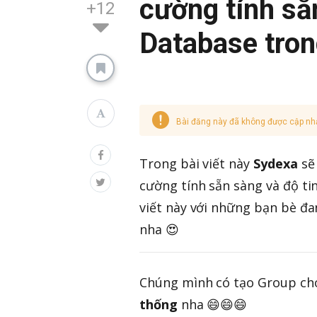
cường tính sẵ
+12
Database tron
Bài đăng này đã không được cập nh
Trong bài viết này
Sydexa
sẽ
cường tính sẵn sàng và độ tin
viết này với những bạn bè đ
nha 😍
Chúng mình có tạo Group cho
thống
nha 😄😄😄