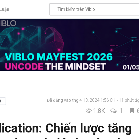
Luận
Đã đăng vào thg 4 13, 2024 1:56 CH
11 phút đ
i
1.8K
1
ication: Chiến lược tăng