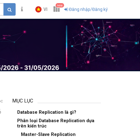
new
VI
Đăng nhập/Đăng ký
MỤC LỤC
ọc
6
Database Replication là gì?
Phân loại Database Replication dựa
trên kiến trúc
Master-Slave Replication