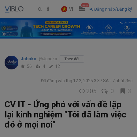
new
VI
Đăng nhập/Đăng ký
Joboko
@Joboko
Theo dõi
56
4
12
Đã đăng vào thg 12 2, 2025 3:37 SA
7 phút đọc
205
0
3
CV IT - Ứng phó với vấn đề lặp
lại kinh nghiệm "Tôi đã làm việc
đó ở mọi nơi"