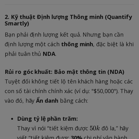
2. Kỹ thuật Định lượng Thông minh (Quantify
Smartly)
Bạn phải định lượng kết quả. Nhưng bạn cần
định lượng một cách
thông minh
, đặc biệt là khi
phải tuân thủ
NDA
.
Rủi ro góc khuất: Bảo mật thông tin (NDA)
Tuyệt đối không tiết lộ tên khách hàng hoặc các
con số tài chính chính xác (ví dụ: "$50,000"). Thay
vào đó, hãy
Ẩn danh
bằng cách:
Dùng tỷ lệ phần trăm:
5
50
Thay vì nói “tiết kiệm được
đô la,” hãy
k
0
viết “tiết kiệm được
30%
chi phí vận hành