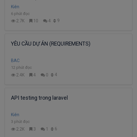
Kiên
6 phút đọc
9
2.7K
10
4
YÊU CẦU DỰ ÁN (REQUIREMENTS)
BAC
12 phút đọc
4
2.4K
4
0
API testing trong laravel
Kiên
3 phút đọc
6
2.2K
3
1