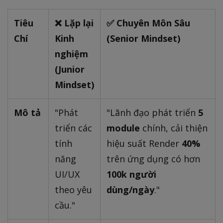
Tiêu
❌ Lặp lại
✅ Chuyên Môn Sâu
Chí
Kinh
(Senior Mindset)
nghiệm
(Junior
Mindset)
Mô tả
"Phát
"Lãnh đạo phát triển
5
triển các
module
chính, cải thiện
tính
hiệu suất Render
40%
năng
trên ứng dụng có hơn
UI/UX
100k người
theo yêu
dùng/ngày
."
cầu."