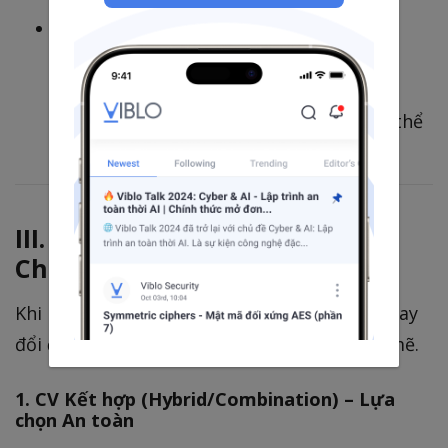
Giao tiếp đa chức năng:
Ví dụ: “Làm việc trực tiếp với nhóm Kinh
doanh để chuyển đổi các yêu cầu kinh
doanh mơ hồ thành
20 User Stories
có thể
triển khai được.”
III. Chiến lược phá vỡ mô típ:
Chọn định dạng CV
Khi kinh nghiệm làm việc có vẻ lặp lại, việc thay
đổi
định dạng CV
là một chiến thuật mạnh mẽ.
1. CV Kết hợp (Hybrid/Combination) – Lựa
chọn An toàn