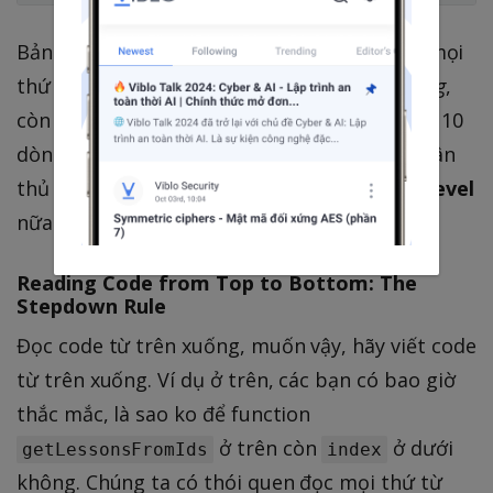
Bản thân mình thì ko bài trừ cái này cả, khi mọi
thứ đơn giản, mình chọn
Route Implicit Binding
,
còn khi có nhiều thao tác logic, code khoảng 10
dòng mới xong function, mình sẽ quay lại tuân
thủ nguyên tắc và tạo thêm 1
Abstraction Level
nữa. Lựa chọn là tùy ở bạn thôi.
Reading Code from Top to Bottom: The
Stepdown Rule
Đọc code từ trên xuống, muốn vậy, hãy viết code
từ trên xuống. Ví dụ ở trên, các bạn có bao giờ
thắc mắc, là sao ko để function
ở trên còn
ở dưới
getLessonsFromIds
index
không. Chúng ta có thói quen đọc mọi thứ từ