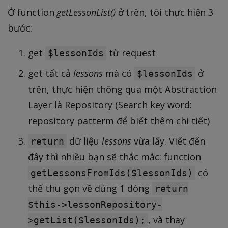
Ở function
getLessonList()
ở trên, tôi thực hiện 3
bước:
get
từ request
$lessonIds
get tất cả
lessons
mà có
ở
$lessonIds
trên, thực hiện thông qua một Abstraction
Layer là Repository (Search key word:
repository patterm để biết thêm chi tiết)
dữ liệu
lessons
vừa lấy. Viết đến
return
đây thì nhiều bạn sẽ thắc mắc: function
có
getLessonsFromIds($lessonIds)
thể thu gọn về đúng 1 dòng
return
$this->lessonRepository-
, và thay
>getList($lessonIds);