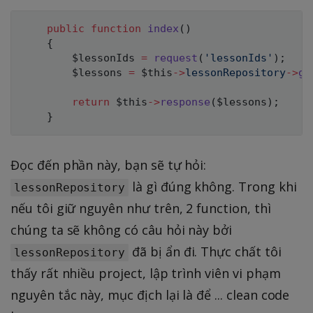
public
function
index
(
)
{
$lessonIds
=
request
(
'lessonIds'
)
;
$lessons
=
$this
->
lessonRepository
->
ge
return
$this
->
response
(
$lessons
)
;
}
Đọc đến phần này, bạn sẽ tự hỏi:
là gì đúng không. Trong khi
lessonRepository
nếu tôi giữ nguyên như trên, 2 function, thì
chúng ta sẽ không có câu hỏi này bởi
đã bị ẩn đi. Thực chất tôi
lessonRepository
thấy rất nhiều project, lập trình viên vi phạm
nguyên tắc này, mục địch lại là để ... clean code