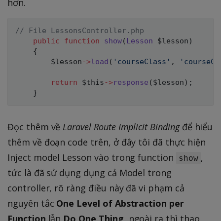
hơn.
// File LessonsController.php
public
function
show
(
Lesson
$lesson
)
{
$lesson
->
load
(
'courseClass'
,
'courseCl
return
$this
->
response
(
$lesson
)
;
}
Đọc thêm về
Laravel Route Implicit Binding
để hiểu
thêm về đoạn code trên, ở đây tôi đã thực hiện
Inject model Lesson vào trong function
,
show
tức là đã sử dụng dụng cả Model trong
controller, rõ ràng điều này đã vi phạm cả
nguyên tắc
One Level of Abstraction per
Function
lẫn
Do One Thing
, ngoài ra thì thao