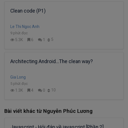
Clean code (P1)
Le Thi Ngoc Anh
9 phút đọc
5
5.3K
6
1
Architecting Android...The clean way?
Gia Long
5 phút đọc
10
1.3K
4
0
Bài viết khác từ Nguyễn Phúc Lương
Javascript - Hỏi đáp về javascript [Phần 2]