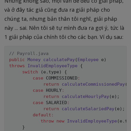
Nhưng không sao, mọi vấn đề đều có giải pháp,
và ở đây tác giả cũng đưa ra giải pháp cho
chúng ta, nhưng bản thân tôi nghĩ, giải pháp
này ... sai. Nên tôi sẽ tự mình đưa ra gợi ý, tức là
1 giải pháp của chính tôi cho các bạn. Ví dụ sau:
// Payroll.java
public
Money
calculatePay
(
Employee
 e
)
throws
InvalidEmployeeType
{
switch
(
e
.
type
)
{
case
 COMMISSIONED
:
return
calculateCommissionedPay
(
e
case
 HOURLY
:
return
calculateHourlyPay
(
e
)
;
case
 SALARIED
:
return
calculateSalariedPay
(
e
)
;
default
:
throw
new
InvalidEmployeeType
(
e
.
ty
}