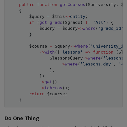
public
function
getCourses
(
$university
,
$g
{
$query
=
$this
->
entity
;
if
(
get_grade
(
$grade
)
!=
'All'
)
{
$query
=
$query
->
where
(
'grade_id'
,
}
$course
=
$query
->
where
(
'university_id
->
with
(
[
'lessons'
=>
function
(
$le
$lessonsQuery
->
where
(
'lessons.
->
where
(
'lessons.day'
,
'<=
}
,
]
)
->
get
(
)
->
toArray
(
)
;
return
$course
;
}
Do One Thing