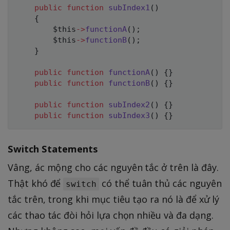
public
function
subIndex1
(
)
{
$this
->
functionA
(
)
;
$this
->
functionB
(
)
;
}
public
function
functionA
(
)
{
}
public
function
functionB
(
)
{
}
public
function
subIndex2
(
)
{
}
public
function
subIndex3
(
)
{
}
Switch Statements
Vâng, ác mộng cho các nguyên tắc ở trên là đây.
Thật khó để
có thể tuân thủ các nguyên
switch
tắc trên, trong khi mục tiêu tạo ra nó là để xử lý
các thao tác đòi hỏi lựa chọn nhiều và đa dạng.