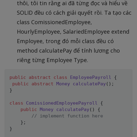
thôi, tôi tin rằng ai đã từng đọc và hiểu về
SOLID đều có cách giải quyết rồi. Ta tạo các
class ComissionedEmployee,
HourlyEmployee, SalariedEmployee extend
Employee, trong đó mỗi class đều có
method calculatePay để tính lương cho
riêng từng Employee Type.
public
abstract
class
EmployeePayroll
{
public
abstract
Money
calculatePay
(
)
;
}
class
ComissionedEmployeePayroll
{
public
Money
calculatePay
(
)
{
// implement function here
}
;
}