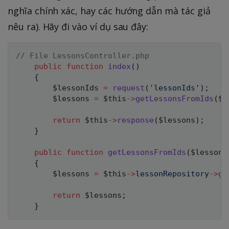
nghĩa chính xác, hay các hướng dẫn mà tác giả
nêu ra). Hãy đi vào ví dụ sau đây:
// File LessonsController.php
public
function
index
(
)
{
$lessonIds
=
request
(
'lessonIds'
)
;
$lessons
=
$this
->
getLessonsFromIds
(
$l
return
$this
->
response
(
$lessons
)
;
}
public
function
getLessonsFromIds
(
$lessonI
{
$lessons
=
$this
->
lessonRepository
->
ge
return
$lessons
;
}