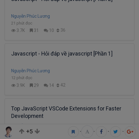
Nguyễn Phúc Lương
21 phút đọc
36
3.7K
31
10
Javascript - Hỏi đáp về javascript [Phần 1]
Nguyễn Phúc Lương
12 phút đọc
42
3.9K
29
14
Top JavaScript VSCode Extensions for Faster
Development
Nguyễn Phúc Lương
+5
•
•
•
•
6 phút đọc