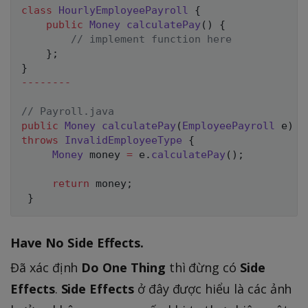
class
HourlyEmployeePayroll
{
public
Money
calculatePay
(
)
{
// implement function here
}
;
}
--
--
--
--
// Payroll.java
public
Money
calculatePay
(
EmployeePayroll
 e
)
throws
InvalidEmployeeType
{
Money
 money 
=
 e
.
calculatePay
(
)
;
return
 money
;
}
Have No Side Effects.
Đã xác định
Do One Thing
thì đừng có
Side
Effects
.
Side Effects
ở đây được hiểu là các ảnh