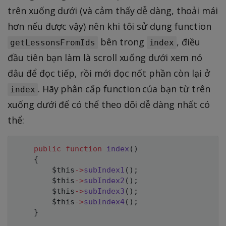
trên xuống dưới (và cảm thấy dễ dàng, thoải mái
hơn nếu được vậy) nên khi tôi sử dụng function
bên trong
, điều
getLessonsFromIds
index
đầu tiên bạn làm là scroll xuống dưới xem nó
đâu để đọc tiếp, rồi mới đọc nốt phần còn lại ở
. Hãy phân cấp function của bạn từ trên
index
xuống dưới để có thể theo dõi dễ dàng nhất có
thể:
public
function
index
(
)
{
$this
->
subIndex1
(
)
;
$this
->
subIndex2
(
)
;
$this
->
subIndex3
(
)
;
$this
->
subIndex4
(
)
;
}