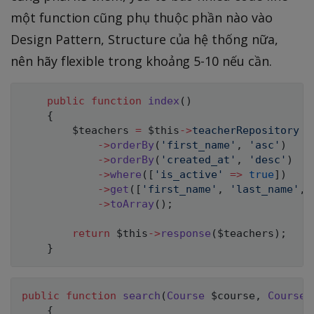
một function cũng phụ thuộc phần nào vào
Design Pattern, Structure của hệ thống nữa,
nên hãy flexible trong khoảng 5-10 nếu cần.
public
function
index
(
)
{
$teachers
=
$this
->
teacherRepository
->
orderBy
(
'first_name'
,
'asc'
)
->
orderBy
(
'created_at'
,
'desc'
)
->
where
(
[
'is_active'
=>
true
]
)
->
get
(
[
'first_name'
,
'last_name'
,
->
toArray
(
)
;
return
$this
->
response
(
$teachers
)
;
}
public
function
search
(
Course
$course
,
CourseC
{