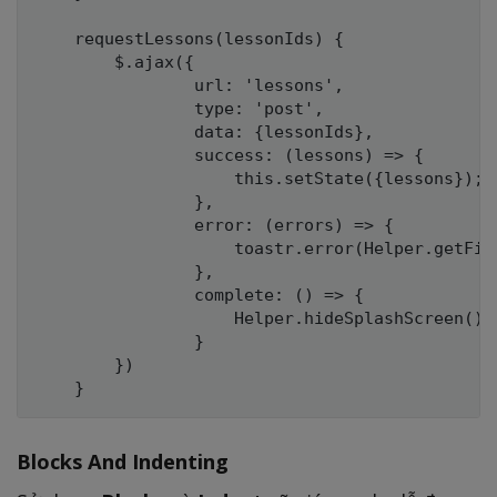
    requestLessons(lessonIds) {

        $.ajax({

                url: 'lessons',

                type: 'post',

                data: {lessonIds},

                success: (lessons) => {

                    this.setState({lessons});

                },

                error: (errors) => {

                    toastr.error(Helper.getFirs
                },

                complete: () => {

                    Helper.hideSplashScreen();

                }

        })

Blocks And Indenting