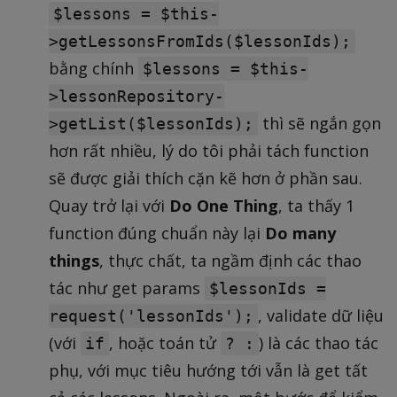
$lessons = $this-
>getLessonsFromIds($lessonIds);
bằng chính
$lessons = $this-
>lessonRepository-
thì sẽ ngắn gọn
>getList($lessonIds);
hơn rất nhiều, lý do tôi phải tách function
sẽ được giải thích cặn kẽ hơn ở phần sau.
Quay trở lại với
Do One Thing
, ta thấy 1
function đúng chuẩn này lại
Do many
things
, thực chất, ta ngầm định các thao
tác như get params
$lessonIds =
, validate dữ liệu
request('lessonIds');
(với
, hoặc toán tử
) là các thao tác
if
? :
phụ, với mục tiêu hướng tới vẫn là get tất