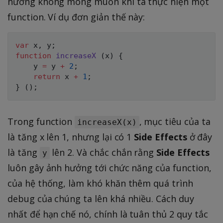
hưởng không mong muốn khi ta thực hiện một
function. Ví dụ đơn giản thế này:
var
 x
,
 y
;
function
increaseX
(
x
)
{
	y 
=
 y 
+
2
;
return
 x 
+
1
;
}
(
)
;
Trong function
, mục tiêu của ta
increaseX(x)
là tăng x lên 1, nhưng lại có 1
Side Effects
ở đây
là tăng
lên 2. Và chắc chắn rằng
Side Effects
y
luôn gây ảnh hưởng tới chức năng của function,
của hệ thống, làm khó khăn thêm quá trình
debug của chúng ta lên khá nhiều. Cách duy
nhất để hạn chế nó, chính là tuân thủ 2 quy tắc