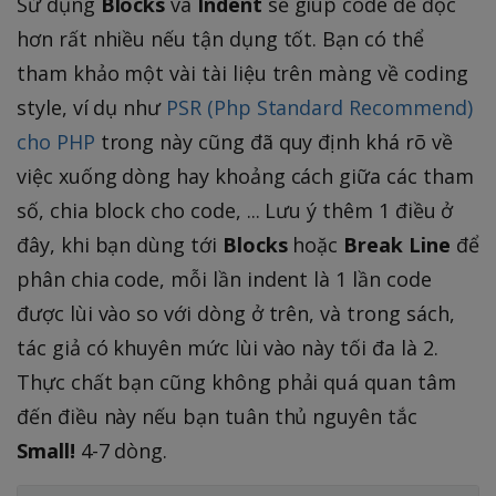
Sử dụng
Blocks
và
Indent
sẽ giúp code dễ đọc
hơn rất nhiều nếu tận dụng tốt. Bạn có thể
tham khảo một vài tài liệu trên màng về coding
style, ví dụ như
PSR (Php Standard Recommend)
cho PHP
trong này cũng đã quy định khá rõ về
việc xuống dòng hay khoảng cách giữa các tham
số, chia block cho code, ... Lưu ý thêm 1 điều ở
đây, khi bạn dùng tới
Blocks
hoặc
Break Line
để
phân chia code, mỗi lần indent là 1 lần code
được lùi vào so với dòng ở trên, và trong sách,
tác giả có khuyên mức lùi vào này tối đa là 2.
Thực chất bạn cũng không phải quá quan tâm
đến điều này nếu bạn tuân thủ nguyên tắc
Small!
4-7 dòng.