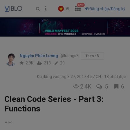
new
VI
Đăng nhập/Đăng ký
Nguyễn Phúc Lương
@luongs3
Theo dõi
2.9K
213
20
Đã đăng vào thg 8 27, 2017 4:57 CH
13 phút đọc
2.4K
5
6
Clean Code Series - Part 3:
Functions