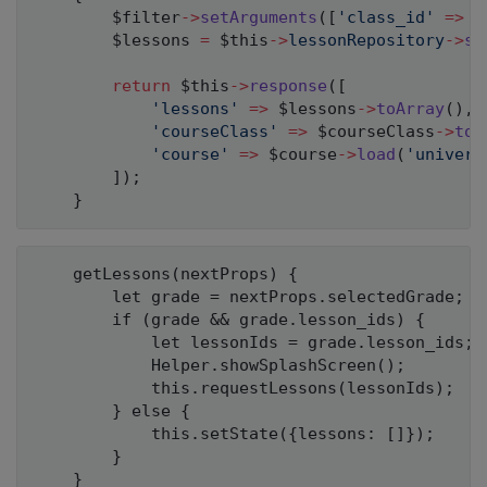
$filter
->
setArguments
(
[
'class_id'
=>
$
$lessons
=
$this
->
lessonRepository
->
se
return
$this
->
response
(
[
'lessons'
=>
$lessons
->
toArray
(
)
,
'courseClass'
=>
$courseClass
->
toA
'course'
=>
$course
->
load
(
'univers
]
)
;
}
    getLessons(nextProps) {

        let grade = nextProps.selectedGrade;

        if (grade && grade.lesson_ids) {

            let lessonIds = grade.lesson_ids;

            Helper.showSplashScreen();

            this.requestLessons(lessonIds);

        } else {

            this.setState({lessons: []});

        }

    }
