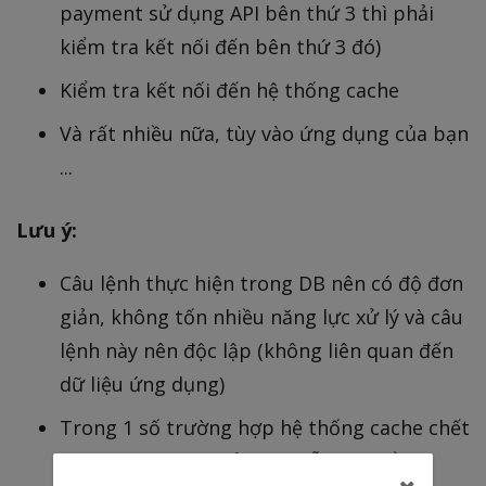
payment sử dụng API bên thứ 3 thì phải
kiểm tra kết nối đến bên thứ 3 đó)
Kiểm tra kết nối đến hệ thống cache
Và rất nhiều nữa, tùy vào ứng dụng của bạn
...
Lưu ý:
Câu lệnh thực hiện trong DB nên có độ đơn
giản, không tốn nhiều năng lực xử lý và câu
lệnh này nên độc lập (không liên quan đến
dữ liệu ứng dụng)
Trong 1 số trường hợp hệ thống cache chết
nhưng ứng dụng của bạn vẫn có thể