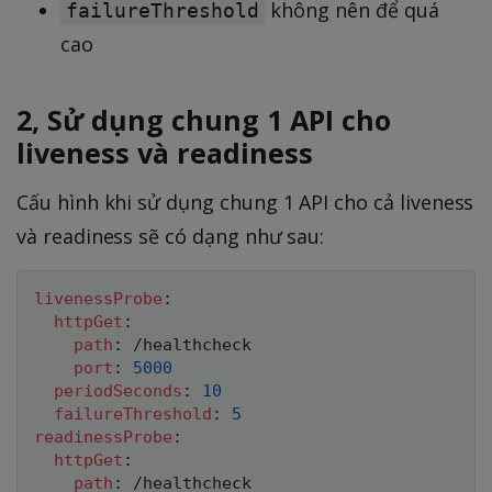
không nên để quá
failureThreshold
cao
2, Sử dụng chung 1 API cho
liveness và readiness
Cấu hình khi sử dụng chung 1 API cho cả liveness
và readiness sẽ có dạng như sau:
livenessProbe
:
httpGet
:
path
:
 /healthcheck

port
:
5000
periodSeconds
:
10
failureThreshold
:
5
readinessProbe
:
httpGet
:
path
:
 /healthcheck
