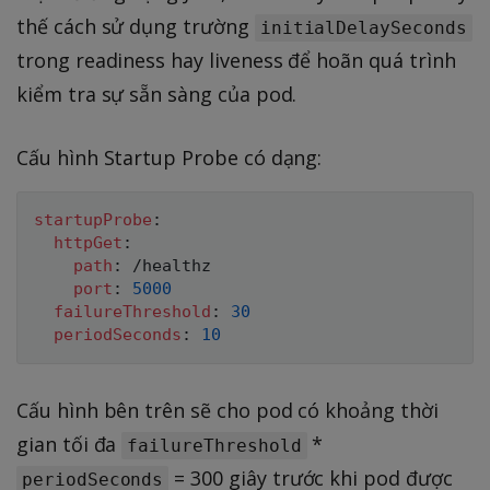
thế cách sử dụng trường
initialDelaySeconds
trong readiness hay liveness để hoãn quá trình
kiểm tra sự sẵn sàng của pod.
Cấu hình Startup Probe có dạng:
startupProbe
:
httpGet
:
path
:
 /healthz

port
:
5000
failureThreshold
:
30
periodSeconds
:
10
Cấu hình bên trên sẽ cho pod có khoảng thời
gian tối đa
*
failureThreshold
= 300 giây trước khi pod được
periodSeconds