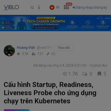
new
VI
Đăng nhập/Đăng ký
Hoàng Việt
@viet111
Theo dõi
3.3K
131
62
Đã đăng vào thg 5 4, 2024 4:21 CH
12 phút đọc
1.7K
0
5
Cấu hình Startup, Readiness,
Liveness Probe cho ứng dụng
chạy trên Kubernetes