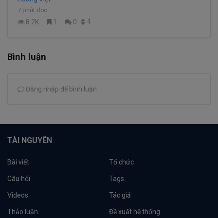
7 phút đọc
4
8.2K
1
0
Bình luận
Đăng nhập để bình luận
TÀI NGUYÊN
Bài viết
Tổ chức
Câu hỏi
Tags
Videos
Tác giả
Thảo luận
Đề xuất hệ thống