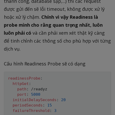
thành công, database sập,...) thì các request
được gửi đến sẽ lỗi timeout, không được xử lý
hoặc xử lý chậm.
Chính vì vậy Readiness là
probe mình cho rằng quan trọng nhất, luôn
luôn phải có
và cần phải xem xét thật kỹ càng
để tinh chỉnh các thông số cho phù hợp với từng
dịch vụ.
Cấu hình Readiness Probe sẽ có dạng
readinessProbe
:
httpGet
:
path
:
 /readyz

port
:
5000
initialDelaySeconds
:
20
periodSeconds
:
15
failureThreshold
:
3