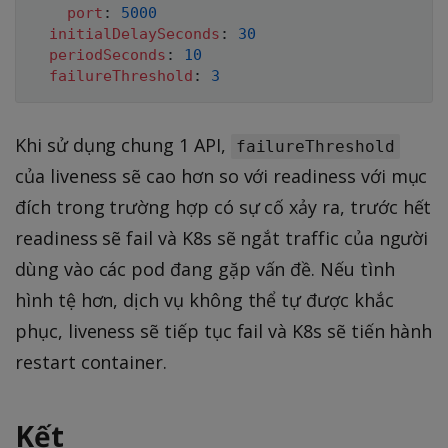
port
:
5000
initialDelaySeconds
:
30
periodSeconds
:
10
failureThreshold
:
3
Khi sử dụng chung 1 API,
failureThreshold
của liveness sẽ cao hơn so với readiness với mục
đích trong trường hợp có sự cố xảy ra, trước hết
readiness sẽ fail và K8s sẽ ngắt traffic của người
dùng vào các pod đang gặp vấn đề. Nếu tình
hình tệ hơn, dịch vụ không thể tự được khắc
phục, liveness sẽ tiếp tục fail và K8s sẽ tiến hành
restart container.
Kết