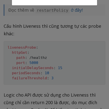
Đọc thêm về
ở đây!
restartPolicy
Cấu hình Liveness thì cũng tương tự các probe
khác:
livenessProbe
:
httpGet
:
path
:
 /healthz

port
:
5000
initialDelaySeconds
:
15
periodSeconds
:
10
failureThreshold
:
3
Logic cho API được sử dụng cho Liveness thì
cũng chỉ cần return 200 là được, do mục đích