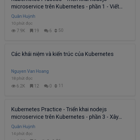
microservice trên Kubernetes - phần 1 - Viết
config
Quân Huỳnh
10 phút đọc
50
7.9K
19
6
Các khái niệm và kiến ​​trúc của Kubernetes
Nguyen Van Hoang
18 phút đọc
11
6.2K
12
0
Kubernetes Practice - Triển khai nodejs
microservice trên Kubernetes - phần 3 - Xây
dựng CI/CD
Quân Huỳnh
14 phút đọc