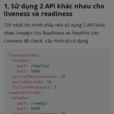
1, Sử dụng 2 API khác nhau cho
liveness và readiness
Tốt nhất thì mình thấy nên sử dụng 2 API khác
nhau /readyz cho Readiness và /healthz cho
Liveness để check, cấu hình sẽ có dạng:
livenessProbe
:
httpGet
:
path
:
 /healthz

port
:
5000
initialDelaySeconds
:
15
periodSeconds
:
10
failureThreshold
:
3
readinessProbe
:
httpGet
:
path
:
 /readyz

port
:
5000