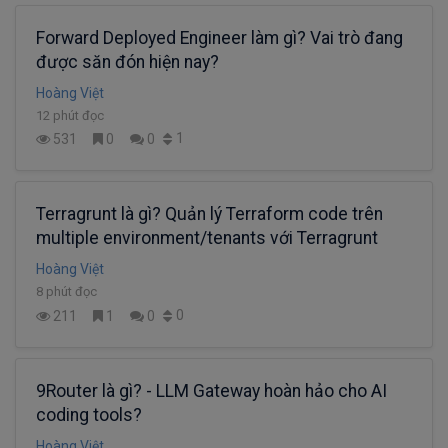
Forward Deployed Engineer làm gì? Vai trò đang
được săn đón hiện nay?
Hoàng Việt
12 phút đọc
1
531
0
0
Terragrunt là gì? Quản lý Terraform code trên
multiple environment/tenants với Terragrunt
Hoàng Việt
8 phút đọc
0
211
1
0
9Router là gì? - LLM Gateway hoàn hảo cho AI
coding tools?
Hoàng Việt