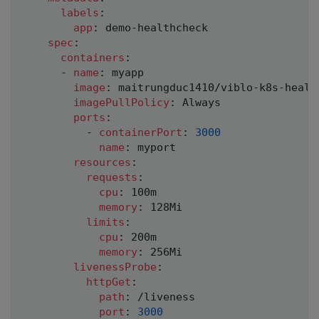
labels
:
app
:
 demo
-
healthcheck

spec
:
containers
:
-
name
:
 myapp

image
:
 maitrungduc1410/viblo
-
k8s
-
healt
imagePullPolicy
:
 Always

ports
:
-
containerPort
:
3000
name
:
 myport

resources
:
requests
:
cpu
:
 100m

memory
:
 128Mi 

limits
:
cpu
:
 200m

memory
:
 256Mi 

livenessProbe
:
httpGet
:
path
:
 /liveness

port
:
3000