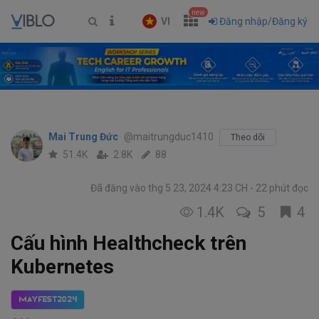
new
VI
Đăng nhập/Đăng ký
Mai Trung Đức
@maitrungduc1410
Theo dõi
51.4K
2.8K
88
Đã đăng vào thg 5 23, 2024 4:23 CH
22 phút đọc
1.4K
5
4
Cấu hình Healthcheck trên
Kubernetes
MayFest2024