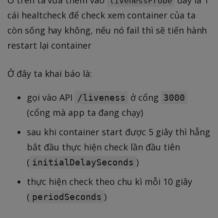
livenessProbe
cái healtcheck để check xem container của ta
còn sống hay không, nếu nó fail thì sẽ tiến hành
restart lại container
Ở đây ta khai báo là:
gọi vào API
ở cổng
/liveness
3000
(cổng mà app ta đang chạy)
sau khi container start được 5 giây thì hẵng
bắt đầu thực hiện check lần đầu tiên
(
)
initialDelaySeconds
thực hiện check theo chu kì mỗi 10 giây
(
)
periodSeconds