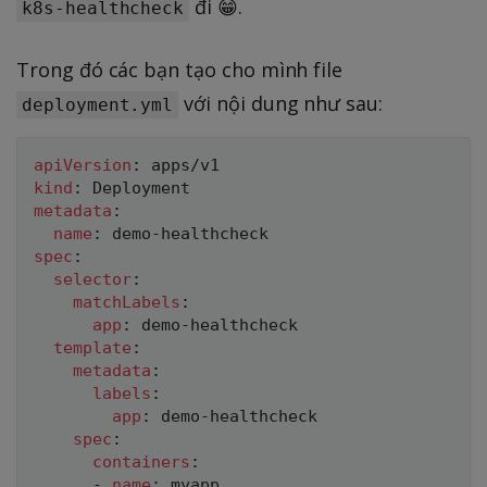
đi 😁.
k8s-healthcheck
Trong đó các bạn tạo cho mình file
với nội dung như sau:
deployment.yml
apiVersion
:
kind
:
metadata
:
name
:
 demo
-
spec
:
selector
:
matchLabels
:
app
:
 demo
-
healthcheck

template
:
metadata
:
labels
:
app
:
 demo
-
healthcheck

spec
:
containers
:
-
name
:
 myapp
