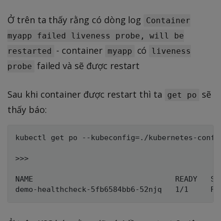
Ở trên ta thấy rằng có dòng log
Container
myapp failed liveness probe, will be
- container
có
restarted
myapp
liveness
failed và sẽ được restart
probe
Sau khi container được restart thì ta
sẽ
get po
thấy báo:
kubectl get po --kubeconfig=./kubernetes-config
>>>

NAME                                READY   ST