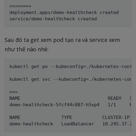
>>>>>>>>

deployment.apps/demo-healthcheck created

Sau đó ta get xem pod tạo ra và service xem
như thế nào nhé:
kubectl get po --kubeconfig=./kubernetes-config
kubectl get svc --kubeconfig=./kubernetes-confi
>>>

NAME                                READY   STA
demo-healthcheck-5fcf44c887-h5xp4   1/1     Run
NAME               TYPE           CLUSTER-IP  