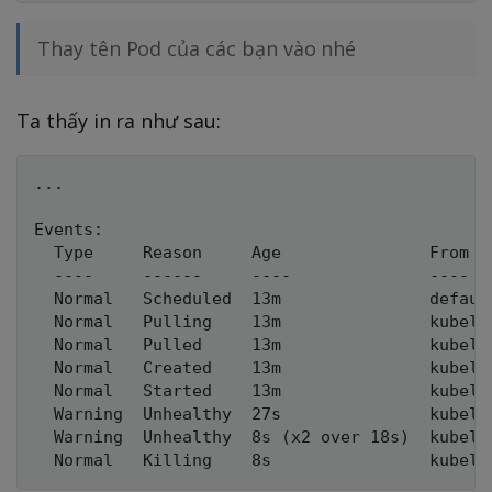
Thay tên Pod của các bạn vào nhé
Ta thấy in ra như sau:
...

Events:

  Type     Reason     Age               From   
  ----     ------     ----              ----   
  Normal   Scheduled  13m               defaul
  Normal   Pulling    13m               kubele
  Normal   Pulled     13m               kubele
  Normal   Created    13m               kubele
  Normal   Started    13m               kubele
  Warning  Unhealthy  27s               kubele
  Warning  Unhealthy  8s (x2 over 18s)  kubele