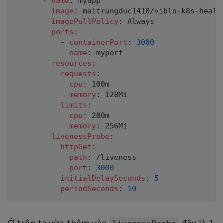
-
name
:
 myapp

image
:
 maitrungduc1410/viblo
-
k8s
-
healt
imagePullPolicy
:
 Always

ports
:
-
containerPort
:
3000
name
:
 myport

resources
:
requests
:
cpu
:
 100m

memory
:
 128Mi 

limits
:
cpu
:
 200m

memory
:
 256Mi 

livenessProbe
:
httpGet
:
path
:
 /liveness

port
:
3000
initialDelaySeconds
:
5
periodSeconds
:
10
Ở trên ta vừa thêm vào
đây là 1