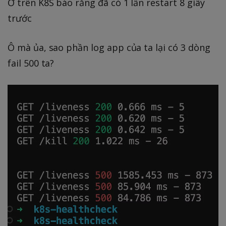
Ở trên K8S báo rằng đã có 1 lần restart 8 giây
trước
Ô mà ủa, sao phần log app của ta lại có 3 dòng
fail 500 ta?