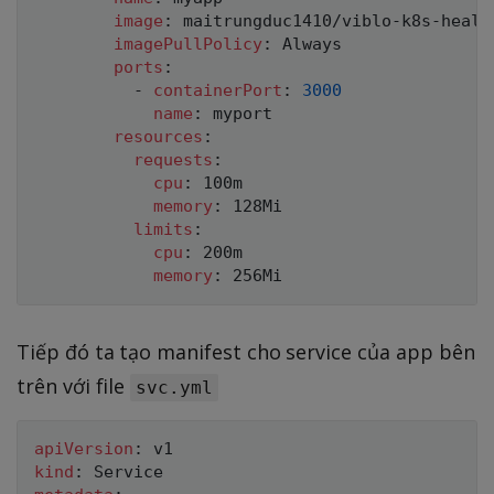
image
:
 maitrungduc1410/viblo
-
k8s
-
healt
imagePullPolicy
:
 Always

ports
:
-
containerPort
:
3000
name
:
 myport

resources
:
requests
:
cpu
:
 100m

memory
:
 128Mi 

limits
:
cpu
:
 200m

memory
:
Tiếp đó ta tạo manifest cho service của app bên
trên với file
svc.yml
apiVersion
:
kind
: