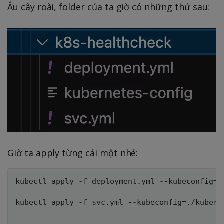
Âu cây roài, folder của ta giờ có những thứ sau:
Giờ ta apply từng cái một nhé:
kubectl apply -f deployment.yml --kubeconfig=./
kubectl apply -f svc.yml --kubeconfig=./kuberne