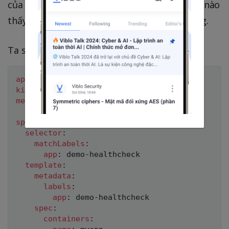
của chúng ta trong quá trình nó chạy, và khi nào
thấy có lỗi trả về là sẽ restart lại app tự động.
Ta sửa lại file
như sau:
deployment.yml
apiVersion
:
kind
:
metadata
:
name
:
 demo
-
spec
:
selector
:
matchLabels
:
app
:
 demo
-
healthcheck

template
:
metadata
:
labels
:
app
:
 demo
-
healthcheck

spec
:
containers
: