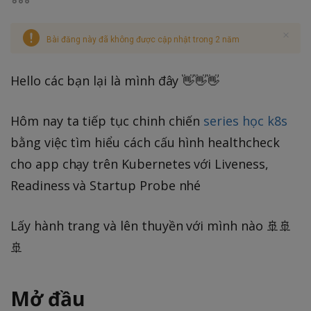
Bài đăng này đã không được cập nhật trong 2 năm
Hello các bạn lại là mình đây 👋👋👋
Hôm nay ta tiếp tục chinh chiến
series học k8s
bằng việc tìm hiểu cách cấu hình healthcheck
cho app chạy trên Kubernetes với Liveness,
Readiness và Startup Probe nhé
Lấy hành trang và lên thuyền với mình nào 🚢🚢
🚢
Mở đầu