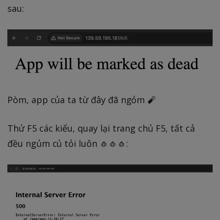
sau:
Pòm, app của ta từ đây đã ngỏm 🧨
Thử F5 các kiểu, quay lại trang chủ F5, tất cả
đều ngủm củ tỏi luôn 🧄🧄🧄: