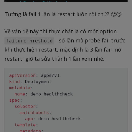
Tưởng là fail 1 lần là restart luôn rồi chứ? 🙄🙄
Về vấn đề này thì thực chất là có một option
- số lần mà probe fail trước
failureThreshold
khi thực hiện restart, mặc định là 3 lần fail mới
restart, giờ ta sửa thành 1 lần xem nhé:
apiVersion
:
kind
:
metadata
:
name
:
 demo
-
spec
:
selector
:
matchLabels
:
app
:
 demo
-
healthcheck

template
:
metadata
: