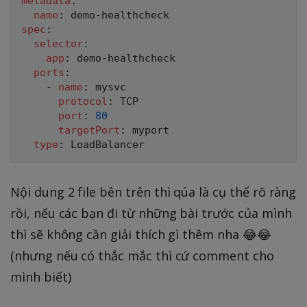
metadata
:
name
:
 demo
-
spec
:
selector
:
app
:
 demo
-
healthcheck

ports
:
-
name
:
 mysvc

protocol
:
 TCP

port
:
80
targetPort
:
 myport

type
:
Nội dung 2 file bên trên thì qúa là cụ thể rõ ràng
rồi, nếu các bạn đi từ những bài trước của mình
thì sẽ không cần giải thích gì thêm nha 😂😂
(nhưng nếu có thắc mắc thì cứ comment cho
mình biết)