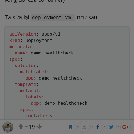
Ta sửa lại
như sau:
deployment.yml
apiVersion
:
kind
:
metadata
:
name
:
 demo
-
spec
:
selector
:
matchLabels
:
app
:
 demo
-
healthcheck

template
:
metadata
:
labels
:
app
:
 demo
-
healthcheck

spec
:
containers
:
-
name
:
 myapp

+19
•
•
•
•
image
:
 maitrungduc1410/viblo
-
k8s
-
healt