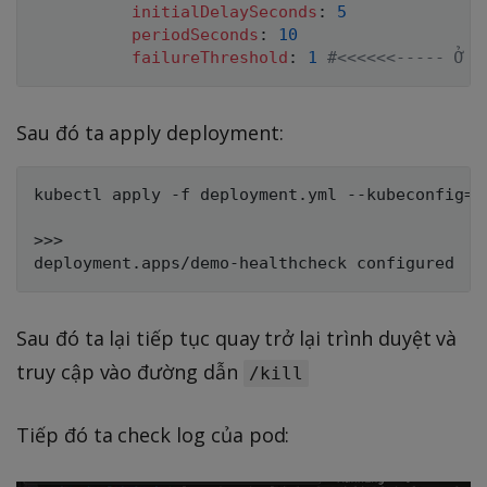
initialDelaySeconds
:
5
periodSeconds
:
10
failureThreshold
:
1
#<<<<<<----- Ở đ
Sau đó ta apply deployment:
kubectl apply -f deployment.yml --kubeconfig=./
>>>

Sau đó ta lại tiếp tục quay trở lại trình duyệt và
truy cập vào đường dẫn
/kill
Tiếp đó ta check log của pod: