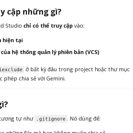
uy cập những gì?
id Studio
chỉ có thể truy cập
vào:
 hiện tại
 của hệ thống quản lý phiên bản (VCS)
ở bất kỳ đâu trong project hoặc thư mục
iexclude
c phép chia sẻ với Gemini.
gì?
tương tự như
. Nó dùng để:
.gitignore
o những file mà bạn không muốn chia sẻ