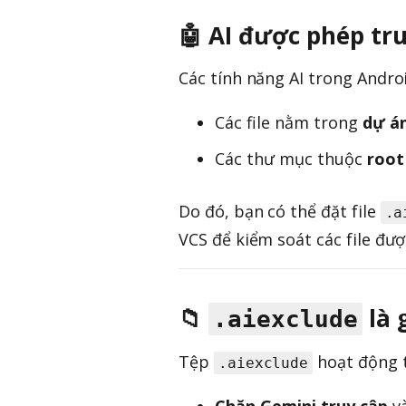
🤖 AI được phép tr
Các tính năng AI trong Andro
Các file nằm trong
dự án
Các thư mục thuộc
root
Do đó, bạn có thể đặt file
.a
VCS để kiểm soát các file đượ
📁
là 
.aiexclude
Tệp
hoạt động 
.aiexclude
Chặn Gemini truy cập
và