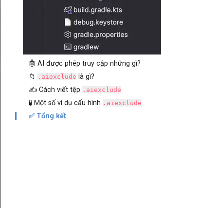
🤖 AI được phép truy cập những gì?
📁
là gì?
.aiexclude
✍️ Cách viết tệp
.aiexclude
🧪 Một số ví dụ cấu hình
.aiexclude
✅ Tổng kết