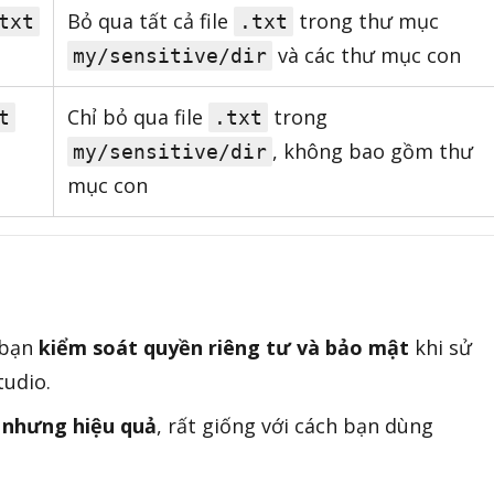
Bỏ qua tất cả file
trong thư mục
txt
.txt
và các thư mục con
my/sensitive/dir
Chỉ bỏ qua file
trong
t
.txt
, không bao gồm thư
my/sensitive/dir
mục con
 bạn
kiểm soát quyền riêng tư và bảo mật
khi sử
tudio.
 nhưng hiệu quả
, rất giống với cách bạn dùng