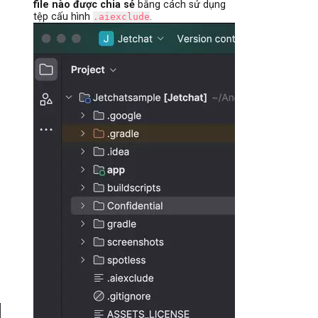
file nào được chia sẻ
bằng cách sử dụng
tệp cấu hình
.
.aiexclude