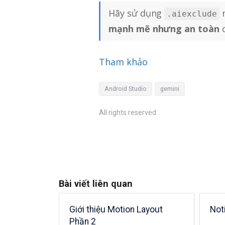
Hãy sử dụng
m
.aiexclude
mạnh mẽ nhưng an toàn
c
Tham khảo
Android Studio
gemini
All rights reserved
Bài viết liên quan
ervices
Android Support Design
The
n 2)
Library
Geo