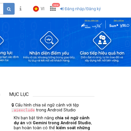
new
VI
Đăng nhập/Đăng ký
MỤC LỤC
c
🔒 Cấu hình chia sẻ ngữ cảnh với tệp
trong Android Studio
.aiexclude
Khi bạn bật tính năng
chia sẻ ngữ cảnh
dự án
với
Gemini trong Android Studio
,
bạn hoàn toàn có thể
kiểm soát những