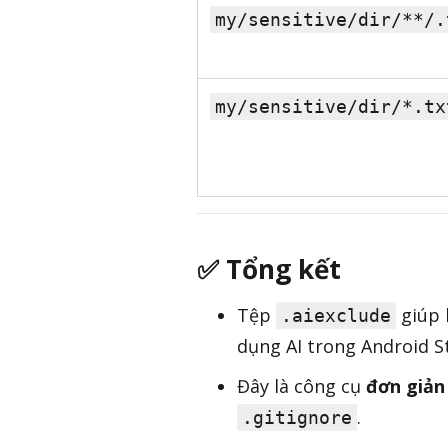
my/sensitive/dir/**/.
my/sensitive/dir/*.tx
✅ Tổng kết
Tệp
giúp
.aiexclude
dụng AI trong Android S
Đây là công cụ
đơn giản
.
.gitignore