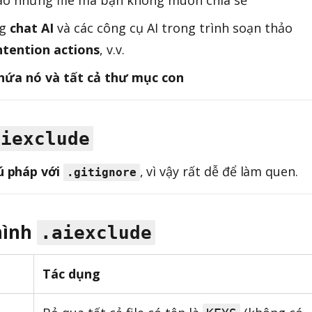
ng
chat AI
và các công cụ AI trong trình soạn thảo
ntention actions
, v.v.
hứa nó và tất cả thư mục con
aiexclude
ú pháp với
, vì vậy rất dễ để làm quen.
.gitignore
 hình
.aiexclude
Tác dụng