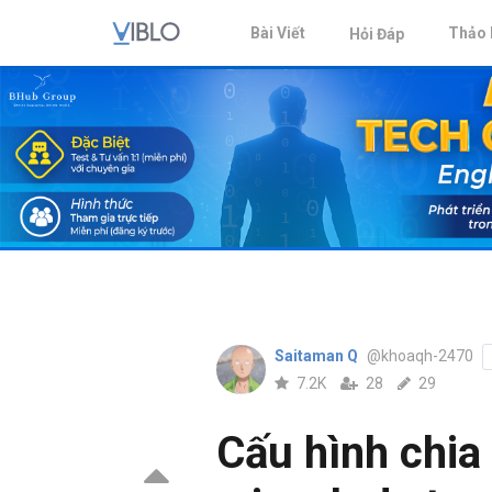
Bài Viết
Thảo 
Hỏi Đáp
Saitaman Q
@khoaqh-2470
7.2K
28
29
Cấu hình chia