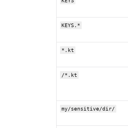
KEYS
KEYS.*
*.kt
/*.kt
my/sensitive/dir/