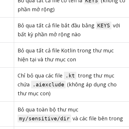
Bỏ qua tất cả file có tên là
(không có
KEYS
phần mở rộng)
Bỏ qua tất cả file bắt đầu bằng
với
KEYS
bất kỳ phần mở rộng nào
Bỏ qua tất cả file Kotlin trong thư mục
hiện tại và thư mục con
Chỉ bỏ qua các file
trong thư mục
.kt
chứa
(không áp dụng cho
.aiexclude
thư mục con)
Bỏ qua toàn bộ thư mục
và các file bên trong
my/sensitive/dir