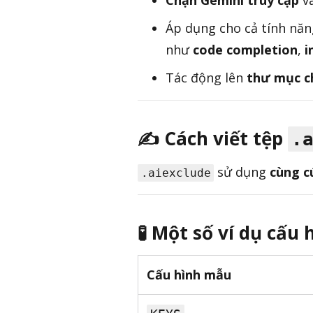
Áp dụng cho cả tính nă
như
code completion
,
i
Tác động lên
thư mục c
✍️ Cách viết tệp
.
sử dụng
cùng c
.aiexclude
🧪 Một số ví dụ cấu
Cấu hình mẫu