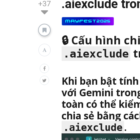
.aiexclude tr
+37
MAYFEST2025
🔒 Cấu hình ch
t
.aiexclude
Khi bạn bật tín
với
Gemini tron
toàn có thể
kiểm
chia sẻ
bằng các
.
.aiexclude