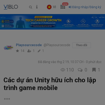
new
VI
Đăng nhập/Đăng ký
Playsourcecode
@Playsourcecode
Theo dõi
14
1
1
Đã đăng vào thg 2 19, 10:37 CH
0 phút đọc
110
0
1
Các dự án Unity hữu ích cho lập
trình game mobile