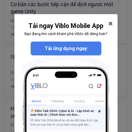
Cơ bản các bước tiếp cận để dịch ngược một
game Unity
Nguyen Anh Tien
Tải ngay Viblo Mobile App
12 phút đọc
Bạn đang tìm cách khám phá Viblo dễ dàng hơn?
24
14.7K
11
7
Tải ứng dụng ngay
Upload game lên Facebook dễ như ăn kẹo!
Dao Dinh Cuong
4 phút đọc
8
5.5K
10
5
Hướng dẫn làm game online multiplayer trong
unity sử dụng unity Networking
Du Nguyen
14 phút đọc