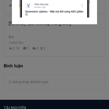
2
17.8K
3
2
[Tutorial] Tạo minimap trong Unity
Bro
3 phút đọc
2
3.1K
2
0
Bình luận
Đăng nhập để bình luận
TÀI NGUYÊN