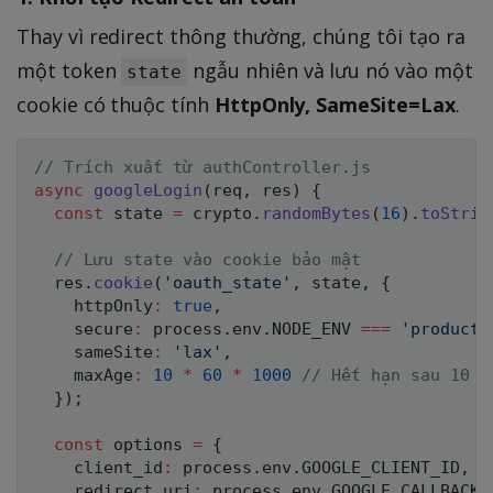
Thay vì redirect thông thường, chúng tôi tạo ra
một token
ngẫu nhiên và lưu nó vào một
state
cookie có thuộc tính
HttpOnly, SameSite=Lax
.
// Trích xuất từ authController.js
async
googleLogin
(
req
,
 res
)
{
const
 state 
=
 crypto
.
randomBytes
(
16
)
.
toStrin
// Lưu state vào cookie bảo mật
  res
.
cookie
(
'oauth_state'
,
 state
,
{
    httpOnly
:
true
,
    secure
:
 process
.
env
.
NODE_ENV
===
'producti
    sameSite
:
'lax'
,
    maxAge
:
10
*
60
*
1000
// Hết hạn sau 10 p
}
)
;
const
 options 
=
{
    client_id
:
 process
.
env
.
GOOGLE_CLIENT_ID
,
    redirect_uri
:
 process
.
env
.
GOOGLE_CALLBACK_