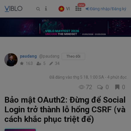
new
VI
Đăng nhập/Đăng ký
paudang
@paudang
Theo dõi
163
5
34
Đã đăng vào thg 5 18, 1:00 SA
4 phút đọc
72
0
0
Bảo mật OAuth2: Đừng để Social
Login trở thành lỗ hổng CSRF (và
cách khắc phục triệt để)