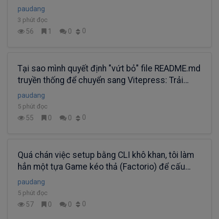
paudang
3 phút đọc
0
56
1
0
Tại sao mình quyết định "vứt bỏ" file README.md
truyền thống để chuyển sang Vitepress: Trải
nghiệm làm Doc Đa Ngôn Ngữ chuẩn Enterprise
paudang
5 phút đọc
0
55
0
0
Quá chán việc setup bằng CLI khô khan, tôi làm
hẳn một tựa Game kéo thả (Factorio) để cấu
hình dự án Node.js!
paudang
5 phút đọc
0
57
0
0