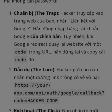
mà không cần password:
Chuẩn bị (The Trap)
: Hacker truy cập vào
trang web của bạn, nhấn "Liên kết với
Google". Hắn đăng nhập bằng tài khoản
Google
của chính hắn
. Tuy nhiên, khi
Google redirect quay lại website với một
trong URL, hắn dừng lại và copy cái
code
đó.
code
Dẫn dụ (The Lure)
: Hacker gửi cho nạn
nhân một đường link trông có vẻ vô hại:
https://your-
app.com/api/auth/google/callback?
.
code=HACKER_CODE
Kích hoạt (The Click)
: Nạn nhân (người