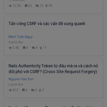
46
12.3K
63
10
Tấn công CSRF và các vấn đề xung quanh
Minh Tuấn Ngụy
8 phút đọc
11
5.4K
4
9
Rails Authenticity Token từ đâu mà ra và cách nó
đối phó với CSRF? (Cross Site Request Forgery)
Nguyen Van Son
2 phút đọc
2
812
4
0