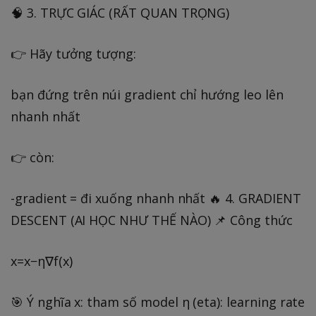
🧠 3. TRỰC GIÁC (RẤT QUAN TRỌNG)
👉 Hãy tưởng tượng:
bạn đứng trên núi gradient chỉ hướng leo lên
nhanh nhất
👉 còn:
-gradient = đi xuống nhanh nhất 🔥 4. GRADIENT
DESCENT (AI HỌC NHƯ THẾ NÀO) 📌 Công thức
x=x−η∇f(x)
🎯 Ý nghĩa x: tham số model η (eta): learning rate