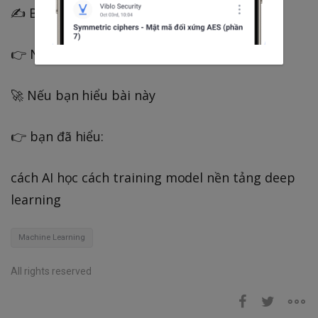
✍️ Bài 4 (level AI)
👉 Nếu learning rate quá lớn thì sao?
🚀 Nếu bạn hiểu bài này
👉 bạn đã hiểu:
cách AI học cách training model nền tảng deep
learning
Machine Learning
All rights reserved