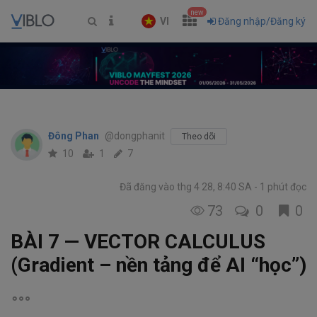
new
VI
Đăng nhập/Đăng ký
Đông Phan
@dongphanit
Theo dõi
10
1
7
Đã đăng vào thg 4 28, 8:40 SA
1 phút đọc
73
0
0
BÀI 7 — VECTOR CALCULUS
(Gradient – nền tảng để AI “học”)