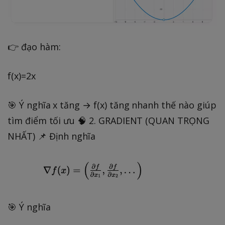
👉 đạo hàm:
f(x)=2x
🎯 Ý nghĩa x tăng → f(x) tăng nhanh thế nào giúp
tìm điểm tối ưu 🧠 2. GRADIENT (QUAN TRỌNG
NHẤT) 📌 Định nghĩa
🎯 Ý nghĩa