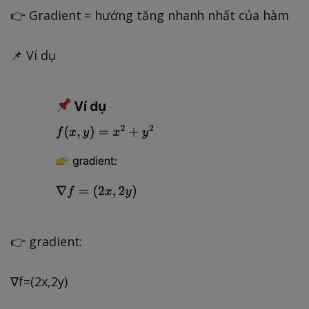
👉 Gradient = hướng tăng nhanh nhất của hàm
📌 Ví dụ
👉 gradient:
∇f=(2x,2y)