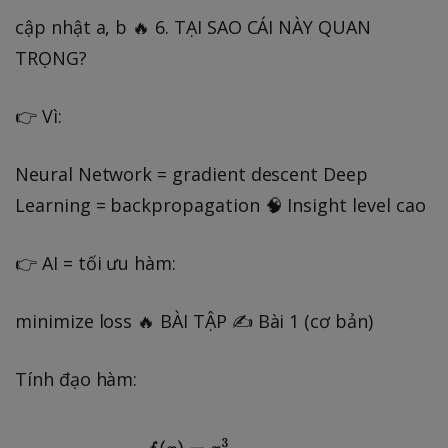
cập nhật a, b 🔥 6. TẠI SAO CÁI NÀY QUAN
TRỌNG?
👉 Vì:
Neural Network = gradient descent Deep
Learning = backpropagation 🧠 Insight level cao
👉 AI = tối ưu hàm:
minimize loss 🔥 BÀI TẬP ✍️ Bài 1 (cơ bản)
Tính đạo hàm: