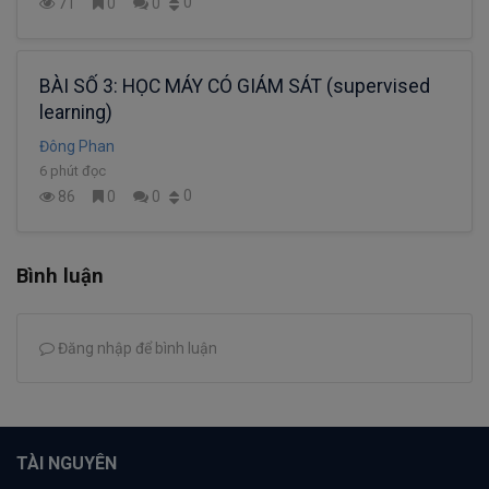
0
71
0
0
BÀI SỐ 3: HỌC MÁY CÓ GIÁM SÁT (supervised
learning)
Đông Phan
6 phút đọc
0
86
0
0
Bình luận
Đăng nhập để bình luận
TÀI NGUYÊN