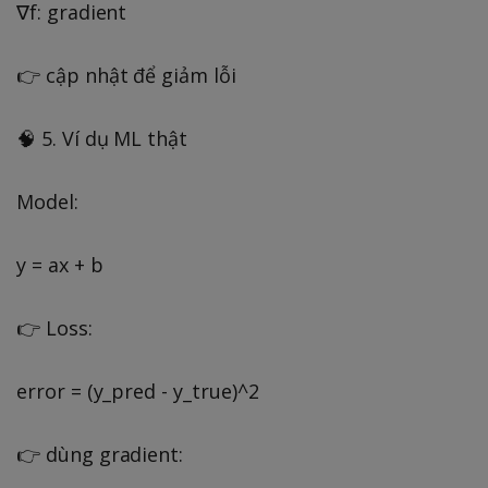
∇f: gradient
👉 cập nhật để giảm lỗi
🧠 5. Ví dụ ML thật
Model:
y = ax + b
👉 Loss:
error = (y_pred - y_true)^2
👉 dùng gradient: