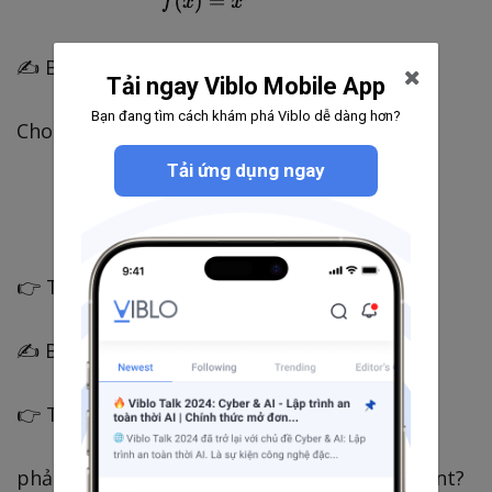
✍️ Bài 2 (gradient)
Tải ngay Viblo Mobile App
Bạn đang tìm cách khám phá Viblo dễ dàng hơn?
Cho:
Tải ứng dụng ngay
👉 Tính gradient
✍️ Bài 3 (tư duy)
👉 Tại sao:
phải đi theo -gradient mà không phải gradient?