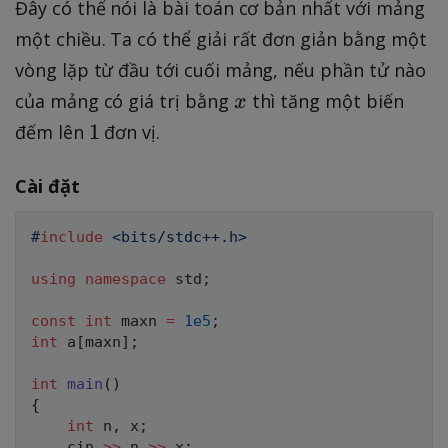
Đây có thể nói là bài toán cơ bản nhất với mảng
ll
một chiều. Ta có thể giải rất đơn giản bằng một
i:
vòng lặp từ đầu tới cuối mảng, nếu phần tử nào
1
x
của mảng có giá trị bằng
thì tăng một biến
\
x
l
1
1
đếm lên
đơn vị.
e
i
Cài đặt
\
l
#
include
<bits/stdc++.h>
e
using
namespace
 std
;
n
const
int
 maxn 
=
1e5
;
int
 a
[
maxn
]
;
int
main
(
)
{
int
 n
,
 x
;
    cin 
>>
 n 
>>
 x
;