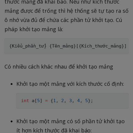
thước mảng đã khai báo. Nếu như kích thước
mảng được để trống thì hệ thống sẽ tự tạo ra số
ô nhớ vừa đủ để chứa các phần tử khởi tạo. Cú
pháp khởi tạo mảng là:
{
Kiểu_phần_tử
}
{
Tên_mảng
}
[
{
Kích_thước_mảng
}
]
=
Có nhiều cách khác nhau để khởi tạo mảng
Khởi tạo một mảng với kích thước cố định:
int
 a
[
5
]
=
{
1
,
2
,
3
,
4
,
5
}
;
Khởi tạo một mảng có số phần tử khởi tạo
ít hơn kích thước đã khai báo: