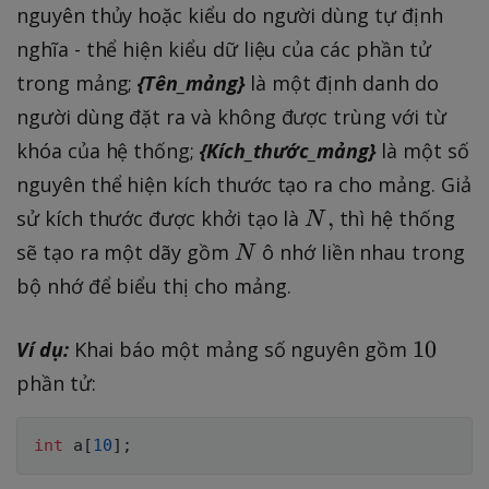
nguyên thủy hoặc kiểu do người dùng tự định
nghĩa - thể hiện kiểu dữ liệu của các phần tử
trong mảng;
{Tên_mảng}
là một định danh do
người dùng đặt ra và không được trùng với từ
khóa của hệ thống;
{Kích_thước_mảng}
là một số
nguyên thể hiện kích thước tạo ra cho mảng. Giả
N
,
sử kích thước được khởi tạo là
thì hệ thống
N
,
N
sẽ tạo ra một dãy gồm
ô nhớ liền nhau trong
N
bộ nhớ để biểu thị cho mảng.
1
10
Ví dụ:
Khai báo một mảng số nguyên gồm
0
phần tử:
int
 a
[
10
]
;