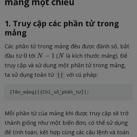
mảng một chiều
1. Truy cập các phần tử trong
mảng
Các phần tử trong mảng đều được đánh số, bắt
0
N
N
0
−
1
đầu từ
tới
(
là kích thước mảng). Để
N
N
-
truy cập và sử dụng một phần tử trong mảng,
1
ta sử dụng toán tử
với cú pháp:
[]
{
Tên_mảng
}
[
{
Chỉ_số_phần_tử
}
]
;
Mỗi phần tử của mảng khi được truy cập sẽ trở
thành giống như một biến đơn, có thể sử dụng
để tính toán, kết hợp cùng các câu lệnh và toán