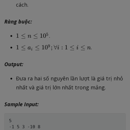
1
cách.
n
,
,
a
Ràng buộc:
_
2
1
5
1
≤
≤
1
0
.
n
,
\
\
1
9
1
≤
≤
1
0
;
∀
:
1
≤
≤
.
a
i
i
n
l
i
d
\
e
o
l
Output:
n
t
e
\
s
a
Đưa ra hai số nguyên lần lượt là giá trị nhỏ
l
,
_
nhất và giá trị lớn nhất trong mảng.
e
a
i
1
_
\
0
Sample Input:
n
l
^
e
5
5

1
0