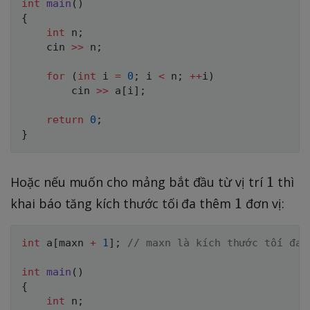
int
main
(
)
{
int
 n
;
    cin 
>>
 n
;
for
(
int
 i 
=
0
;
 i 
<
 n
;
++
i
)
        cin 
>>
 a
[
i
]
;
return
0
;
}
1
1
Hoặc nếu muốn cho mảng bắt đầu từ vị trí
thì
1
1
khai báo tăng kích thước tối đa thêm
đơn vị:
int
 a
[
maxn 
+
1
]
;
// maxn là kích thước tối đa 
int
main
(
)
{
int
 n
;