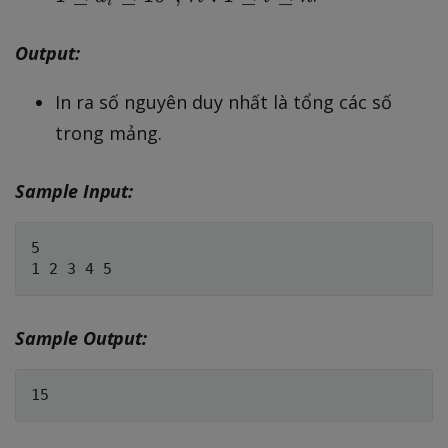
l
i
d
\
e
o
l
Output:
n
t
e
\
s
a
In ra số nguyên duy nhất là tổng các số
l
,
_
trong mảng.
e
a
i
1
_
\
0
Sample Input:
n
l
^
e
5
5

1
0
^
9
Sample Output:
;
\
f
o