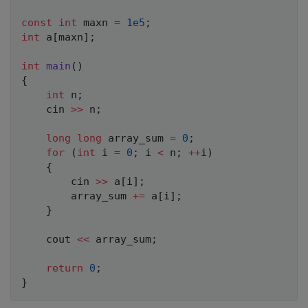
a
const
int
 maxn 
=
1e5
;
y
int
 a
[
maxn
]
;
\
_
int
main
(
)
{
s
int
 n
;
u
    cin 
>>
 n
;
m
}
long
long
 array_sum 
=
0
;
for
(
int
 i 
=
0
;
 i 
<
 n
;
++
i
)
{
        cin 
>>
 a
[
i
]
;
        array_sum 
+=
 a
[
i
]
;
}
    cout 
<<
 array_sum
;
return
0
;
}