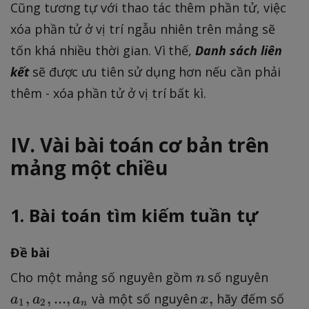
Cũng tương tự với thao tác thêm phần tử, việc
xóa phần tử ở vị trí ngẫu nhiên trên mảng sẽ
tốn khá nhiều thời gian. Vì thế,
Danh sách liên
kết
sẽ được ưu tiên sử dụng hơn nếu cần phải
thêm - xóa phần tử ở vị trí bất kì.
IV. Vài bài toán cơ bản trên
mảng một chiều
1. Bài toán tìm kiếm tuần tự
Đề bài
n
a
Cho một mảng số nguyên gồm
số nguyên
n
_
x
,
,
...
,
,
và một số nguyên
hãy đếm số
a
a
a
x
1
2
n