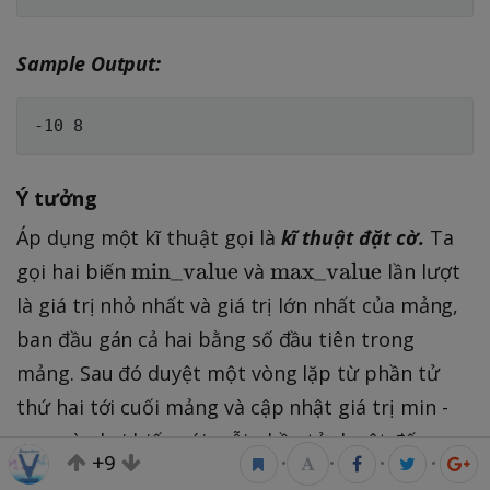
^
9
Sample Output:
;
\
f
o
Ý tưởng
r
a
Áp dụng một kĩ thuật gọi là
kĩ thuật đặt cờ.
Ta
ll
\
\
min_value
max_value
gọi hai biến
và
lần lượt
i:
t
t
là giá trị nhỏ nhất và giá trị lớn nhất của mảng,
1
e
e
ban đầu gán cả hai bằng số đầu tiên trong
\
x
x
l
mảng. Sau đó duyệt một vòng lặp từ phần tử
t
t
e
thứ hai tới cuối mảng và cập nhật giá trị min -
{
{
i
m
m
max vào hai biến với mỗi phần tử duyệt đến.
\
+9
in
a
•
•
•
•
l