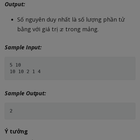
o
l
Output:
n
t
e
\
s
a
Số nguyên duy nhất là số lượng phần tử
l
,
_
x
bằng với giá trị
trong mảng.
e
x
a
i
1
_
\
0
Sample Input:
n
l
^
e
5
5 10

1
0
^
9
Sample Output:
;
\
f
o
Ý tưởng
r
a