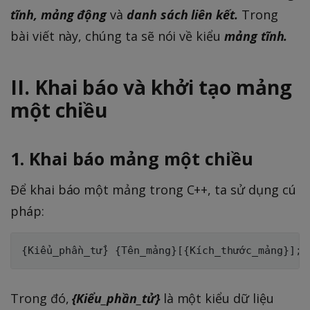
tĩnh, mảng động
và
danh sách liên kết.
Trong
bài viết này, chúng ta sẽ nói về kiểu
mảng tĩnh.
II. Khai báo và khởi tạo mảng
một chiều
1. Khai báo mảng một chiều
Để khai báo một mảng trong C++, ta sử dụng cú
pháp:
{
Kiểu_phần_tử
}
{
Tên_mảng
}
[
{
Kích_thước_mảng
}
]
;
Trong đó,
{Kiểu_phần_tử}
là một kiểu dữ liệu