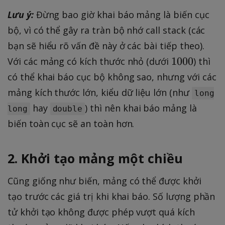
Lưu ý:
Đừng bao giờ khai báo mảng là biến cục
bộ, vì có thể gây ra tràn bộ nhớ call stack (các
bạn sẽ hiểu rõ vấn đề này ở các bài tiếp theo).
1
1000
Với các mảng có kích thước nhỏ (dưới
) thì
0
có thể khai báo cục bộ không sao, nhưng với các
0
mảng kích thước lớn, kiểu dữ liệu lớn (như
long
0
hay
) thì nên khai báo mảng là
long
double
biến toàn cục sẽ an toàn hơn.
2. Khởi tạo mảng một chiều
Cũng giống như biến, mảng có thể được khởi
tạo trước các giá trị khi khai báo. Số lượng phần
tử khởi tạo không được phép vượt quá kích