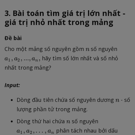
3. Bài toán tìm giá trị lớn nhất -
giá trị nhỏ nhất trong mảng
Đề bài
n
a
Cho một mảng số nguyên gồm
số nguyên
n
_
,
,
...
,
,
hãy tìm số lớn nhất và số nhỏ
a
a
a
1
2
n
1
nhất trong mảng?
,
a
Input:
_
2
n
Dòng đầu tiên chứa số nguyên dương
- số
n
,.
lượng phần tử trong mảng.
..
,
n
a
Dòng thứ hai chứa
số nguyên
n
a
_
,
,
…
,
phân tách nhau bởi dấu
a
a
a
1
2
n
_