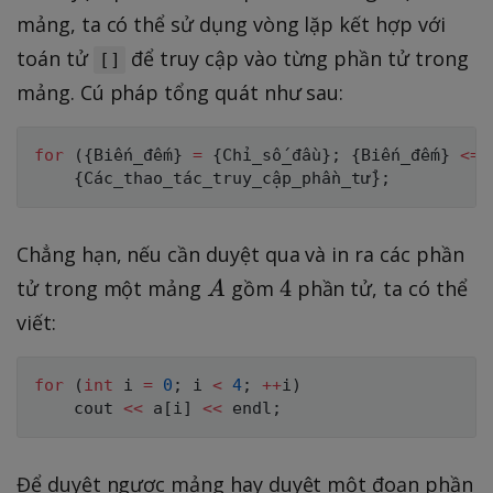
mảng, ta có thể sử dụng vòng lặp kết hợp với
toán tử
để truy cập vào từng phần tử trong
[]
mảng. Cú pháp tổng quát như sau:
for
(
{
Biến_đếm
}
=
{
Chỉ_số_đầu
}
;
{
Biến_đếm
}
<=
{
Các_thao_tác_truy_cập_phần_tử
}
;
Chẳng hạn, nếu cần duyệt qua và in ra các phần
A
4
4
tử trong một mảng
gồm
phần tử, ta có thể
A
viết:
for
(
int
 i 
=
0
;
 i 
<
4
;
++
i
)
    cout 
<<
 a
[
i
]
<<
 endl
;
Để duyệt ngược mảng hay duyệt một đoạn phần