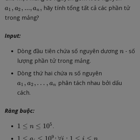
_
,
,
...
,
,
hãy tính tổng tất cả các phần tử
a
a
a
1
2
n
1
trong mảng?
,
a
Input:
_
2
n
Dòng đầu tiên chứa số nguyên dương
- số
n
,.
lượng phần tử trong mảng.
..
,
n
a
Dòng thứ hai chứa
số nguyên
n
a
_
,
,
…
,
phân tách nhau bởi dấu
a
a
a
1
2
n
_
1
cách.
n
,
,
a
Ràng buộc:
_
2
1
5
1
≤
≤
1
0
.
n
,
\
\
1
9
1
≤
≤
1
0
;
∀
:
1
≤
≤
.
a
i
i
n