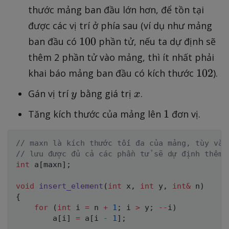
thước mảng ban đầu lớn hơn, để tồn tại
được các vị trí ở phía sau (ví dụ như mảng
1
100
ban đầu có
phần tử, nếu ta dự định sẽ
0
thêm 2 phần tử vào mảng, thì ít nhất phải
0
1
102
khai báo mảng ban đầu có kích thước
).
0
y
x
Gán vị trí
bằng giá trị
.
y
x
2
1
1
Tăng kích thước của mảng lên
đơn vị.
// maxn là kích thước tối đa của mảng, tùy vào
// lưu được đủ cả các phần tử sẽ dự định thêm 
int
 a
[
maxn
]
;
void
insert_element
(
int
 x
,
int
 y
,
int
&
 n
)
{
for
(
int
 i 
=
 n 
+
1
;
 i 
>
 y
;
--
i
)
        a
[
i
]
=
 a
[
i 
-
1
]
;