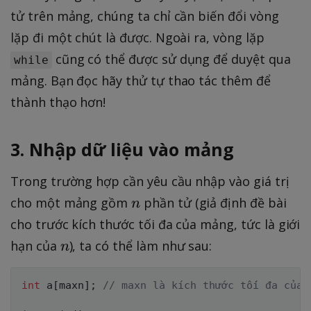
tử trên mảng, chúng ta chỉ cần biến đổi vòng
lặp đi một chút là được. Ngoài ra, vòng lặp
cũng có thể được sử dụng để duyệt qua
while
mảng. Bạn đọc hãy thử tự thao tác thêm để
thành thạo hơn!
3. Nhập dữ liệu vào mảng
Trong trường hợp cần yêu cầu nhập vào giá trị
n
cho một mảng gồm
phần tử (giả định đề bài
n
cho trước kích thước tối đa của mảng, tức là giới
n
hạn của
), ta có thể làm như sau:
n
int
 a
[
maxn
]
;
// maxn là kích thước tối đa của 