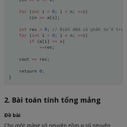
for
(
int
 i 
=
0
;
 i 
<
 n
;
++
i
)
        cin 
>>
 a
[
i
]
;
int
 res 
=
0
;
// Biến đếm số phần tử X tron
for
(
int
 i 
=
0
;
 i 
<
 n
;
++
i
)
if
(
a
[
i
]
==
 x
)
++
res
;
    cout 
<<
 res
;
    retuurn 
0
;
}
2. Bài toán tính tổng mảng
Đề bài
n
a
Cho một mảng số nguyên gồm
số nguyên
n