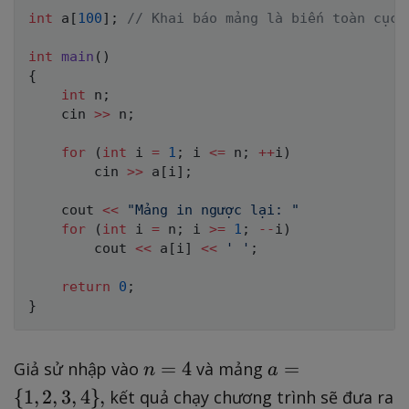
int
 a
[
100
]
;
// Khai báo mảng là biến toàn cục.
int
main
(
)
{
int
 n
;
    cin 
>>
 n
;
for
(
int
 i 
=
1
;
 i 
<=
 n
;
++
i
)
        cin 
>>
 a
[
i
]
;
    cout 
<<
"Mảng in ngược lại: "
for
(
int
 i 
=
 n
;
 i 
>=
1
;
--
i
)
        cout 
<<
 a
[
i
]
<<
' '
;
return
0
;
}
n
a
=
4
=
Giả sử nhập vào
và mảng
n
a
=
=
{
1
,
2
,
3
,
4
}
,
kết quả chạy chương trình sẽ đưa ra