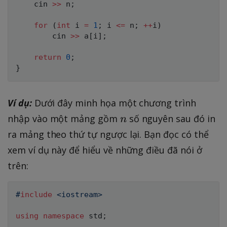
    cin 
>>
 n
;
for
(
int
 i 
=
1
;
 i 
<=
 n
;
++
i
)
        cin 
>>
 a
[
i
]
;
return
0
;
}
Ví dụ:
Dưới đây minh họa một chương trình
n
nhập vào một mảng gồm
số nguyên sau đó in
n
ra mảng theo thứ tự ngược lại. Bạn đọc có thể
xem ví dụ này để hiểu về những điều đã nói ở
trên:
#
include
<iostream>
using
namespace
 std
;