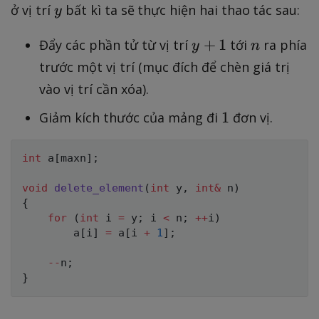
y
ở vị trí
bất kì ta sẽ thực hiện hai thao tác sau:
y
y
n
+
1
Đẩy các phần tử từ vị trí
tới
ra phía
y
n
+
trước một vị trí (mục đích để chèn giá trị
1
vào vị trí cần xóa).
1
1
Giảm kích thước của mảng đi
đơn vị.
int
 a
[
maxn
]
;
void
delete_element
(
int
 y
,
int
&
 n
)
{
for
(
int
 i 
=
 y
;
 i 
<
 n
;
++
i
)
        a
[
i
]
=
 a
[
i 
+
1
]
;
--
n
;
}