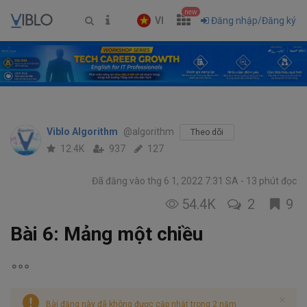
new
VI
Đăng nhập/Đăng ký
Viblo Algorithm
@algorithm
Theo dõi
12.4K
937
127
Đã đăng vào thg 6 1, 2022 7:31 SA
13 phút đọc
54.4K
2
9
Bài 6: Mảng một chiều
Bài đăng này đã không được cập nhật trong 2 năm