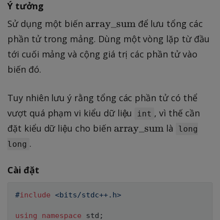
Ý tưởng
r
a
\
array_sum
Sử dụng một biến
để lưu tổng các
ll
t
phần tử trong mảng. Dùng một vòng lặp từ đầu
i:
e
tới cuối mảng và cộng giá trị các phần tử vào
1
x
biến đó.
\
t
l
{
e
Tuy nhiên lưu ý rằng tổng các phần tử có thể
a
i
rr
vượt quá phạm vi kiểu dữ liệu
, vì thế cần
int
\
a
\
array_sum
đặt kiểu dữ liệu cho biến
là
long
l
y
t
.
long
e
\
e
n
_
x
Cài đặt
s
t
u
{
#
include
<bits/stdc++.h>
m
a
}
rr
using
namespace
 std
;