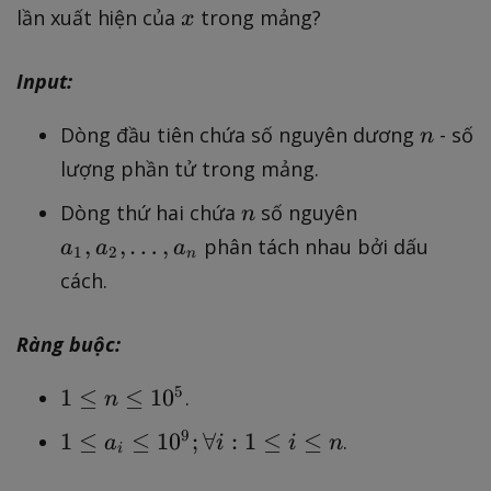
1
,
x
lần xuất hiện của
trong mảng?
x
,
a
Input:
_
2
n
Dòng đầu tiên chứa số nguyên dương
- số
n
,.
lượng phần tử trong mảng.
..
,
n
a
Dòng thứ hai chứa
số nguyên
n
a
_
,
,
…
,
phân tách nhau bởi dấu
a
a
a
1
2
n
_
1
cách.
n
,
a
Ràng buộc:
_
2
1
5
1
≤
≤
1
0
.
n
,
\
\
1
9
1
≤
≤
1
0
;
∀
:
1
≤
≤
.
a
i
i
n
l
i
d
\
e