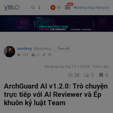
new
VI
Đăng nhập/Đăng ký
paudang
@paudang
Theo dõi
163
5
34
Đã đăng vào thg 7 9, 1:00 SA
5 phút đọc
38
0
0
ArchGuard AI v1.2.0: Trò chuyện
trực tiếp với AI Reviewer và Ép
khuôn kỷ luật Team