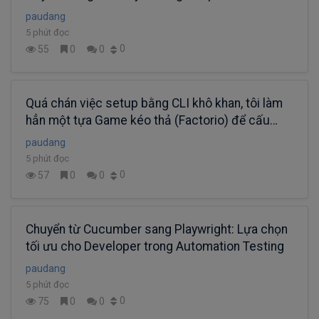
nghiệm làm Doc Đa Ngôn Ngữ chuẩn Enterprise
paudang
5 phút đọc
0
55
0
0
Quá chán việc setup bằng CLI khô khan, tôi làm
hẳn một tựa Game kéo thả (Factorio) để cấu
hình dự án Node.js!
paudang
5 phút đọc
0
57
0
0
Chuyển từ Cucumber sang Playwright: Lựa chọn
tối ưu cho Developer trong Automation Testing
paudang
5 phút đọc
0
75
0
0