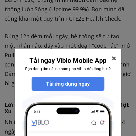
thống luôn Sống (Uptime 99.9%). Bọn mình đã
công khai một quy trình CI E2E Health Check.
Đúng 12h đêm mỗi ngày, hệ thống sẽ tự tạo
một nhánh ảo, đẩy vào một đoạn "code rác", mở
Pull Request và đợi con AI nhảy vào chửi. Nếu
Tải ngay Viblo Mobile App
con AI hoàn thành nhiệm vụ, hệ thống báo Xanh.
Bạn đang tìm cách khám phá Viblo dễ dàng hơn?
Đảm bảo trải nghiệm của anh em không bao giờ
bị gián đoạn.
Tải ứng dụng ngay
Lời Cam Kết: 100% Miễn Phí - Không Tốn Một
Xu
Nhiều tool khác hay dùng trò cho dùng thử 14
ngày rồi bắt nhập thẻ Credit Card. Bọn mình