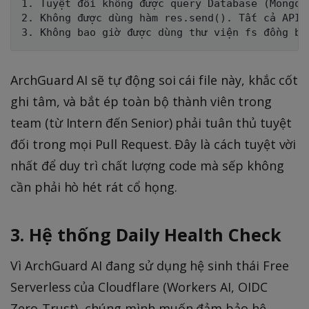
1. Tuyệt đối không được query Database (Mongoo
2. Không được dùng hàm res.send(). Tất cả API 
ArchGuard AI sẽ tự động soi cái file này, khắc cốt
ghi tâm, và bắt ép toàn bộ thành viên trong
team (từ Intern đến Senior) phải tuân thủ tuyệt
đối trong mọi Pull Request. Đây là cách tuyệt vời
nhất để duy trì chất lượng code mà sếp không
cần phải hò hét rát cổ họng.
3. Hệ thống Daily Health Check
Vì ArchGuard AI đang sử dụng hệ sinh thái Free
Serverless của Cloudflare (Workers AI, OIDC
Zero-Trust), chúng mình muốn đảm bảo hệ