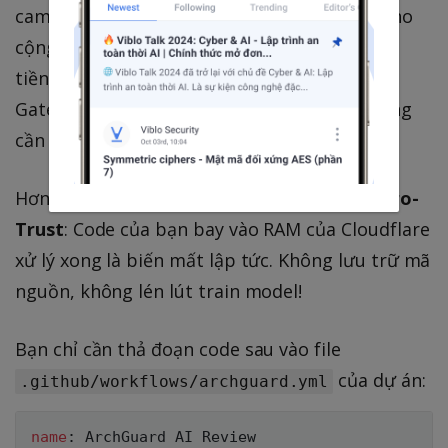
cam kết
ArchGuard AI 100% Free Mãi Mãi
cho
cộng đồng mã nguồn mở. Bọn mình đã tự bỏ
tiền túi đài thọ toàn bộ hệ thống Serverless
Gateway để anh em có thể xài AI xịn mà không
cần lo mua API Key.
Hơn thế nữa, công cụ này áp dụng chuẩn
Zero-
Trust
: Code của bạn bay vào RAM của Cloudflare
xử lý xong là biến mất lập tức. Không lưu trữ mã
nguồn, không lén lút train model!
Bạn chỉ cần thả đoạn code sau vào file
của dự án:
.github/workflows/archguard.yml
name
: