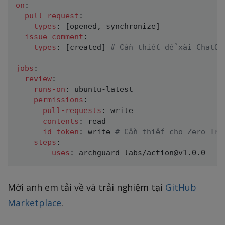
on
:
pull_request
:
types
:
[
opened
,
 synchronize
]
issue_comment
:
types
:
[
created
]
# Cần thiết để xài ChatOp
jobs
:
review
:
runs-on
:
 ubuntu
-
latest

permissions
:
pull-requests
:
 write

contents
:
 read

id-token
:
 write 
# Cần thiết cho Zero-Tru
steps
:
-
uses
:
 archguard
-
Mời anh em tải về và trải nghiệm tại
GitHub
Marketplace
.