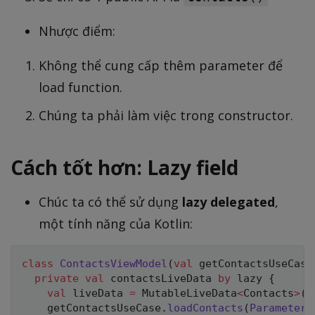
Nhược điểm:
Không thể cung cấp thêm parameter để
load function.
Chúng ta phải làm việc trong constructor.
Cách tốt hơn: Lazy field
Chúc ta có thể sử dụng
lazy delegated
,
một tính năng của Kotlin:
class
ContactsViewModel
(
val
 getContactsUseCase
private
val
 contactsLiveData 
by
 lazy 
{
val
 liveData 
=
 MutableLiveData
<
Contacts
>
(
)
    getContactsUseCase
.
loadContacts
(
Parameters