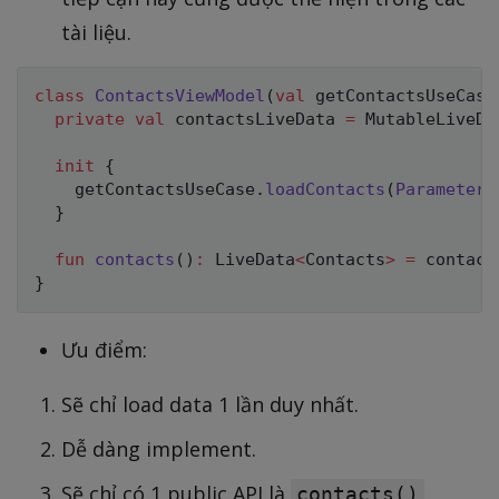
tài liệu.
class
ContactsViewModel
(
val
 getContactsUseCase
private
val
 contactsLiveData 
=
 MutableLiveDa
init
{
    getContactsUseCase
.
loadContacts
(
Parameters
}
fun
contacts
(
)
:
 LiveData
<
Contacts
>
=
}
Ưu điểm:
Sẽ chỉ load data 1 lần duy nhất.
Dễ dàng implement.
Sẽ chỉ có 1 public API là
contacts()