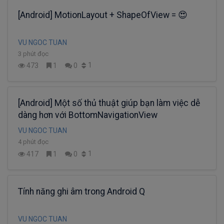
[Android] MotionLayout + ShapeOfView = 😍
VU NGOC TUAN
3 phút đọc
1
473
1
0
[Android] Một số thủ thuật giúp bạn làm việc dễ
dàng hơn với BottomNavigationView
VU NGOC TUAN
4 phút đọc
1
417
1
0
Tính năng ghi âm trong Android Q
VU NGOC TUAN