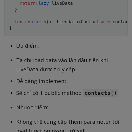
return
@lazy
 liveData

}
fun
contacts
(
)
:
 LiveData
<
Contacts
>
=
}
Ưu điểm:
Ta chỉ load data vào lần đầu tiên khi
LiveData được truy cập.
Dễ dàng implement.
Sẽ chỉ có 1 public method
contacts()
Nhược điểm:
Không thể cung cấp thêm parameter tới
load function ngoại trừ set