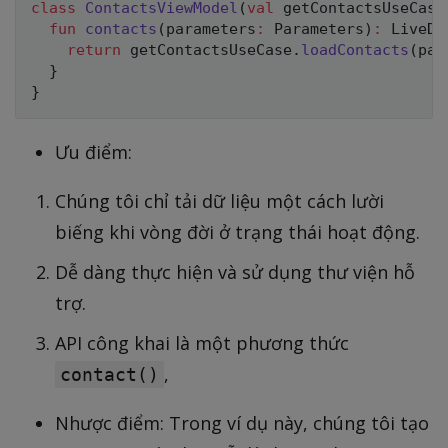
class
ContactsViewModel
(
val
 getContactsUseCase
fun
contacts
(
parameters
:
 Parameters
)
:
 LiveDa
return
 getContactsUseCase
.
loadContacts
(
par
}
}
Ưu điểm:
Chúng tôi chỉ tải dữ liệu một cách lười
biếng khi vòng đời ở trạng thái hoạt động.
Dễ dàng thực hiện và sử dụng thư viện hỗ
trợ.
API công khai là một phương thức
,
contact()
Nhược điểm: Trong ví dụ này, chúng tôi tạo