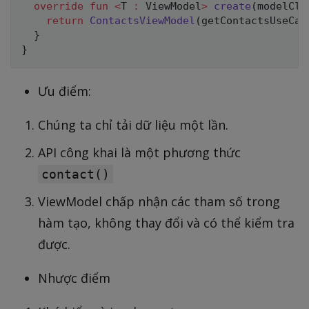
override
fun
<
T 
:
 ViewModel
>
create
(
modelCla
return
ContactsViewModel
(
getContactsUseCas
}
}
Ưu điểm:
Chúng ta chỉ tải dữ liệu một lần.
API công khai là một phương thức
contact()
ViewModel chấp nhận các tham số trong
hàm tạo, không thay đổi và có thể kiểm tra
được.
Nhược điểm