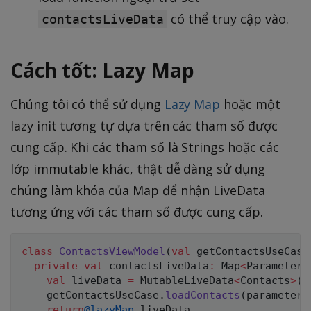
có thể truy cập vào.
contactsLiveData
Cách tốt: Lazy Map
Chúng tôi có thể sử dụng
Lazy Map
hoặc một
lazy init tương tự dựa trên các tham số được
cung cấp. Khi các tham số là Strings hoặc các
lớp immutable khác, thật dễ dàng sử dụng
chúng làm khóa của Map để nhận LiveData
tương ứng với các tham số được cung cấp.
class
ContactsViewModel
(
val
 getContactsUseCase
private
val
 contactsLiveData
:
 Map
<
Parameters
val
 liveData 
=
 MutableLiveData
<
Contacts
>
(
)
    getContactsUseCase
.
loadContacts
(
parameters
return
@lazyMap
 liveData
