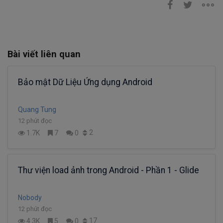
Bài viết liên quan
Bảo mật Dữ Liệu Ứng dụng Android
Quang Tung
12 phút đọc
2
1.7K
7
0
Thư viện load ảnh trong Android - Phần 1 - Glide
Nobody
12 phút đọc
17
4.3K
5
0