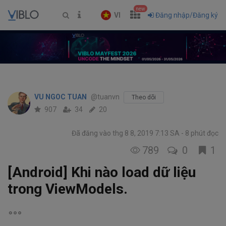
new
VI
Đăng nhập/Đăng ký
VU NGOC TUAN
@tuanvn
Theo dõi
907
34
20
Đã đăng vào thg 8 8, 2019 7:13 SA
8 phút đọc
789
0
1
[Android] Khi nào load dữ liệu
trong ViewModels.