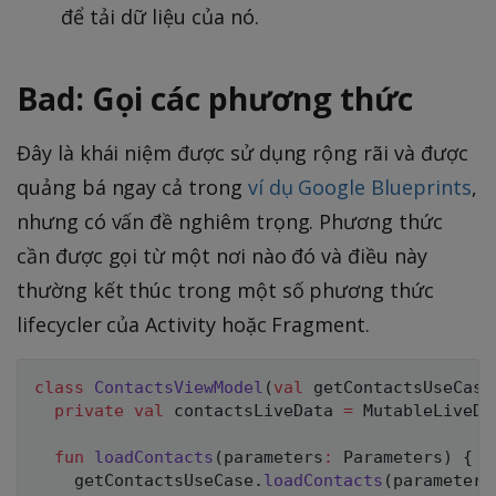
để tải dữ liệu của nó.
Bad: Gọi các phương thức
Đây là khái niệm được sử dụng rộng rãi và được
quảng bá ngay cả trong
ví dụ Google Blueprints
,
nhưng có vấn đề nghiêm trọng. Phương thức
cần được gọi từ một nơi nào đó và điều này
thường kết thúc trong một số phương thức
lifecycler của Activity hoặc Fragment.
class
ContactsViewModel
(
val
 getContactsUseCase
private
val
 contactsLiveData 
=
 MutableLiveDa
fun
loadContacts
(
parameters
:
 Parameters
)
{
    getContactsUseCase
.
loadContacts
(
parameters