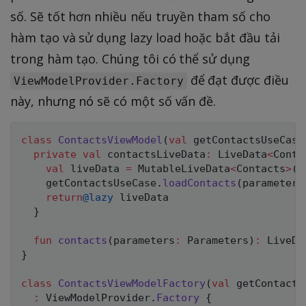
số. Sẽ tốt hơn nhiều nếu truyền tham số cho
hàm tạo và sử dụng lazy load hoặc bắt đầu tải
trong hàm tạo. Chúng tôi có thể sử dụng
để đạt được điều
ViewModelProvider.Factory
này, nhưng nó sẽ có một số vấn đề.
class
ContactsViewModel
(
val
 getContactsUseCase
private
val
 contactsLiveData
:
 LiveData
<
Conta
val
 liveData 
=
 MutableLiveData
<
Contacts
>
(
)
    getContactsUseCase
.
loadContacts
(
parameters
return
@lazy
 liveData

}
fun
contacts
(
parameters
:
 Parameters
)
:
 LiveDa
}
class
ContactsViewModelFactory
(
val
 getContacts
:
 ViewModelProvider
.
Factory
{