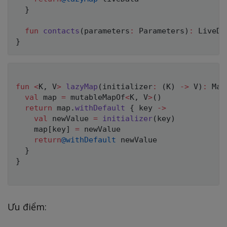
}
fun
contacts
(
parameters
:
 Parameters
)
:
 LiveDa
}
fun
<
K
,
 V
>
lazyMap
(
initializer
:
(
K
)
->
 V
)
:
 Map
val
 map 
=
 mutableMapOf
<
K
,
 V
>
(
)
return
 map
.
withDefault
{
 key 
->
val
 newValue 
=
initializer
(
key
)
    map
[
key
]
=
 newValue

return
@withDefault
 newValue

}
}
Ưu điểm: