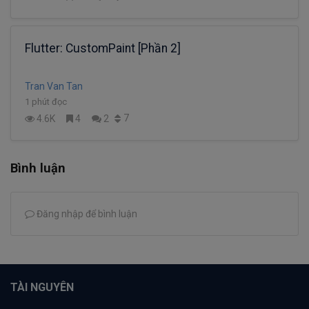
Flutter: CustomPaint [Phần 2]
Tran Van Tan
1 phút đọc
7
4.6K
4
2
Bình luận
Đăng nhập để bình luận
TÀI NGUYÊN