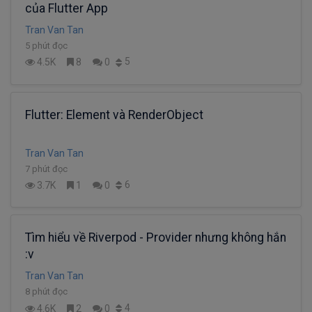
của Flutter App
Tran Van Tan
5 phút đọc
5
4.5K
8
0
Flutter: Element và RenderObject
Tran Van Tan
7 phút đọc
6
3.7K
1
0
Tìm hiểu về Riverpod - Provider nhưng không hắn
:v
Tran Van Tan
8 phút đọc
4
4.6K
2
0