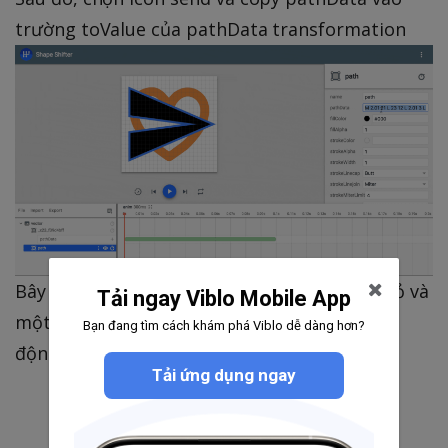
trường toValue của pathData transformation
Bây giờ bạn sẽ có một thanh biến đổi màu đỏ và
Tải ngay Viblo Mobile App
một cây đũa thần sẽ cung cấp cho bạn để tự
Bạn đang tìm cách khám phá Viblo dễ dàng hơn?
động sửa lỗi chuyển đổi.
Tải ứng dụng ngay