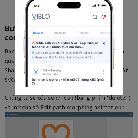
Bước 4: Make the SVGs
compatible
Bạn có thể đoán rằng cây đũa thần màu đỏ là
quan trọng. Thật vậy: chỉ cần nhấn nó và
ShapeShifter sẽ chuyển đổi toValue thành một
SVG tương thích với fromValue.
Chúng ta sẽ xóa send icon (bằng phím “delete” )
và mở của sổ Edit path morphing animation :