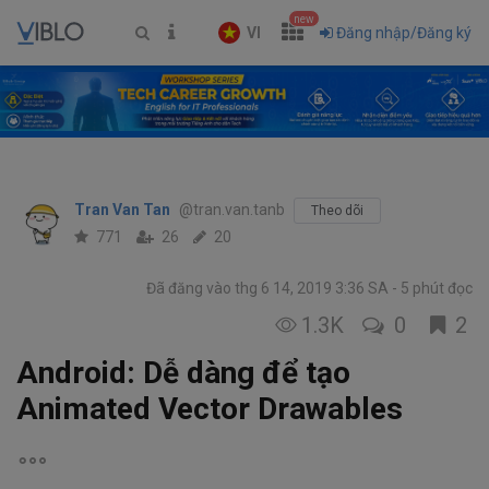
new
VI
Đăng nhập/Đăng ký
Tran Van Tan
@tran.van.tanb
Theo dõi
771
26
20
Đã đăng vào thg 6 14, 2019 3:36 SA
5 phút đọc
1.3K
0
2
Android: Dễ dàng để tạo
Animated Vector Drawables