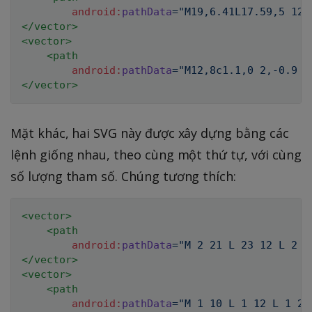
android:
pathData
=
"
M19,6.41L17.59,5 12,
</
vector
>
<
vector
>
<
path
android:
pathData
=
"
M12,8c1.1,0 2,-0.9 2
</
vector
>
Mặt khác, hai SVG này được xây dựng bằng các
lệnh giống nhau, theo cùng một thứ tự, với cùng
số lượng tham số. Chúng tương thích:
<
vector
>
<
path
android:
pathData
=
"
M 2 21 L 23 12 L 2 3
</
vector
>
<
vector
>
<
path
android:
pathData
=
"
M 1 10 L 1 12 L 1 21