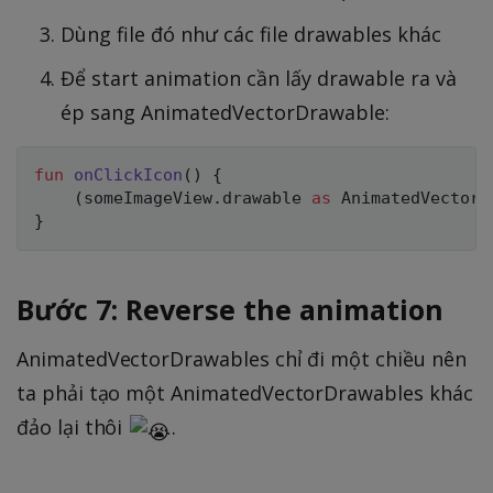
Dùng file đó như các file drawables khác
Để start animation cần lấy drawable ra và
ép sang AnimatedVectorDrawable:
fun
onClickIcon
(
)
{
(
someImageView
.
drawable 
as
 AnimatedVectorD
}
Bước 7: Reverse the animation
AnimatedVectorDrawables chỉ đi một chiều nên
ta phải tạo một AnimatedVectorDrawables khác
đảo lại thôi
.