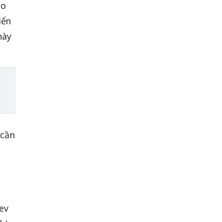
ao
iển
này
 cần
ev