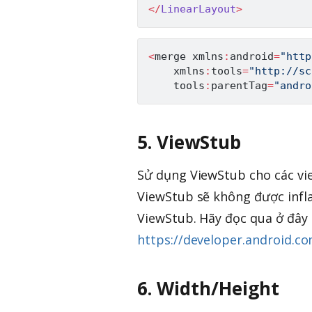
<
/
LinearLayout
>
<
merge xmlns
:
android
=
"http
    xmlns
:
tools
=
"http://sc
    tools
:
parentTag
=
"andro
5. ViewStub
Sử dụng ViewStub cho các view
ViewStub sẽ không được infla
ViewStub. Hãy đọc qua ở đây 
https://developer.android.c
6. Width/Height