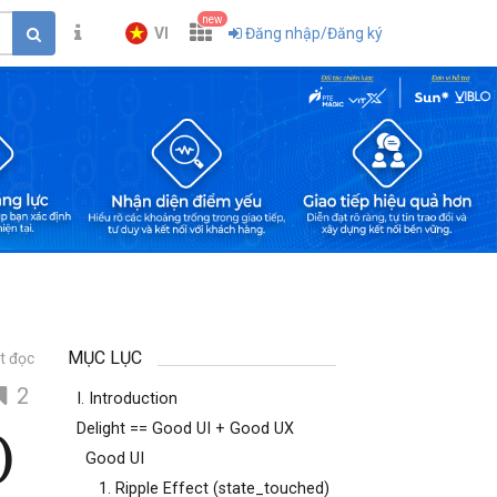
new
VI
Đăng nhập/Đăng ký
MỤC LỤC
t đọc
2
I. Introduction
Delight == Good UI + Good UX
)
Good UI
1. Ripple Effect (state_touched)