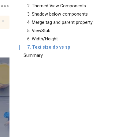
2. Themed View Components
3. Shadow below components
4. Merge tag and parent property
5. ViewStub
6. Width/Height
7. Text size dp vs sp
Summary