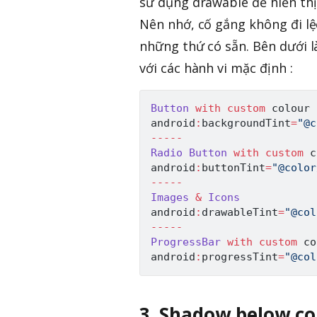
sử dụng drawable để hiển thị 
Nên nhớ, cố gắng không đi lệ
những thứ có sẵn. Bên dưới 
với các hành vi mặc định :
Button
with
custom
 colour

android
:
backgroundTint
=
"@c
--
--
-
Radio
Button
with
custom
 c
android
:
buttonTint
=
"@color
--
--
-
Images
&
Icons
android
:
drawableTint
=
"@col
--
--
-
ProgressBar
with
custom
 co
android
:
progressTint
=
"@col
3. Shadow below c