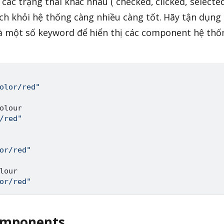
các trạng thái khác nhau ( checked, clicked, selected.
ch khỏi hệ thống càng nhiều càng tốt. Hãy tận dụng
là một số keyword để hiển thị các component hệ thố
olor/red"
olour

/red"
or/red"
lour

or/red"
omponents