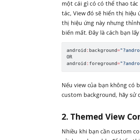
một cái gì có có thể thao tác
tác, View đó sẽ hiển thị hiệu
thị hiệu ứng này nhưng thỉn
biến mất. Đây là cách bạn lấy 
android
:
background
=
"?andro
OR

android
:
foreground
=
"?andro
Nếu view của bạn không có ba
custom background, hãy sử dụ
2. Themed View C
Nhiều khi bạn cần custom col