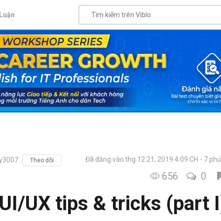
Luận
Đã đăng vào thg 12 21, 2019 4:09 CH
7 phú
y3007
Theo dõi
656
0
UI/UX tips & tricks (part I