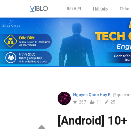
Bài Viết
Thảo 
Hỏi Đáp
Nguyen Quoc Huy B
@quochu
267
11
25
[Android] 10+ 