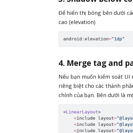
Để hiển thị bóng bên dưới c
cao (elevation)
android
:
elevation
=
"1dp"
4. Merge tag and p
Nếu bạn muốn kiểm soát UI n
riêng biệt cho các thành phầ
chính của bạn. Bên dưới là mộ
<
LinearLayout
>
<
include layout
=
"@layo
<
include layout
=
"@layo
<
include layout
=
"@layo