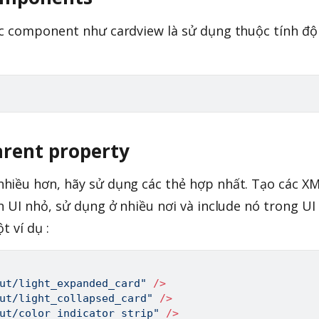
ác component như cardview là sử dụng thuộc tính độ
arent property
hiều hơn, hãy sử dụng các thẻ hợp nhất. Tạo các X
n UI nhỏ, sử dụng ở nhiều nơi và include nó trong UI
t ví dụ :
ut/light_expanded_card"
/
>
ut/light_collapsed_card"
/
>
ut/color_indicator_strip"
/
>