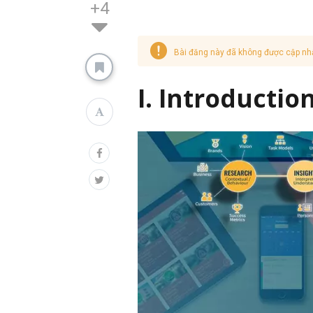
+4
Bài đăng này đã không được cập nh
I. Introductio