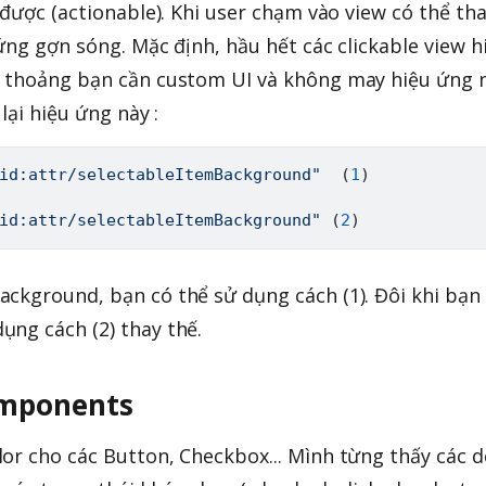
 được (actionable). Khi user chạm vào view có thể th
 ứng gợn sóng. Mặc định, hầu hết các clickable view h
h thoảng bạn cần custom UI và không may hiệu ứng 
lại hiệu ứng này :
id:attr/selectableItemBackground"
(
1
)
id:attr/selectableItemBackground"
(
2
)
ckground, bạn có thể sử dụng cách (1). Đôi khi bạn
ng cách (2) thay thế.
omponents
or cho các Button, Checkbox... Mình từng thấy các d