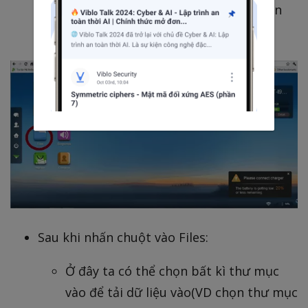
Files và chọn Import để chọn lưu file trên
PC cần chuyển vào điện thoại
Sau khi nhấn chuột vào Files:
Ở đây ta có thể chọn bất kì thư mục
vào để tải dữ liệu vào(VD chọn thư mục