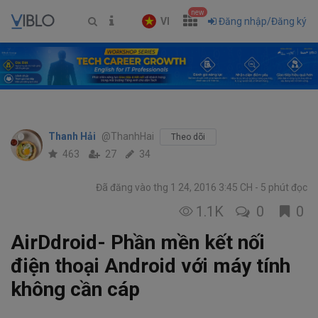
new
VI
Đăng nhập/Đăng ký
Thanh Hải
@ThanhHai
Theo dõi
463
27
34
Đã đăng vào thg 1 24, 2016 3:45 CH
5 phút đọc
1.1K
0
0
AirDdroid- Phần mền kết nối
điện thoại Android với máy tính
không cần cáp