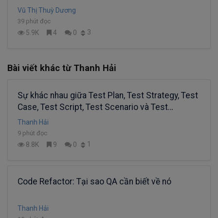
Vũ Thị Thuỳ Dương
39 phút đọc
3
5.9K
4
0
Bài viết khác từ Thanh Hải
Sự khác nhau giữa Test Plan, Test Strategy, Test
Case, Test Script, Test Scenario và Test
Condition
Thanh Hải
9 phút đọc
1
8.8K
9
0
Code Refactor: Tại sao QA cần biết về nó
Thanh Hải