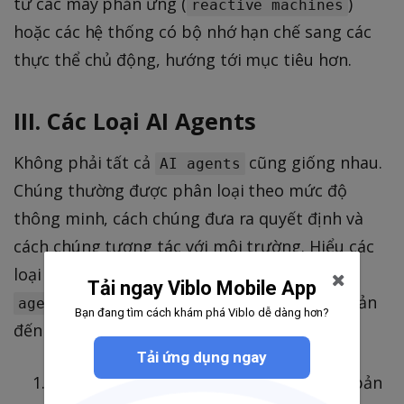
từ các máy phản ứng (
)
reactive machines
hoặc các hệ thống có bộ nhớ hạn chế sang các
thực thể chủ động, hướng tới mục tiêu hơn.
III. Các Loại AI Agents
Không phải tất cả
cũng giống nhau.
AI agents
Chúng thường được phân loại theo mức độ
thông minh, cách chúng đưa ra quyết định và
cách chúng tương tác với môi trường. Hiểu các
loại này giúp đánh giá phạm vi nhiệm vụ mà
Tải ngay Viblo Mobile App
có thể xử lý, từ các phản ứng đơn giản
agents
Bạn đang tìm cách khám phá Viblo dễ dàng hơn?
đến học hỏi và tối ưu hóa phức tạp.
Tải ứng dụng ngay
:
Đây là loại cơ bản
Simple Reflex Agents