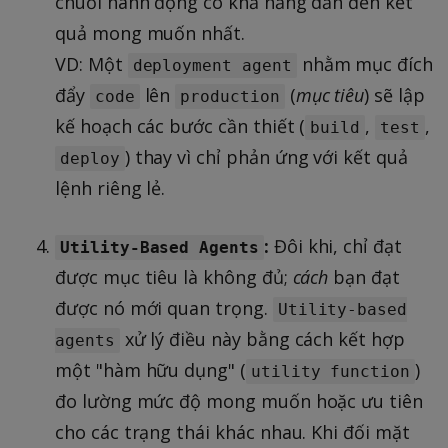
chuỗi hành động có khả năng dẫn đến kết
quả mong muốn nhất.
VD: Một
nhằm mục đích
deployment agent
đẩy
lên
(
mục tiêu
) sẽ lập
code
production
kế hoạch các bước cần thiết (
,
,
build
test
) thay vì chỉ phản ứng với kết quả
deploy
lệnh riêng lẻ.
:
Đôi khi, chỉ đạt
Utility-Based Agents
được mục tiêu là không đủ;
cách
bạn đạt
được nó mới quan trọng.
Utility-based
xử lý điều này bằng cách kết hợp
agents
một "hàm hữu dụng" (
)
utility function
đo lường mức độ mong muốn hoặc ưu tiên
cho các trạng thái khác nhau. Khi đối mặt