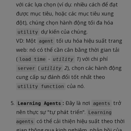
với các lựa chọn (ví dụ: nhiều cách để đạt
được mục tiêu, hoặc các mục tiêu xung
đột), chúng chọn hành động tối đa hóa
dự kiến của chúng.
utility
VD: Một
tối ưu hóa hiệu suất trang
agent
web: nó có thể cần cân bằng thời gian tải
(
-
1
) với chi phí
load time
utility
(
2
), chọn các hành động
server
utility
cung cấp sự đánh đổi tốt nhất theo
của nó.
utility function
:
Đây là nơi
trở
Learning Agents
agents
nên thực sự "tự phát triển".
Learning
có thể cải thiện hiệu suất theo thời
agents
gian thông qua kinh nghiệm, phản hồi của