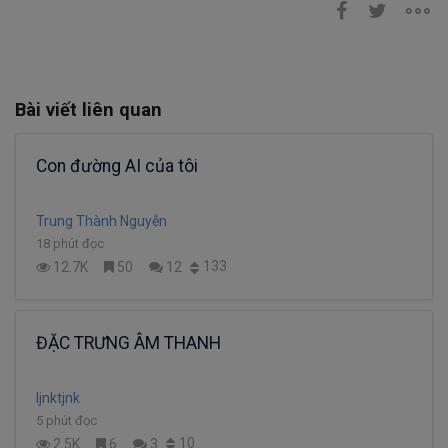
Bài viết liên quan
Con đường AI của tôi
Trung Thành Nguyễn
18 phút đọc
133
12.7K
50
12
ĐẶC TRƯNG ÂM THANH
ljnktjnk
5 phút đọc
10
2.5K
6
3