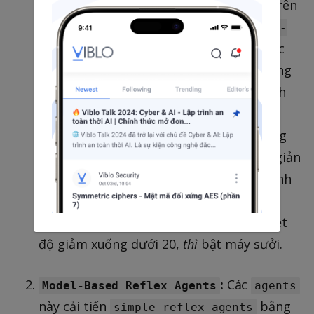
nhất. Chúng hoạt động hoàn toàn dựa trên
cơ sở "điều kiện-hành động" (
condition-
) – nếu một điều kiện cụ thể được
action
đáp ứng trong môi trường hiện tại, chúng
sẽ thực thi một hành động được xác định
trước. Chúng không xem xét các sự kiện
trong quá khứ hoặc hậu quả trong tương
lai. Mặc dù hiệu quả cho các tác vụ đơn giản
nhưng chúng gặp khó khăn trong các tình
huống động vì thiếu
.
memory
VD: một bộ điều nhiệt đơn giản:
nếu
nhiệt
độ giảm xuống dưới 20,
thì
bật máy sưởi.
:
Các
Model-Based Reflex Agents
agents
này cải tiến
bằng
simple reflex agents