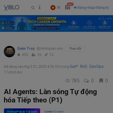
new
VI
Đăng nhập/Đăng ký
Quân Troy
@minhquan-sun
Theo dõi
655
16
13
Sun* RnD DevOps
Đã đăng vào thg 5 31, 2025 4:56 CH
trong
17 phút đọc
785
0
0
AI Agents: Làn sóng Tự động
hóa Tiếp theo (P1)
MAYFEST2025
ContentCreator