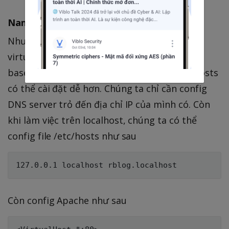
Name-based virtual host
Như tên gọi name-based, chúng ta sẽ config
virtual host dựa theo tên của host. So với IP-
based virtual host thì Name-based virtual hosts
có thể cài đặt dễ hơn. Chúng ta chỉ cần config
DNS server trỏ đến địa chỉ IP của mình có. Còn
khi làm việc trên localhost, chúng ta có thể
config file /etc/hosts như sau
Còn config Apache như sau