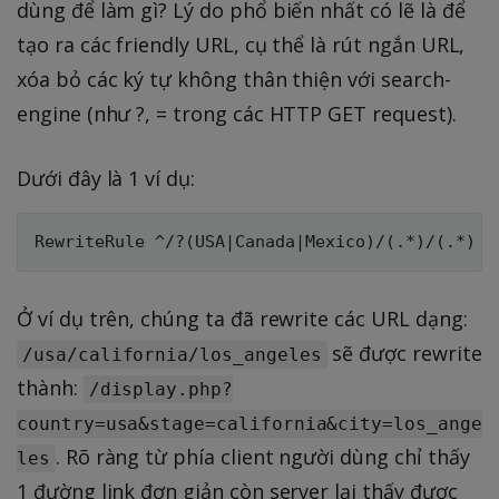
dùng để làm gì? Lý do phổ biến nhất có lẽ là để
tạo ra các friendly URL, cụ thể là rút ngắn URL,
xóa bỏ các ký tự không thân thiện với search-
engine (như ?, = trong các HTTP GET request).
Dưới đây là 1 ví dụ:
Ở ví dụ trên, chúng ta đã rewrite các URL dạng:
sẽ được rewrite
/usa/california/los_angeles
thành:
/display.php?
country=usa&stage=california&city=los_ange
. Rõ ràng từ phía client người dùng chỉ thấy
les
1 đường link đơn giản còn server lại thấy được