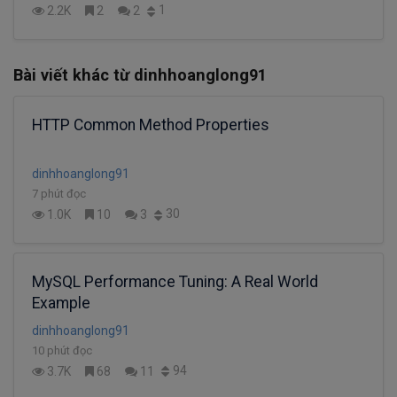
1
2.2K
2
2
Bài viết khác từ dinhhoanglong91
HTTP Common Method Properties
dinhhoanglong91
7 phút đọc
30
1.0K
10
3
MySQL Performance Tuning: A Real World
Example
dinhhoanglong91
10 phút đọc
94
3.7K
68
11