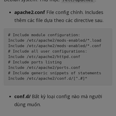
apache2.conf
File config chính. Includes
thêm các file dựa theo các directive sau.
# Include module configuration:

Include /etc/apache2/mods-enabled/*.load

Include /etc/apache2/mods-enabled/*.conf

# Include all user configurations:

Include /etc/apache2/httpd.conf

# Include ports listing

Include /etc/apache2/ports.conf

# Include generic snippets of statements

conf.d/
Bất kỳ loại config nào mà người
dùng muốn.