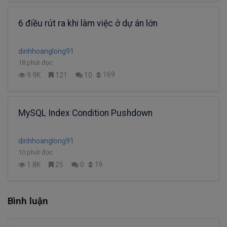
6 điều rút ra khi làm việc ở dự án lớn
dinhhoanglong91
18 phút đọc
169
9.9K
121
10
MySQL Index Condition Pushdown
dinhhoanglong91
10 phút đọc
16
1.8K
25
0
Bình luận