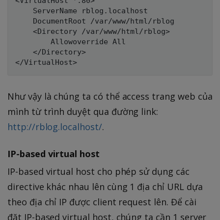
<VirtualHost *:80>

    ServerName rblog.localhost

    DocumentRoot /var/www/html/rblog

    <Directory /var/www/html/rblog>

        Allowoverride All

    </Directory>

Như vậy là chúng ta có thể access trang web của
mình từ trình duyệt qua đường link:
http://rblog.localhost/
.
IP-based virtual host
IP-based virtual host cho phép sử dụng các
directive khác nhau lên cùng 1 địa chỉ URL dựa
theo địa chỉ IP được client request lên. Để cài
đặt IP-based virtual host, chúng ta cần 1 server