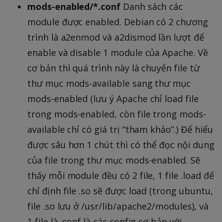
mods-enabled/*.conf
Danh sách các
module được enabled. Debian có 2 chương
trình là a2enmod và a2dismod lần lượt để
enable và disable 1 module của Apache. Về
cơ bản thì quá trình này là chuyển file từ
thư mục mods-available sang thư mục
mods-enabled (lưu ý Apache chỉ load file
trong mods-enabled, còn file trong mods-
available chỉ có giá trị “tham khảo”.) Để hiểu
được sâu hơn 1 chút thì có thể đọc nội dung
của file trong thư mục mods-enabled. Sẽ
thấy mỗi module đều có 2 file, 1 file .load để
chỉ định file .so sẽ được load (trong ubuntu,
file .so lưu ở /usr/lib/apache2/modules), và
1 file là .conf là các config cơ bản với