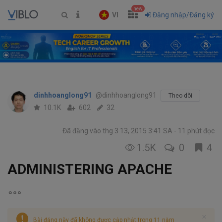
new
VI
Đăng nhập/Đăng ký
dinhhoanglong91
@dinhhoanglong91
Theo dõi
10.1K
602
32
Đã đăng vào thg 3 13, 2015 3:41 SA
11 phút đọc
1.5K
0
4
ADMINISTERING APACHE
Bài đăng này đã không được cập nhật trong 11 năm