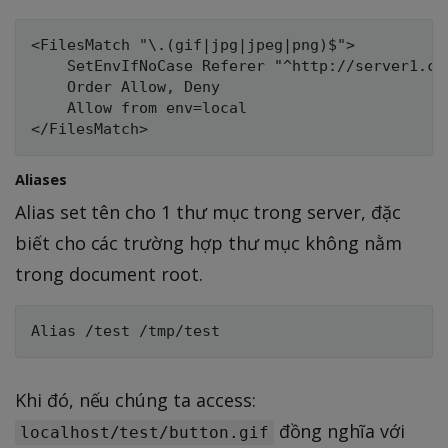
<FilesMatch "\.(gif|jpg|jpeg|png)$">

    SetEnvIfNoCase Referer "^http://server1.cen
    Order Allow, Deny

    Allow from env=local

Aliases
Alias set tên cho 1 thư mục trong server, đặc
biết cho các trường hợp thư mục không nằm
trong document root.
Khi đó, nếu chúng ta access:
đồng nghĩa với
localhost/test/button.gif