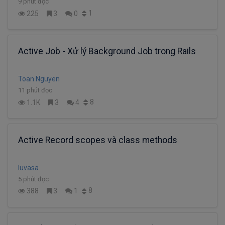
9 phút đọc
1
225
3
0
Active Job - Xử lý Background Job trong Rails
Toan Nguyen
11 phút đọc
8
1.1K
3
4
Active Record scopes và class methods
luvasa
5 phút đọc
8
388
3
1