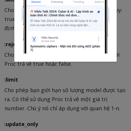
Cho phép xoá một vài model với id và _destroy:
true (gía trị chấp nhận 1, ‘1’, true, ‘true'). Mặc
định option này đã tắt.
:reject_if
Cho phép bạn đưa ra điều kiện để thay đổi với
Proc trả về true hoặc false.
:limit
Cho phép bạn giới hạn số lượng model được tạo
ra. Có thể sử dụng Proc trả về một giá trị
number. Chú ý nó chỉ áp dụng với quan hệ 1-n.
:update_only