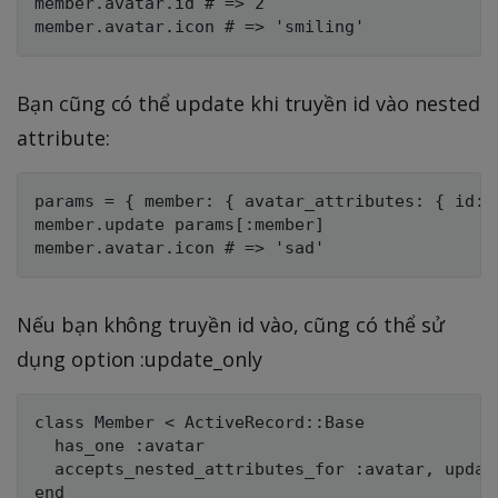
member.avatar.id # => 2

Bạn cũng có thể update khi truyền id vào nested
attribute:
params = { member: { avatar_attributes: { id: '
member.update params[:member]

Nếu bạn không truyền id vào, cũng có thể sử
dụng option :update_only
class Member < ActiveRecord::Base

  has_one :avatar

  accepts_nested_attributes_for :avatar, update