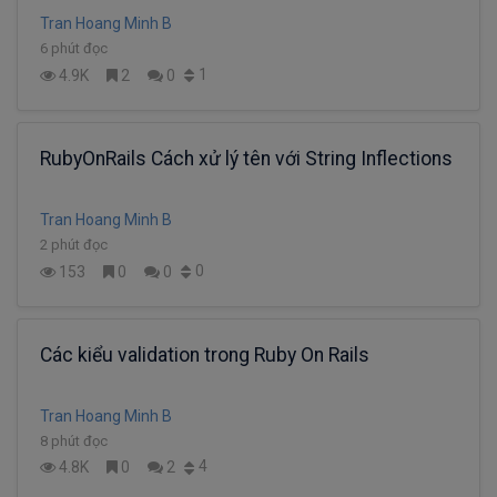
Tran Hoang Minh B
6 phút đọc
1
4.9K
2
0
RubyOnRails Cách xử lý tên với String Inflections
Tran Hoang Minh B
2 phút đọc
0
153
0
0
Các kiểu validation trong Ruby On Rails
Tran Hoang Minh B
8 phút đọc
4
4.8K
0
2