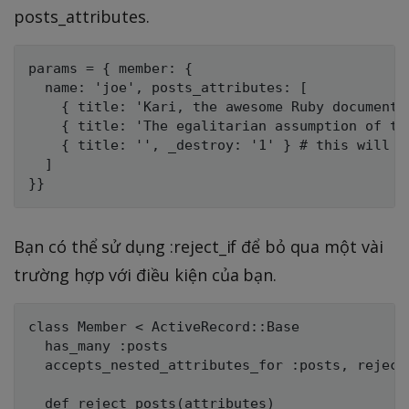
posts_attributes.
params = { member: {

  name: 'joe', posts_attributes: [

    { title: 'Kari, the awesome Ruby documentat
    { title: 'The egalitarian assumption of the
    { title: '', _destroy: '1' } # this will be
  ]

Bạn có thể sử dụng :reject_if để bỏ qua một vài
trường hợp với điều kiện của bạn.
class Member < ActiveRecord::Base

  has_many :posts

  accepts_nested_attributes_for :posts, reject_
  def reject_posts(attributes)
