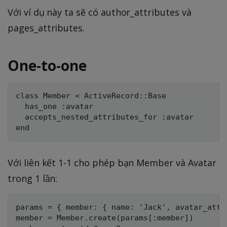
Với ví dụ này ta sẽ có author_attributes và
pages_attributes.
One-to-one
class Member < ActiveRecord::Base

  has_one :avatar

  accepts_nested_attributes_for :avatar

Với liên kết 1-1 cho phép bạn Member và Avatar
trong 1 lần:
params = { member: { name: 'Jack', avatar_attr
member = Member.create(params[:member])
