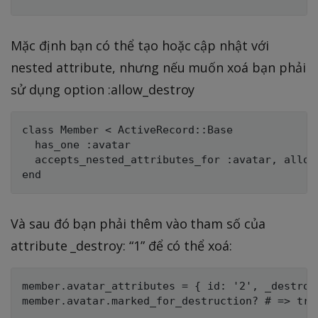
Mặc định bạn có thể tạo hoặc cập nhật với
nested attribute, nhưng nếu muốn xoá bạn phải
sử dụng option :allow_destroy
class Member < ActiveRecord::Base

  has_one :avatar

  accepts_nested_attributes_for :avatar, allow_
Và sau đó bạn phải thêm vào tham số của
attribute _destroy: “1” để có thể xoá:
member.avatar_attributes = { id: '2', _destroy: