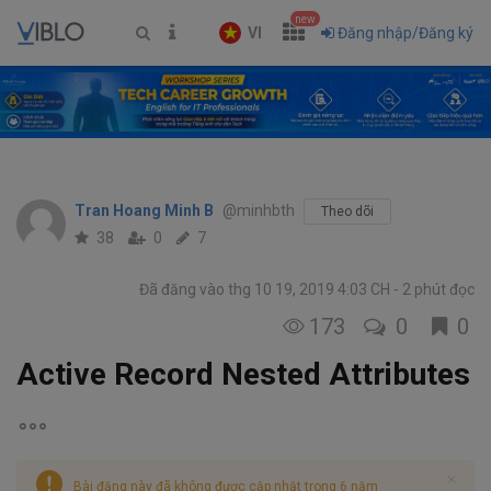
new
VI
Đăng nhập/Đăng ký
Tran Hoang Minh B
@minhbth
Theo dõi
38
0
7
Đã đăng vào thg 10 19, 2019 4:03 CH
2 phút đọc
173
0
0
Active Record Nested Attributes
Bài đăng này đã không được cập nhật trong 6 năm