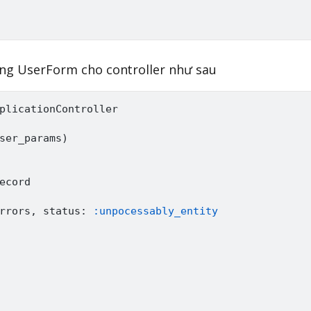
ụng UserForm cho controller như sau
plicationController
ser_params
)
ecord

rrors
,
 status
:
:unpocessably_entity