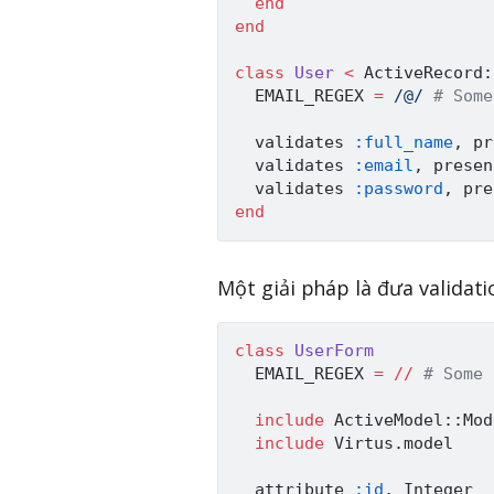
end
end
class
User
<
ActiveRecord
:
EMAIL_REGEX
=
/@/
# Some
  validates 
:full_name
,
 pr
  validates 
:email
,
 presen
  validates 
:password
,
 pre
end
Một giải pháp là đưa validat
class
UserForm
EMAIL_REGEX
=
/
/
# Some 
include
ActiveModel
:
:
Mod
include
Virtus
.
model

  attribute 
:id
,
Integer