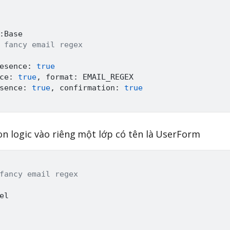
:
Base
 fancy email regex
esence
:
true
ce
:
true
,
 format
:
EMAIL_REGEX
sence
:
true
,
 confirmation
:
true
ion logic vào riêng một lớp có tên là UserForm
fancy email regex
el