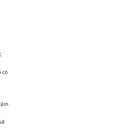
c
a có
 đảm
sẽ