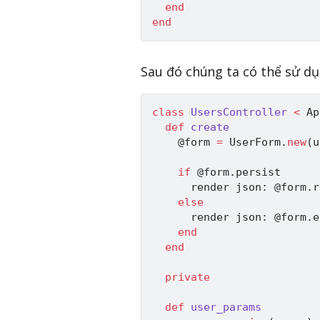
end
end
Sau đó chúng ta có thể sử d
class
UsersController
<
Ap
def
create
@form
=
UserForm
.
new
(
u
if
@form
.
persist

      render json
:
@form
.
r
else
      render json
:
@form
.
e
end
end
private
def
user_params