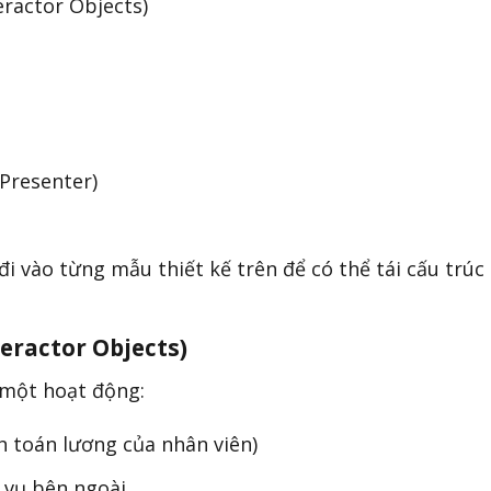
eractor Objects)
/Presenter)
i vào từng mẫu thiết kế trên để có thể tái cấu trúc
teractor Objects)
 một hoạt động:
h toán lương của nhân viên)
h vụ bên ngoài