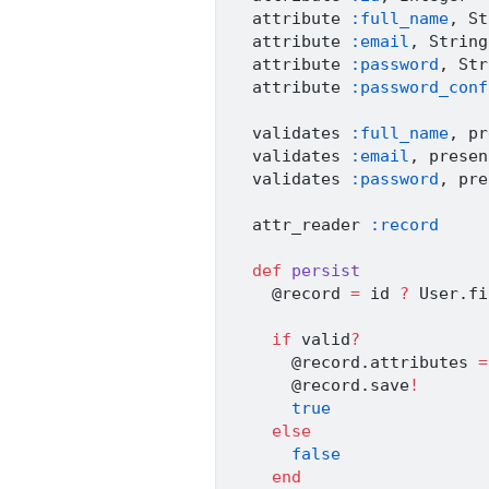
  attribute 
:full_name
,
St
  attribute 
:email
,
String
  attribute 
:password
,
Str
  attribute 
:password_conf
  validates 
:full_name
,
 pr
  validates 
:email
,
 presen
  validates 
:password
,
 pre
  attr_reader 
:record
def
persist
@record
=
 id 
?
User
.
fi
if
 valid
?
@record
.
attributes 
=
@record
.
save
!
true
else
false
end