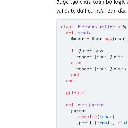
được tạo chứa toàn bộ logic 
validate dữ liệu nữa. Ban đầ
class
UsersController
<
Ap
def
create
@user
=
User
.
new
(
user_
if
@user
.
save

      render json
:
@user
else
      render json
:
@user
.
e
end
end
private
def
user_params
    params

.
require
(
:user
)
.
permit
(
:email
,
:ful