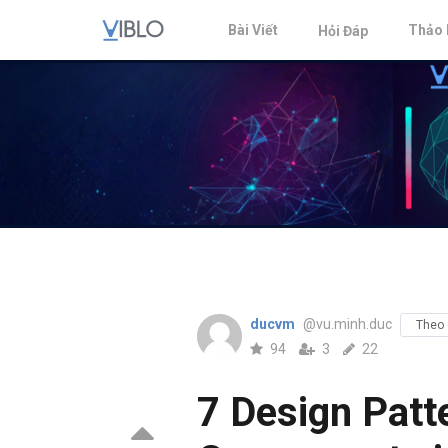
Bài Viết
Thảo 
Hỏi Đáp
ducvm
@vu.minh.duc
Theo 
94
3
22
7 Design Patt