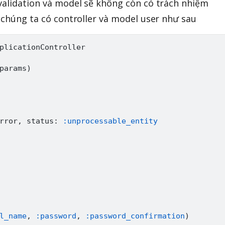
validation và model sẽ không còn có trách nhiệm
u chúng ta có controller và model user như sau
plicationController
params
)
rror
,
 status
:
:unprocessable_entity
l_name
,
:password
,
:password_confirmation
)