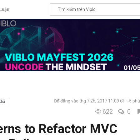
Luận
Đã đăng vào thg 7 26, 2017 11:09 CH
5 phú
dõi
622
0
erns to Refactor MVC