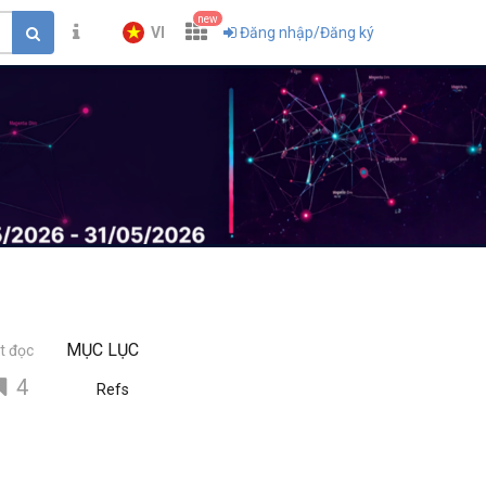
new
VI
Đăng nhập/Đăng ký
MỤC LỤC
t đọc
4
Refs