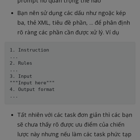
prompt nó quan trọng thế nào
Bạn nên sử dụng các dấu như ngoặc kép
ba, thẻ XML, tiêu đề phần, ... để phân định
rõ ràng các phần cần được xử lý. Ví dụ
1. Instruction

...

2. Rules

...

3. Input

"""Input here"""

4. Output format

Tất nhiên với các task đơn giản thì các bạn
sẽ chưa thấy rõ được ưu điểm của chiến
lược này nhưng nếu làm các task phức tạp