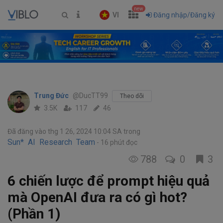
new
VI
Đăng nhập/Đăng ký
Trung Đức
@DucTT99
Theo dõi
3.5K
117
46
Đã đăng vào thg 1 26, 2024 10:04 SA
trong
Sun* AI Research Team
16 phút đọc
788
0
3
6 chiến lược để prompt hiệu quả
mà OpenAI đưa ra có gì hot?
(Phần 1)