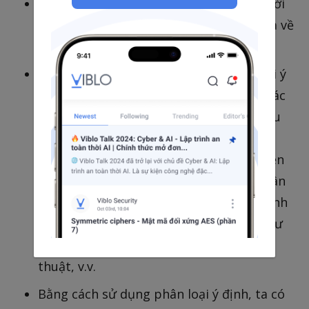
Phần này mình phải ngồi đọc một lúc mới
hiểu ý đồ ở đây là gì. Cùng phân tích qua về
lý thuyết của chiến lược này nhé.
Đây là một chiến lược sử dụng phân loại ý
định (intent classification) để xác định các
hướng dẫn quan trọng nhất cho một câu
truy vấn của người dùng. Ý định là ý đồ
hoặc mục đích mà người dùng muốn diễn
tả thông qua câu truy vấn của mình. Phân
loại ý định là quá trình xác định loại ý định
mà câu truy vấn thuộc về, chẳng hạn như
yêu cầu, thông tin, phản hồi, hỗ trợ kỹ
thuật, v.v.
Bằng cách sử dụng phân loại ý định, ta có