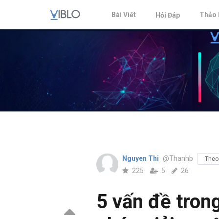
Bài Viết
Thảo 
Hỏi Đáp
Nguyen Thi
@Thanhb
Theo
225
5
26
5 vấn đề tron