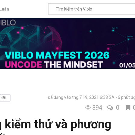
Luận
Đã đăng vào thg 7 19, 2021 6:38 SA
6 phút đ
 dõi
394
0
g kiểm thử và phương