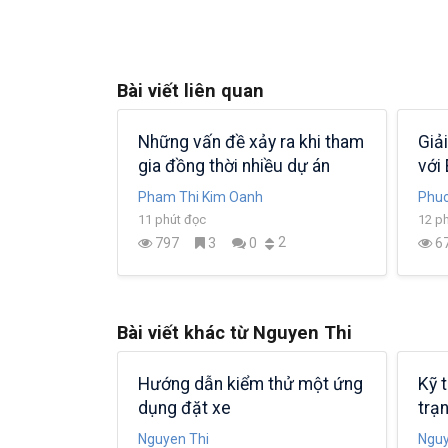
Bài viết liên quan
t khi xảy
Khoa học máy tính trong
Des
Ruby: Sử dụng stacks để giải
thu
quyết vấn đề
Ngoc Nguyễn
Trần
6 phút đọc
5 ph
0
1
405
1
0
8
Bài viết khác từ Nguyen Thi
có thể giúp
Làm thế nào để kiểm tra một
5 c
 lượng công
ứng dụng định vị
ra 
dụn
Nguyen Thi
Nguy