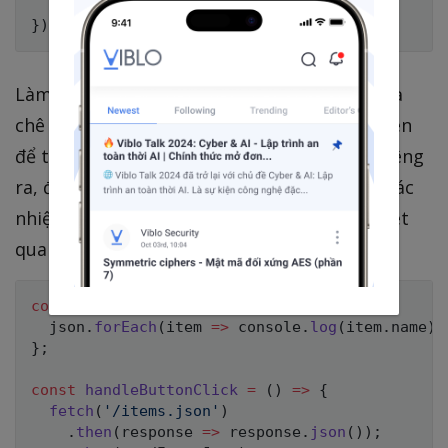
}
)
;
}
)
;
Làm một cú ba arrow lồng nhau nên thiên hạ
chê khó đọc, đọc cái hàm mà tốn não quá, nên
để tường minh tốt nhất nên tách các hàm riêng
ra, đặt tên biến cho từng hàm mô tả chính xác
nhiệm vụ mỗi hàm thì có thể bạn nên xem xét
qua như này
const
readItemsJson
=
json
=>
{
  json
.
forEach
(
item
=>
 console
.
log
(
item
.
name
)
)
}
;
const
handleButtonClick
=
(
)
=>
{
fetch
(
'/items.json'
)
.
then
(
response
=>
 response
.
json
(
)
)
;