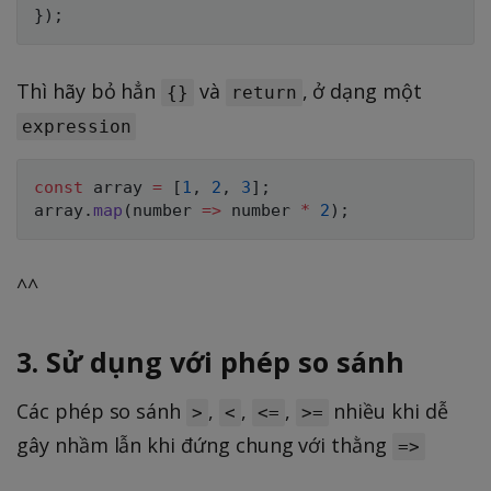
}
)
;
Thì hãy bỏ hẳn
và
, ở dạng một
{}
return
expression
const
 array 
=
[
1
,
2
,
3
]
;
array
.
map
(
number
=>
 number 
*
2
)
;
^^
3. Sử dụng với phép so sánh
Các phép so sánh
,
,
,
nhiều khi dễ
>
<
<=
>=
gây nhầm lẫn khi đứng chung với thằng
=>