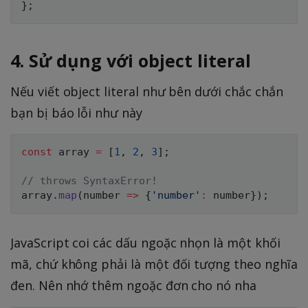
}
;
4. Sử dụng với object literal
Nếu viết object literal như bên dưới chắc chắn
bạn bị báo lỗi như này
const
 array 
=
[
1
,
2
,
3
]
;
// throws SyntaxError!
array
.
map
(
number
=>
{
'number'
:
 number
}
)
;
JavaScript coi các dấu ngoặc nhọn là một khối
mã, chứ không phải là một đối tượng theo nghĩa
đen. Nên nhớ thêm ngoặc đơn cho nó nha