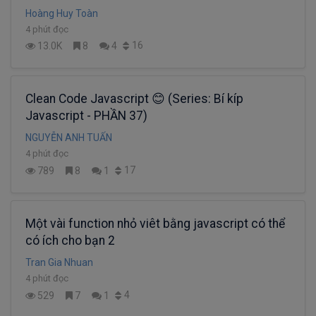
Hoàng Huy Toàn
4 phút đọc
16
13.0K
8
4
Clean Code Javascript 😊 (Series: Bí kíp
Javascript - PHẦN 37)
NGUYỄN ANH TUẤN
4 phút đọc
17
789
8
1
Một vài function nhỏ viêt bằng javascript có thể
có ích cho bạn 2
Tran Gia Nhuan
4 phút đọc
4
529
7
1