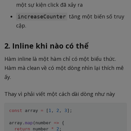
một sự kiện click đã xảy ra
tăng một biến số truy
increaseCounter
cập.
2. Inline khi nào có thể
Hàm inline là một hàm chỉ có một biểu thức.
Hàm mà clean về có một dòng nhìn lại thích mê
ấy.
Thay vì phải viết một cách dài dòng như này
const
 array 
=
[
1
,
2
,
3
]
;
array
.
map
(
number
=>
{
return
 number 
*
2
;