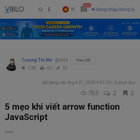
new
VI
Đăng nhập/Đăng ký
Truong Thi Nhi
@nhitt
Theo dõi
1.2K
62
35
Đã đăng vào thg 4 21, 2020 4:01 CH
5 phút đọc
763
2
3
5 mẹo khi viết arrow function
JavaScript