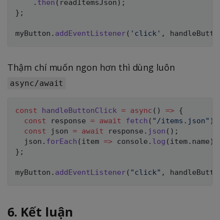
.
then
(
readItemsJson
)
;
}
;
myButton
.
addEventListener
(
'click'
,
 handleButto
Thậm chí muốn ngon hơn thì dùng luôn
async/await
const
handleButtonClick
=
async
(
)
=>
{
const
 response 
=
await
fetch
(
"/items.json"
)
;
const
 json 
=
await
 response
.
json
(
)
;
  json
.
forEach
(
item
=>
 console
.
log
(
item
.
name
)
)
}
;
myButton
.
addEventListener
(
"click"
,
 handleButto
6. Kết luận