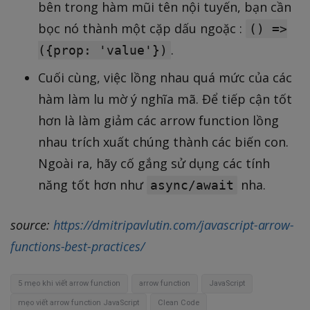
bên trong hàm mũi tên nội tuyến, bạn cần
bọc nó thành một cặp dấu ngoặc :
() =>
.
({prop: 'value'})
Cuối cùng, việc lồng nhau quá mức của các
hàm làm lu mờ ý nghĩa mã. Để tiếp cận tốt
hơn là làm giảm các arrow function lồng
nhau trích xuất chúng thành các biến con.
Ngoài ra, hãy cố gắng sử dụng các tính
năng tốt hơn như
nha.
async/await
source:
https://dmitripavlutin.com/javascript-arrow-
functions-best-practices/
5 mẹo khi viết arrow function
arrow function
JavaScript
mẹo viết arrow function JavaScript
Clean Code