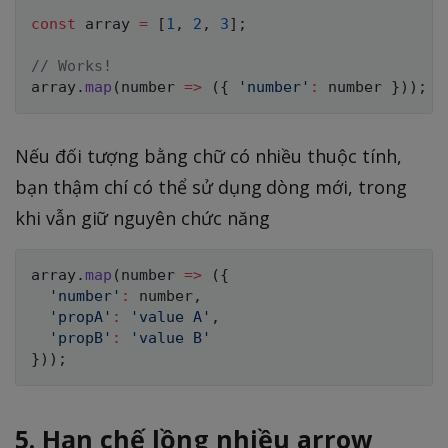
const
 array 
=
[
1
,
2
,
3
]
;
// Works!
array
.
map
(
number
=>
(
{
'number'
:
 number 
}
)
)
;
Nếu đối tượng bằng chữ có nhiều thuộc tính,
bạn thậm chí có thể sử dụng dòng mới, trong
khi vẫn giữ nguyên chức năng
array
.
map
(
number
=>
(
{
'number'
:
 number
,
'propA'
:
'value A'
,
'propB'
:
'value B'
}
)
)
;
5. Hạn chế lồng nhiều arrow