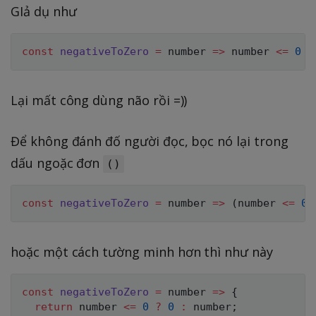
GIả dụ như
const
negativeToZero
=
number
=>
 number 
<=
0
?
Lại mất công dùng não rồi =))
Để không đánh đố người đọc, bọc nó lại trong
dấu ngoặc đơn
()
const
negativeToZero
=
number
=>
(
number 
<=
0
hoặc một cách tường minh hơn thì như này
const
negativeToZero
=
number
=>
{
return
 number 
<=
0
?
0
:
 number
;