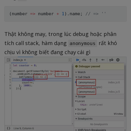
(
number
=>
 number 
+
1
)
.
name
;
// => ''
Thật không may, trong lúc debug hoặc phân
tích call stack, hàm dạng
rất khó
anonymous
chịu vì không biết đang chạy cái gì