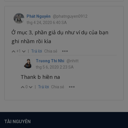
Phát Nguyễn
@phatnguyen0912
thg 4 24, 2020 6:40 SA
Ở mục 3, phần giả dụ như ví dụ của bạn
ghi nhầm rồi kìa
+1
|
Trả lời
Chia sẻ
Truong Thi Nhi
@nhitt
thg 5 6, 2020 2:23 SA
Thank b hiền na
0
|
Trả lời
Chia sẻ
TÀI NGUYÊN