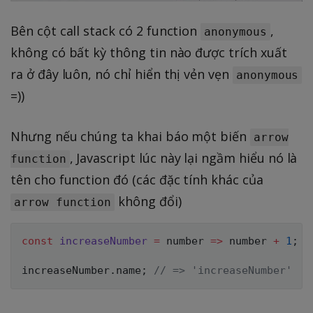
Bên cột call stack có 2 function
,
anonymous
không có bất kỳ thông tin nào được trích xuất
ra ở đây luôn, nó chỉ hiển thị vẻn vẹn
anonymous
=))
Nhưng nếu chúng ta khai báo một biến
arrow
, Javascript lúc này lại ngầm hiểu nó là
function
tên cho function đó (các đặc tính khác của
không đổi)
arrow function
const
increaseNumber
=
number
=>
 number 
+
1
;
increaseNumber
.
name
;
// => 'increaseNumber'