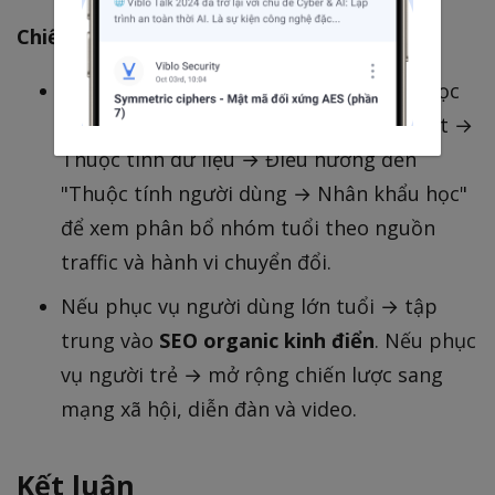
Chiến thuật áp dụng ngay:
Dùng
GA4
để xem phân bổ nhân khẩu học
thực của bạn: bật "Signals" trong Cài đặt →
Thuộc tính dữ liệu → Điều hướng đến
"Thuộc tính người dùng → Nhân khẩu học"
để xem phân bổ nhóm tuổi theo nguồn
traffic và hành vi chuyển đổi.
Nếu phục vụ người dùng lớn tuổi → tập
trung vào
SEO organic kinh điển
. Nếu phục
vụ người trẻ → mở rộng chiến lược sang
mạng xã hội, diễn đàn và video.
Kết luận