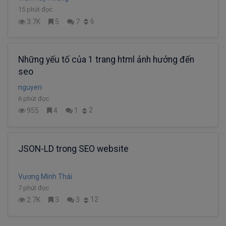
15 phút đọc
6
3.7K
5
7
Những yếu tố của 1 trang html ảnh hưởng đến
seo
nguyen
6 phút đọc
2
955
4
1
JSON-LD trong SEO website
Vương Minh Thái
7 phút đọc
12
2.7K
3
3