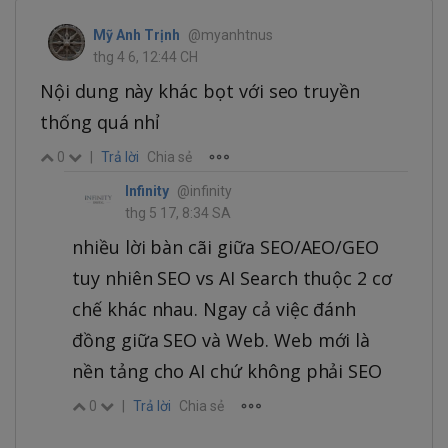
Mỹ Anh Trịnh
@myanhtnus
thg 4 6, 12:44 CH
Nội dung này khác bọt với seo truyền
thống quá nhỉ
0
|
Trả lời
Chia sẻ
Infinity
@infinity
thg 5 17, 8:34 SA
nhiều lời bàn cãi giữa SEO/AEO/GEO
tuy nhiên SEO vs AI Search thuộc 2 cơ
chế khác nhau. Ngay cả việc đánh
đồng giữa SEO và Web. Web mới là
nền tảng cho AI chứ không phải SEO
0
|
Trả lời
Chia sẻ