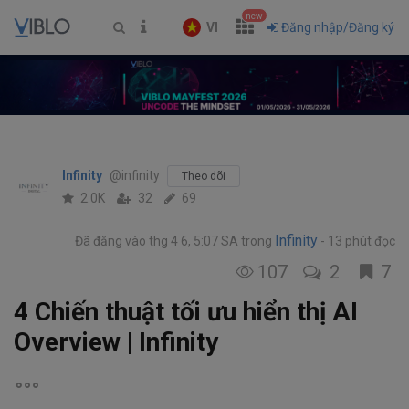
new
VI
Đăng nhập/Đăng ký
Infinity
@infinity
Theo dõi
2.0K
32
69
Infinity
Đã đăng vào thg 4 6, 5:07 SA
trong
13 phút đọc
107
2
7
4 Chiến thuật tối ưu hiển thị AI
Overview | Infinity