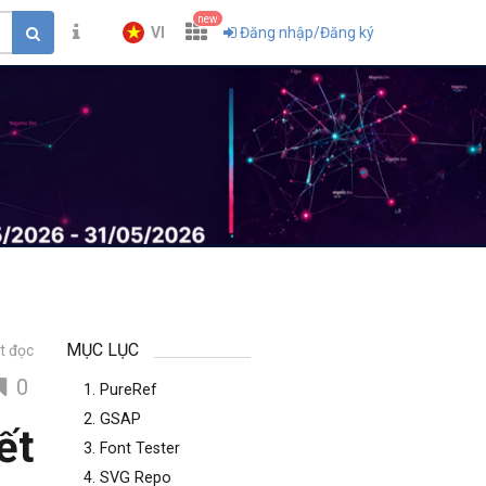
new
VI
Đăng nhập/Đăng ký
MỤC LỤC
t đọc
0
1. PureRef
2. GSAP
ết
3. Font Tester
4. SVG Repo