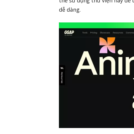
thể sử dụng thư viện này để 
dễ dàng.