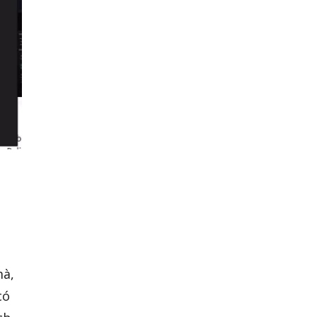
mà,
có