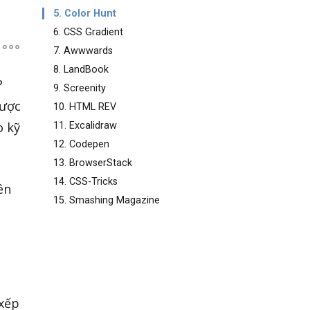
5. Color Hunt
6. CSS Gradient
7. Awwwards
8. LandBook
?
9. Screenity
được
10. HTML REV
o kỹ
11. Excalidraw
12. Codepen
13. BrowserStack
14. CSS-Tricks
ên
15. Smashing Magazine
 xếp