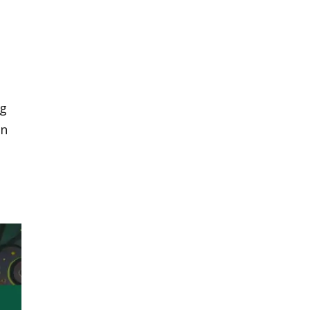
ng
ên