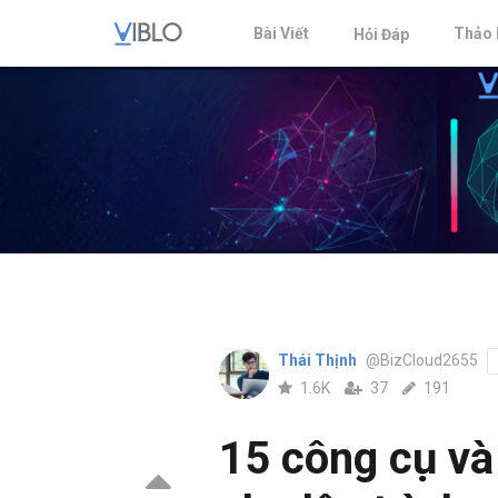
Bài Viết
Thảo 
Hỏi Đáp
Thái Thịnh
@BizCloud2655
1.6K
37
191
15 công cụ và