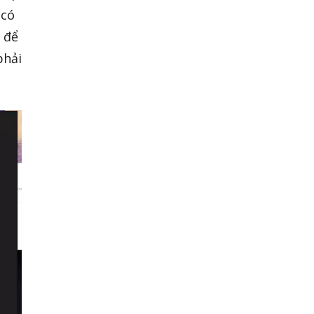
 có
 để
phải