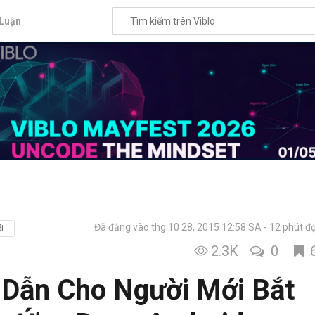
Luận
Đã đăng vào thg 10 28, 2015 12:58 SA
12 phút đ
i
2.3K
0
 Dẫn Cho Người Mới Bắt