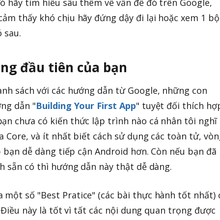
ó hãy tìm hiểu sâu thêm về vấn đề đó trên Google,
cảm thấy khó chịu hãy đứng dậy đi lại hoặc xem 1 bộ
ó sau.
ng đầu tiên của bạn
danh sách với các hướng dẫn từ Google, những con
ớng dẫn "
Building Your First App
" tuyệt đối thích hợ
ạn chưa có kiến thức lập trình nào cá nhân tôi nghĩ
 Core, và ít nhất biết cách sử dụng các toàn tử, vòn
úp bạn dễ dàng tiếp cận Android hơn. Còn nếu bạn đã
nh sẵn có thì hướng dẫn này thật dễ dàng.
một số "Best Pratice" (các bài thực hành tốt nhất) 
. Điều này là tốt vì tất các nội dung quan trọng được