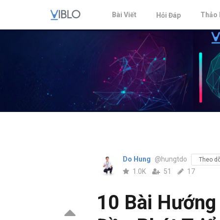
Bài Viết
Thảo 
Hỏi Đáp
Do Hung
@hungtdo
Theo dõ
1.0K
51
17
10 Bài Hướng