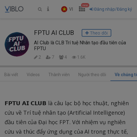
new
VI
Đăng nhập/Đăng ký
FPTU AI CLUB
Theo dõi
AI Club là CLB Trí tuệ Nhân tạo đầu tiên của
FPTU
2
7
4
1.6K
Bài viết
Videos
Thành viên
Người theo dõi
Về chúng t
𝗙𝗣𝗧𝗨 𝗔𝗜 𝗖𝗟𝗨𝗕 là câu lạc bộ học thuật, nghiên
cứu về Trí tuệ nhân tạo (Artificial Intelligence)
đầu tiên của Đại học FPT. Với nhiệm vụ nghiên
cứu và thúc đẩy ứng dụng của AI trong thực tế,