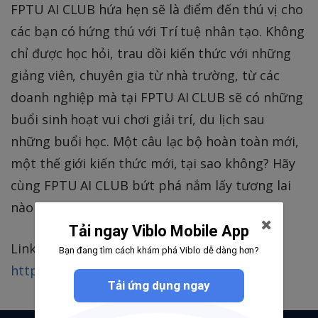
FPTU AI CLUB hứa hẹn sẽ là điểm đến thú vị cho
các bạn có hứng thú với Trí tuệ nhân tạo. Không
chỉ được học hỏi, trau dồi kiến thức với những
giảng viên, chuyên gia từ nhà trường, từ các
doanh nghiệp mà tại FPTU AI CLUB sẽ có những
buổi sinh hoạt vui chơi giải trí, du lịch sau
những buổi học. Một câu lạc bộ hoàn toàn mới,
một thế giới kiến thức mới, tại sao không? Hãy
cùng FPTU AI CLUB bứt phá nắm lấy tương lai
nào các bạn !
Tải ngay Viblo Mobile App
Link Face:
Bạn đang tìm cách khám phá Viblo dễ dàng hơn?
https://www.facebook.com/aiclub.fptu
Tải ứng dụng ngay