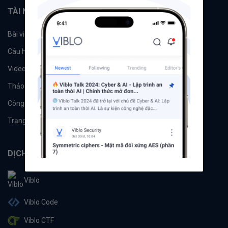
TÀI NGUYÊN
Bài viết
Tổ chức
Câu hỏi
Tags
Videos
Tác giả
Thảo luận
Đề xuất hệ thống
Công cụ
Machine Learning
Trạng thái hệ thống
DỊCH VỤ
Viblo
Viblo Code
Viblo CTF