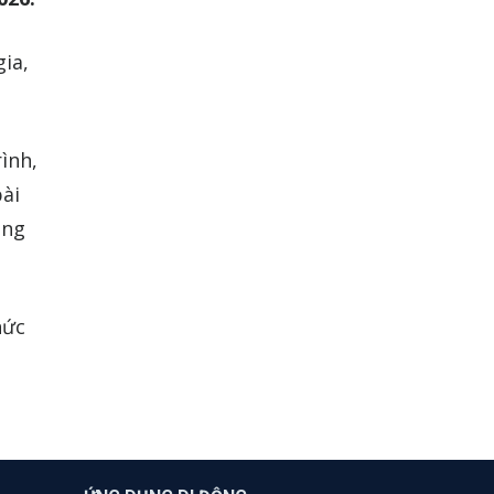
gia,
rình,
bài
ồng
hức