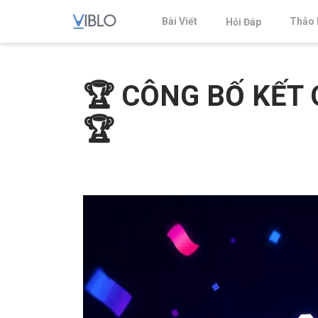
Bài Viết
Thảo 
Hỏi Đáp
🏆 CÔNG BỐ KẾT 
🏆