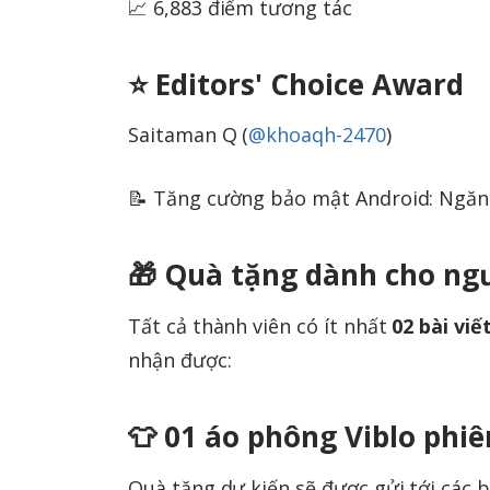
📈 6,883 điểm tương tác
⭐ Editors' Choice Award
Saitaman Q (
@khoaqh-2470
)
📝 Tăng cường bảo mật Android: Ngăn
🎁 Quà tặng dành cho ng
Tất cả thành viên có ít nhất
02 bài viế
nhận được:
👕 01 áo phông Viblo phiê
Quà tặng dự kiến sẽ được gửi tới các