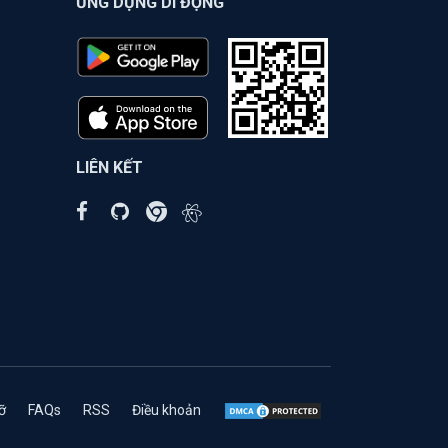
ỨNG DỤNG DI ĐỘNG
LIÊN KẾT
ỡ
FAQs
RSS
Điều khoản