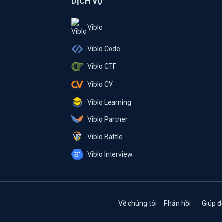
DỊCH VỤ
Viblo
Viblo Code
Viblo CTF
Viblo CV
Viblo Learning
Viblo Partner
Viblo Battle
Viblo Interview
Về chúng tôi
Phản hồi
Giúp đ