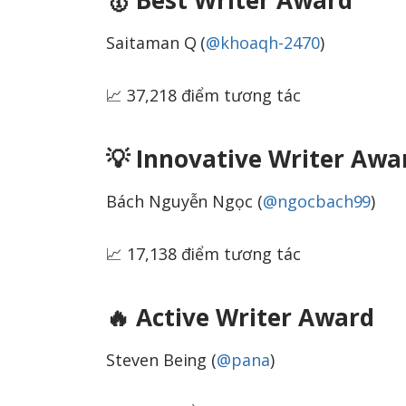
🥇 Best Writer Award
Saitaman Q (
@khoaqh-2470
)
📈 37,218 điểm tương tác
💡 Innovative Writer Awa
Bách Nguyễn Ngọc (
@ngocbach99
)
📈 17,138 điểm tương tác
🔥 Active Writer Award
Steven Being (
@pana
)