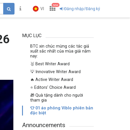
new
VI
Đăng nhập/Đăng ký
26
MỤC LỤC
BTC xin chúc mừng các tác giả
xuất sắc nhất của mùa giải năm
nay:
🥇 Best Writer Award
💡 Innovative Writer Award
🔥 Active Writer Award
⭐ Editors' Choice Award
🎁 Quà tặng dành cho người
tham gia
👕 01 áo phông Viblo phiên bản
đặc biệt
Announcements