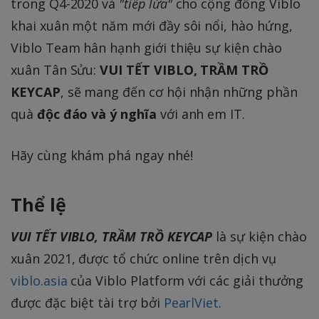
trong Q4-2020 và
"tiếp lửa"
cho cộng đồng Viblo
khai xuân một năm mới đầy sôi nổi, hào hứng,
Viblo Team hân hạnh giới thiệu sự kiện chào
xuân Tân Sửu:
VUI TẾT VIBLO, TRẦM TRỒ
KEYCAP
, sẽ mang đến cơ hội nhận những phần
quà
độc đáo và ý nghĩa
với anh em IT.
Hãy cùng khám phá ngay nhé!
Thể lệ
VUI TẾT VIBLO, TRẦM TRỒ KEYCAP
là sự kiện chào
xuân 2021, được tổ chức online trên dịch vụ
viblo.asia
của Viblo Platform với các giải thưởng
được đặc biệt tài trợ bởi
PearlViet
.