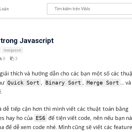
Luận
 trong Javascript
mergesort
0
3
 giải thích và hướng dẫn cho các bạn một số các thu
như
,
,
... v
Quick Sort
Binary Sort
Merge Sort
.
à dễ tiếp cận hơn thì mình viết các thuật toán bằng
es hay ho của
để tiện viết code, nên nếu bạn n
ES6
ua để dễ xem code nhé. Mình cũng sẽ viết các featur