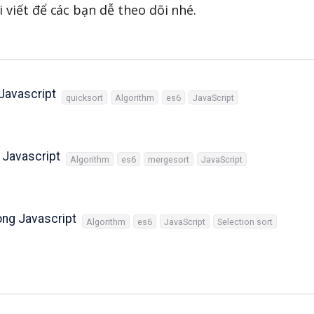
viết để các bạn dễ theo dõi nhé.
 Javascript
quicksort
Algorithm
es6
JavaScript
 Javascript
Algorithm
es6
mergesort
JavaScript
ong Javascript
Algorithm
es6
JavaScript
Selection sort