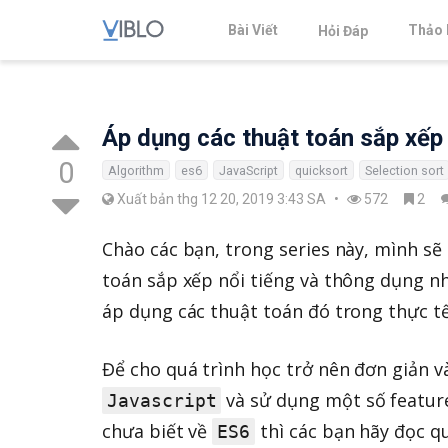
Bài Viết
Thảo 
Hỏi Đáp
Áp dụng các thuật toán sắp xếp
0
Algorithm
es6
JavaScript
quicksort
Selection sort
Xuất bản thg 12 20, 2019 3:43 SA
•
572
2
Chào các bạn, trong series này, mình sẽ
toán sắp xếp nổi tiếng và thông dụng 
áp dụng các thuật toán đó trong thực tế
Để cho quá trình học trở nên đơn giản v
và sử dụng một số featur
Javascript
chưa biết về
thì các bạn hãy đọc q
ES6