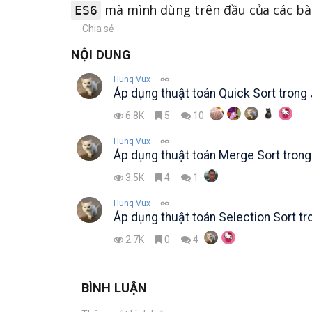
mà mình dùng trên đầu của các bài 
ES6
Chia sẻ
NỘI DUNG
Hunq Vux
Áp dụng thuật toán Quick Sort trong
6.8K
5
10
Hunq Vux
Áp dụng thuật toán Merge Sort trong
3.5K
4
1
Hunq Vux
Áp dụng thuật toán Selection Sort tr
2.7K
0
4
BÌNH LUẬN