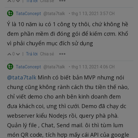
0
|
Trả lời
Chia sẻ
TataConcept
@tata7talk
•
thg 1 13, 2021 3:57 CH
Ý là 10 năm iu có 1 công ty thôi, chứ không hề
đem phần mềm đi đóng gói để kiếm cơm. Khổ
vì phải chuyển mục đích sử dụng
0
|
Trả lời
Chia sẻ
TataConcept
@tata7talk
•
thg 1 13, 2021 4:06 CH
@tata7talk
Mình có biết bản MVP nhưng nói
chung cũng không rành cách thu tiền thế nào,
chỉ viết demo cho anh bên kinh doanh đem
đưa khách coi, ưng thì cưới. Demo đã chạy dc
webserver kiểu Nodejs rồi, query phà phà.
Quản lý file , Chat, Send mail. ôi thì tùm lum
món QR code, tích hợp mấy cái API của google