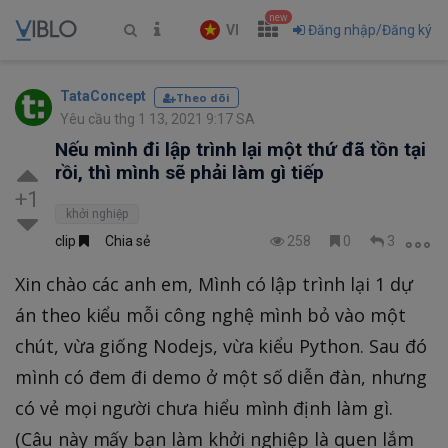
new
VI
Đăng nhập/Đăng ký
TataConcept
Theo dõi
Yêu cầu thg 1 13, 2021 9:17 SA
Nếu mình đi lập trình lại một thứ đã tồn tại
rồi, thì mình sẽ phải làm gì tiếp
+1
khởi nghiệp
clip
Chia sẻ
258
0
3
Xin chào các anh em, Mình có lập trình lại 1 dự
án theo kiểu mỗi công nghệ mình bỏ vào một
chút, vừa giống Nodejs, vừa kiểu Python. Sau đó
mình có đem đi demo ở một số diễn đàn, nhưng
có vẻ mọi người chưa hiểu mình định làm gì.
(Câu này mấy bạn làm khởi nghiệp là quen lắm