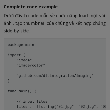
Complete code example
Dưới đây là code mẫu về chức năng load một vài
ảnh , tạo thumbnail của chúng và kết hợp chúng
side-by-side.
package main

import (

    "image"

    "image/color"

    "github.com/disintegration/imaging"

)

func main() {

    // input files

    files := []string{"01.jpg", "02.jpg", "03.j