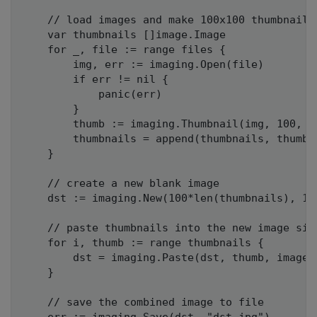
    // load images and make 100x100 thumbnails 
    var thumbnails []image.Image

    for _, file := range files {

        img, err := imaging.Open(file)

        if err != nil {

            panic(err)

        }

        thumb := imaging.Thumbnail(img, 100, 10
        thumbnails = append(thumbnails, thumb)

    }

    // create a new blank image

    dst := imaging.New(100*len(thumbnails), 10
    // paste thumbnails into the new image side
    for i, thumb := range thumbnails {

        dst = imaging.Paste(dst, thumb, image.P
    }

    // save the combined image to file
