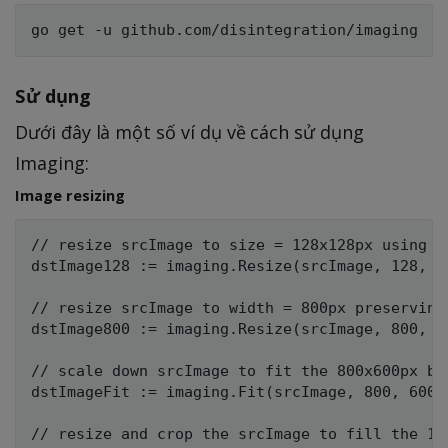
Sử dụng
Dưới đây là một số ví dụ về cách sử dụng
Imaging:
Image resizing
// resize srcImage to size = 128x128px using th
dstImage128 := imaging.Resize(srcImage, 128, 12
// resize srcImage to width = 800px preserving 
dstImage800 := imaging.Resize(srcImage, 800, 0,
// scale down srcImage to fit the 800x600px bou
dstImageFit := imaging.Fit(srcImage, 800, 600, 
// resize and crop the srcImage to fill the 100