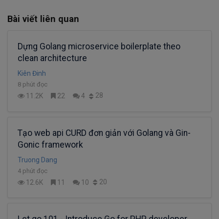
Bài viết liên quan
Dựng Golang microservice boilerplate theo
clean architecture
Kiên Đinh
8 phút đọc
28
11.2K
22
4
Tạo web api CURD đơn giản với Golang và Gin-
Gonic framework
Truong Dang
4 phút đọc
20
12.6K
11
10