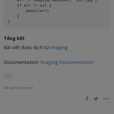
    err := imaging.Save(dst, "dst.jpg")

    if err != nil {

        panic(err)

    }

Tổng kết
Bài viết được dịch từ
Imaging
Documentation:
Imaging Documentation
Go
All rights reserved