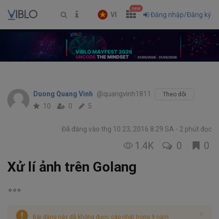
new
VI
Đăng nhập/Đăng ký
Duong Quang Vinh
@quangvinh1811
Theo dõi
10
0
5
Đã đăng vào thg 10 23, 2016 8:29 SA
2 phút đọc
1.4K
0
0
Xử lí ảnh trên Golang
Bài đăng này đã không được cập nhật trong 9 năm