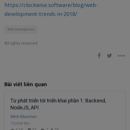
https://clockwise.software/blog/web-
development-trends-in-2018/
Web Development
All rights reserved
Bài viết liên quan
Từ phát triển tới triển khai phần 1: Backend,
NodeJS, API
Minh Monmen
15 phút đọc
24
4.1K
22
7