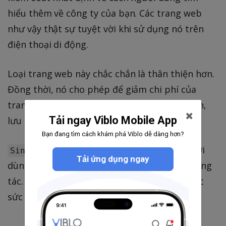
hiểu thêm về công ty của bạn. Các trang web
như vậy thật sự tuyệt vời khi sử dụng nó trên
điện thoại di động.
Loại trang web này chắc chắn là thân thiện hơn.
Đồng thời, nó cho phép để giảm chi phí của
trang web: thiết kế dễ hơn, phát triển dễ hơn,
Tải ngay Viblo Mobile App
lưu trữ ít hơn.
Bạn đang tìm cách khám phá Viblo dễ dàng hơn?
thường gây ấn tượng với người
Single-page
Tải ứng dụng ngay
dùng bằng thiết kế đẹp giúp gia tăng sự tương
tác. Đó là lý do tại sao single-page sẽ có được
sức hút vào năm 2018.