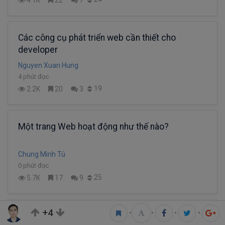
Các công cụ phát triển web cần thiết cho
developer
Nguyen Xuan Hung
4 phút đọc
19
2.2K
20
3
Một trang Web hoạt động như thế nào?
Chung Minh Tú
0 phút đọc
25
5.7K
17
9
+4
•
•
•
•
cẩm nang cho người bắt đầu học lập trình web