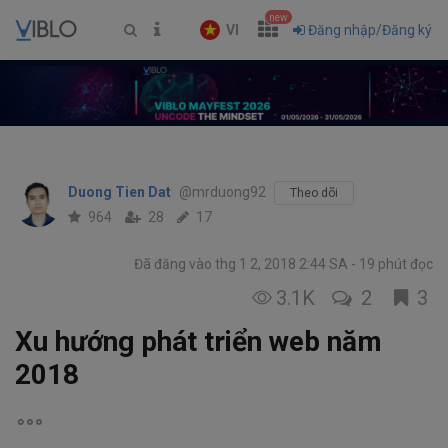
new
VI
Đăng nhập/Đăng ký
Duong Tien Dat
@mrduong92
Theo dõi
964
28
17
Đã đăng vào thg 1 2, 2018 2:44 SA
19 phút đọc
3.1K
2
3
Xu hướng phát triển web năm
2018