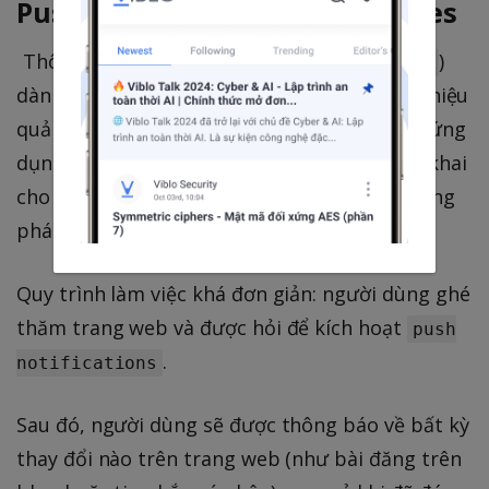
Push notifications cho websites
Thông báo ứng dụng (
)
Push notifications
dành cho thiết bị di động là phương tiện có hiệu
quả cao để kéo người dùng tham gia vào lại ứng
dụng. Và gần đây ý tưởng này đã được triển khai
cho các trang web và đang trở thành xu hướng
phát triển web mới.
Quy trình làm việc khá đơn giản: người dùng ghé
thăm trang web và được hỏi để kích hoạt
push
.
notifications
Sau đó, người dùng sẽ được thông báo về bất kỳ
thay đổi nào trên trang web (như bài đăng trên