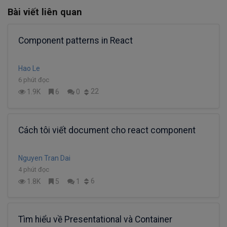
Bài viết liên quan
Component patterns in React
Hao Le
6 phút đọc
22
1.9K
6
0
Cách tôi viết document cho react component
Nguyen Tran Dai
4 phút đọc
6
1.8K
5
1
Tìm hiểu về Presentational và Container