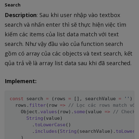
Search
Description
: Sau khi user nhập vào textbox
search và nhấn enter thì sẽ thực hiện việc tìm
kiếm các items của list data match với text
search. Như vậy đầu vào của function search
gồm có array của các objects và text search, kết
qủa trả về là array list data sau khi đã searched.
Implement:
const
 search 
=
(
rows 
=
[
]
,
 searchValue 
=
''
)
=
  rows
.
filter
(
row
=>
// Lọc các rows match với
    Object
.
values
(
row
)
.
some
(
value
=>
// Check 
String
(
value
)
.
toLowerCase
(
)
.
includes
(
String
(
searchValue
)
.
toLowerC
)