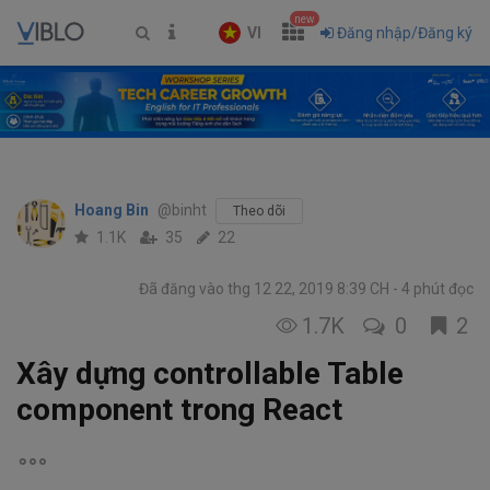
new
VI
Đăng nhập/Đăng ký
Hoang Bin
@binht
Theo dõi
1.1K
35
22
Đã đăng vào thg 12 22, 2019 8:39 CH
4 phút đọc
1.7K
0
2
Xây dựng controllable Table
component trong React