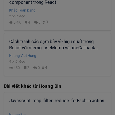
component trong React
Khắc Toàn Đặng
2 phút đọc
3
5.4K
4
0
Cách tránh các cạm bẫy về hiệu suất trong
React với memo, useMemo và useCallback
(Phần 1)
Hoang Viet Hung
9 phút đọc
4
450
2
0
Bài viết khác từ Hoang Bin
Javascript .map .filter .reduce .forEach in action
Hoang Bin