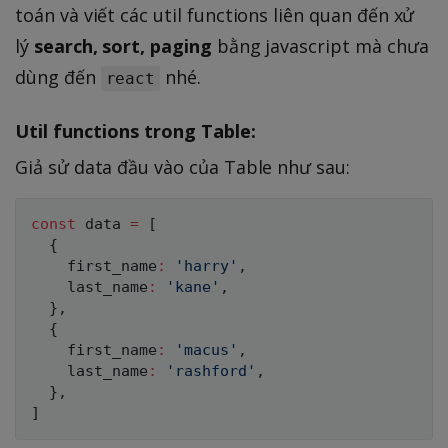
toán và viết các util functions liên quan đến xử
lý
search, sort, paging
bằng javascript mà chưa
dùng đến
nhé.
react
Util functions trong Table:
Giả sử data đầu vào của Table như sau:
const
 data 
=
[
{
    first_name
:
'harry'
,
    last_name
:
'kane'
,
}
,
{
    first_name
:
'macus'
,
    last_name
:
'rashford'
,
}
,
]