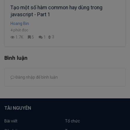
Tạo một số hàm common hay dùng trong
javascript - Part 1
Hoang Bin
4 phút đọc
3
1.7K
5
1
Bình luận
Đăng nhập để bình luận
TÀI NGUYÊN
Bài viết
Tổ chức