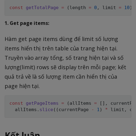
const
getTotalPage
=
(
length 
=
0
,
 limit 
=
10
)
1. Get page items:
Hàm get page items dùng để limit số lượng
items hiển thị trên table của trang hiện tại.
Truyền vào array tổng, số trang hiện tại và số
lượng(limit) rows sẽ display trên mỗi page; kết
quả trả về là số lượng item cần hiển thị của
page hiện tại.
const
getPageItems
=
(
allItems 
=
[
]
,
 currentPa
  allItems
.
slice
(
(
currentPage 
-
1
)
*
 limit
,
 cu
Kết luận