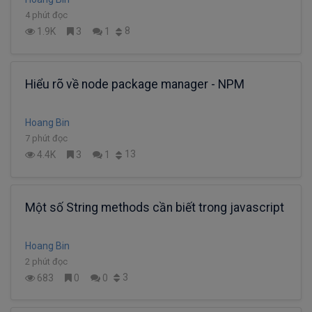
4 phút đọc
8
1.9K
3
1
Hiểu rõ về node package manager - NPM
Hoang Bin
7 phút đọc
13
4.4K
3
1
Một số String methods cần biết trong javascript
Hoang Bin
2 phút đọc
3
683
0
0