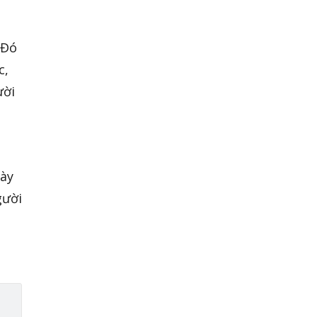
 Đó
c,
ười
này
gười