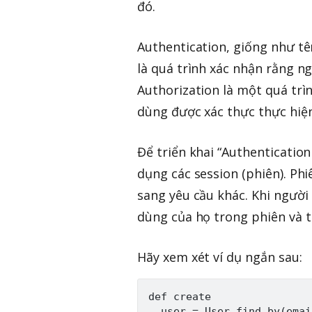
đó.
Authentication, giống như tê
là quá trình xác nhận rằng n
Authorization là một quá trì
dùng được xác thực thực hiệ
Để triển khai “Authentication
dụng các session (phiên). Phi
sang yêu cầu khác. Khi người
dùng của họ trong phiên và t
Hãy xem xét ví dụ ngắn sau:
def create

  user = User.find_by(emai