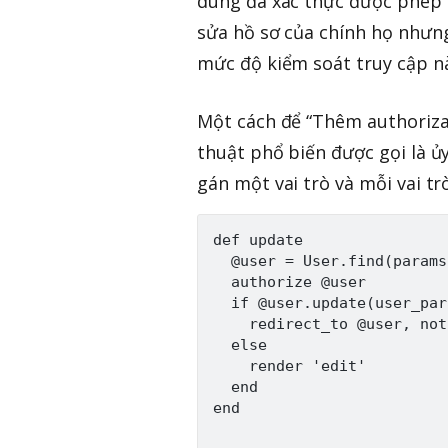
dùng đã xác thực được phép t
sửa hồ sơ của chính họ nhưn
mức độ kiểm soát truy cập n
Một cách để “Thêm authoriza
thuật phổ biến được gọi là ủ
gán một vai trò và mỗi vai tr
def update

  @user = User.find(params
  authorize @user

  if @user.update(user_par
    redirect_to @user, not
  else

    render 'edit'

  end

end
