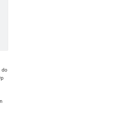
c do
ớp
n