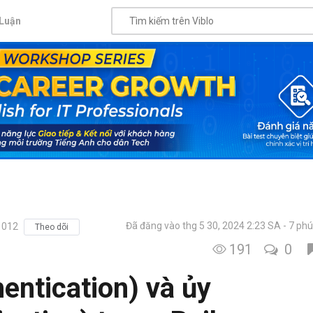
Luận
Đã đăng vào thg 5 30, 2024 2:23 SA
7 phú
1012
Theo dõi
191
0
entication) và ủy