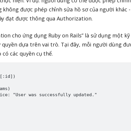
hực hiện. Ví dụ: người dùng có thể được phép chỉnh
g không được phép chỉnh sửa hồ sơ của người khác -
ày đạt được thông qua Authorization.
tion cho ứng dụng Ruby on Rails” là sử dụng một kỹ
y quyền dựa trên vai trò. Tại đây, mỗi người dùng đư
ò có các quyền cụ thể.
[:id])

ams)

ice: "User was successfully updated."
