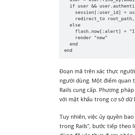
  if user && user.authenti
    session[:user_id] = us
    redirect_to root_path,
  else

    flash.now[:alert] = "I
    render "new"

  end

Đoạn mã trên xác thực người
người dùng. Một điểm quan t
Rails cung cấp. Phương pháp
với mật khẩu trong cơ sở dữ 
Tuy nhiên, việc ủy quyền bao
trong Rails”, bước tiếp theo