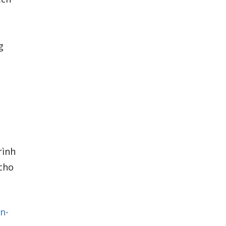
á
g
rình
 cho
n-