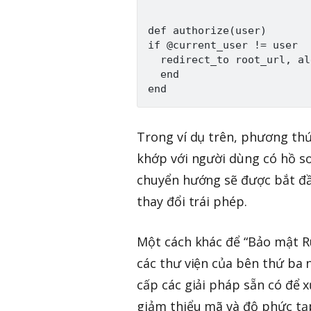
def authorize(user)

if @current_user != user

  redirect_to root_url, al
  end

Trong ví dụ trên, phương thứ
khớp với người dùng có hồ s
chuyển hướng sẽ được bắt đầ
thay đổi trái phép.
Một cách khác để “Bảo mật Ru
các thư viện của bên thứ ba
cấp các giải pháp sẵn có để x
giảm thiểu mã và độ phức tạ