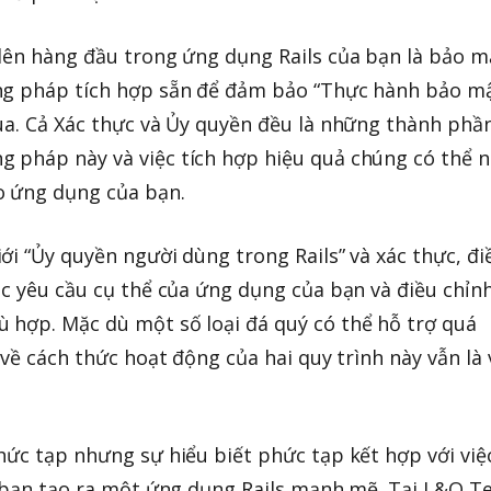
lên hàng đầu trong ứng dụng Rails của bạn là bảo m
ng pháp tích hợp sẵn để đảm bảo “Thực hành bảo m
ua. Cả Xác thực và Ủy quyền đều là những thành phầ
 pháp này và việc tích hợp hiệu quả chúng có thể 
o ứng dụng của bạn.
ới “Ủy quyền người dùng trong Rails” và xác thực, đi
ác yêu cầu cụ thể của ứng dụng của bạn và điều chỉn
 hợp. Mặc dù một số loại đá quý có thể hỗ trợ quá
 về cách thức hoạt động của hai quy trình này vẫn là 
hức tạp nhưng sự hiểu biết phức tạp kết hợp với việ
ợ bạn tạo ra một ứng dụng Rails mạnh mẽ. Tại L&O T