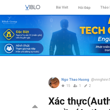
Bài Viết
Thảo 
Hỏi Đáp
Ngo Thao Huong
@vnnghinn
15
1
2
Xác thực(Auth