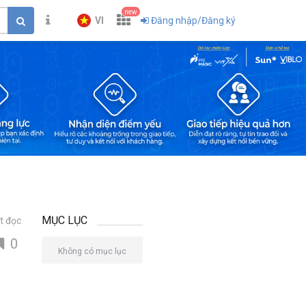
new
VI
Đăng nhập/Đăng ký
MỤC LỤC
t đọc
0
Không có mục lục