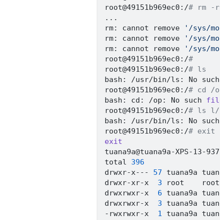
root@49151b969ec0:/
# rm -r
..
.

rm: cannot remove 
'/sys/mo
rm: cannot remove 
'/sys/mo
rm: cannot remove 
'/sys/mo
root@49151b969ec0:/
# 
root@49151b969ec0:/
# ls
bash: /usr/bin/ls: No such
root@49151b969ec0:/
# cd /o
bash: cd: /op: No such 
fil
root@49151b969ec0:/
# ls l/
bash: /usr/bin/ls: No such
root@49151b969ec0:/
# exit
exit
tuana9a@tuana9a-XPS-13-937
total 
396
drwxr-x--- 
57
 tuana9a tuan
drwxr-xr-x  
3
 root    root
drwxrwxr-x  
6
 tuana9a tuan
drwxrwxr-x  
3
 tuana9a tuan
-rwxrwxr-x  
1
 tuana9a tuan