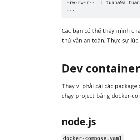
-rw-rw-r--  
1
 tuana9a tuan
..
Các bạn có thể thấy mình chạ
thứ vẫn an toàn. Thực sự lúc 
Dev container
Thay vì phải cài các package
chạy project bằng docker-co
node.js
docker-compose.yaml