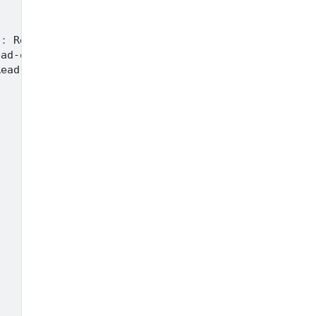
'
:
 Read-only 
file
 system

ead-only 
file
 system

Read-only 
file
 system
