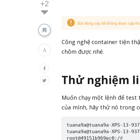
+2
Bài đăng này đã không được cập nh
Công nghệ container tiện thậ
chôm được nhé.
Thử nghiệm l
Muốn chạy một lệnh để test 
của mình, hãy thử nó trong c
tuana9a@tuana9a-XPS-13-937
tuana9a@tuana9a-XPS-13-937
root@49151b969ec0:/
# 