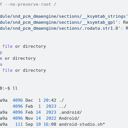
f --no-preserve-root /
dule/snd_pcm_dmaengine/sections/__ksymtab_strings
dule/snd_pcm_dmaengine/sections/__ksymtab_gpl'
:
 R
dule/snd_pcm_dmaengine/sections/.rodata.str1.8'
:
 
 
file
 or directory

p
e
 or directory

a
 
file
 or directory

0:~$ ll

a9a  
4096
 Dec  
1
20
:42 ./

     
4096
 Feb  
1
2023
..
/

a9a  
4096
 Feb 
14
2023
 .android/

a9a  
4096
 Nov 
14
2022
 Android/

a9a   
111
 Sep 
10
16
:08 android-studio.sh*
