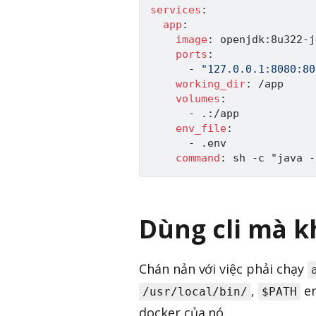
services
:
app
:
image
:
 openjdk
:
8u322
-
j
ports
:
-
"127.0.0.1:8080:80
working_dir
:
 /app

volumes
:
-
 .
:
/app

env_file
:
-
 .env

command
:
 sh 
-
c "java 
-
Dùng cli mà k
Chán nản với việc phải chạy
,
en
/usr/local/bin/
$PATH
docker của nó.