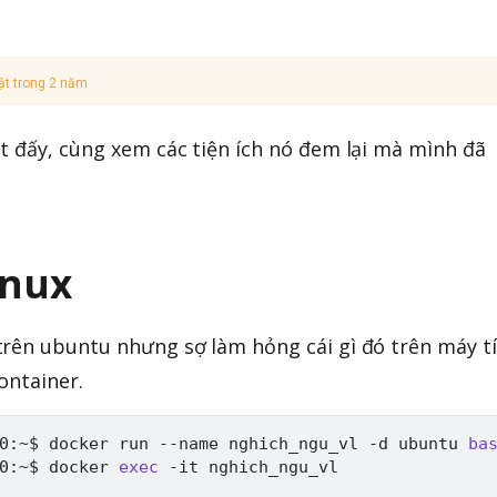
ật trong 2 năm
t đấy, cùng xem các tiện ích nó đem lại mà mình đã
inux
trên ubuntu nhưng sợ làm hỏng cái gì đó trên máy t
ontainer.
0:~$ docker run --name nghich_ngu_vl -d ubuntu 
ba
0:~$ docker 
exec
 -it nghich_ngu_vl
