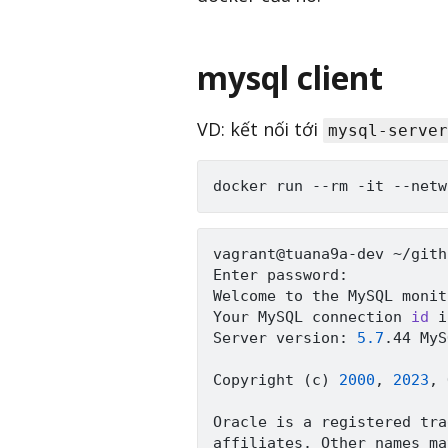
mysql client
VD: kết nối tới
mysql-server
docker run --rm -it --netw
vagrant@tuana9a-dev ~/gith
Enter password: 

Welcome to the MySQL monit
Your MySQL connection 
id
 i
Server version: 
5.7
.44 MyS
Copyright 
(
c
)
2000
, 
2023
, 
Oracle is a registered tra
affiliates. Other names ma