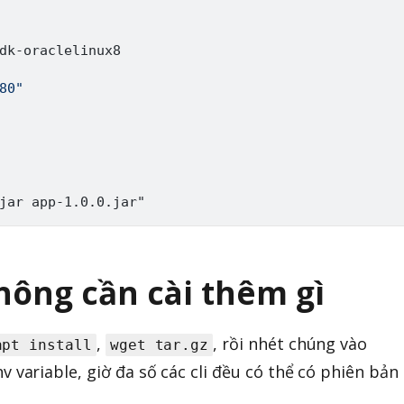
dk
-
oraclelinux8

80"
jar app
-
hông cần cài thêm gì
,
, rồi nhét chúng vào
apt install
wget tar.gz
v variable, giờ đa số các cli đều có thể có phiên bản