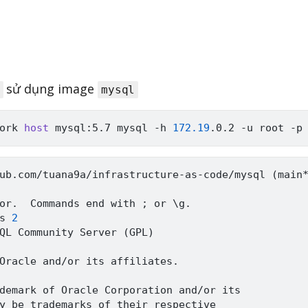
sử dụng image
mysql
ork 
host
 mysql:5.7 mysql -h 
172.19
ub.com/tuana9a/infrastructure-as-code/mysql 
(
main
or.  Commands end with 
;
 or 
\
g.

s 
2
QL Community Server 
(
GPL
)
Oracle and/or its affiliates.

demark of Oracle Corporation and/or its

y be trademarks of their respective
