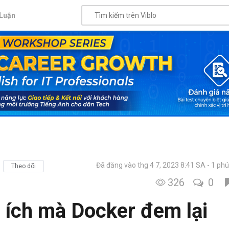
Luận
Đã đăng vào thg 4 7, 2023 8:41 SA
1 phú
Theo dõi
326
0
n ích mà Docker đem lại