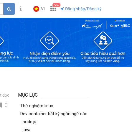
new
VI
Đăng nhập/Đăng ký
MỤC LỤC
t đọc
0
Thử nghiệm linux
Dev container bất kỳ ngôn ngữ nào
node.js
java