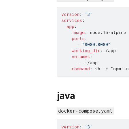
version
:
'3'
services
:
app
:
image
:
 node
:
16
-
alpine

ports
:
-
"8080:8080"
working_dir
:
 /app

volumes
:
-
 .
:
/app

command
:
 sh 
-
c "npm in
java
docker-compose.yaml
version
:
'3'