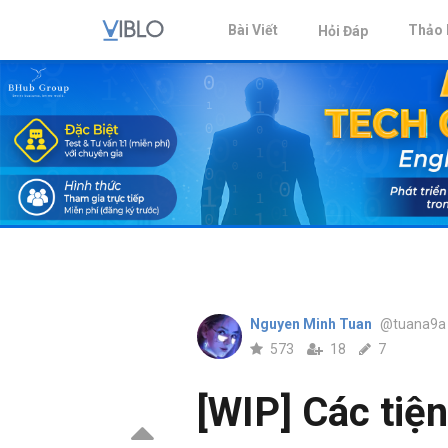
Bài Viết
Thảo 
Hỏi Đáp
Nguyen Minh Tuan
@tuana9a
573
18
7
[WIP] Các tiệ