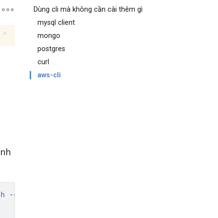
Dùng cli mà không cần cài thêm gì
mysql client
mongo
postgres
curl
aws-cli
ính
sh
 -c 
"shuf -i 1-10000 -n 1 -o /data.txt && tail -