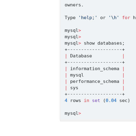
owners.

Type 
'help;'
 or 
'\h'
for
 h
mysql
>
mysql
>
mysql
>
 show databases
;
|
 Database           
|
|
 information_schema 
|
|
 mysql              
|
|
 performance_schema 
|
|
 sys                
|
4
 rows 
in
set
(
0.04
 sec
)
mysql
>