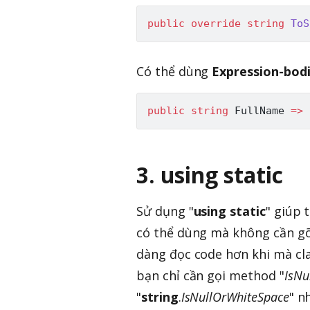
public
override
string
ToS
Có thể dùng
Expression-bod
public
string
 FullName 
=>
3. using static
Sử dụng "
using static
" giúp 
có thể dùng mà không cần gõ 
dàng đọc code hơn khi mà cla
bạn chỉ cần gọi method "
IsNu
"
string
.
IsNullOrWhiteSpace
" n