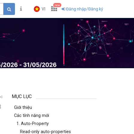
new
VI
Đăng nhập/Đăng ký
MỤC LỤC
ọc
3
Giới thiệu
Các tính năng mới
1. Auto-Property
Read-only auto-properties