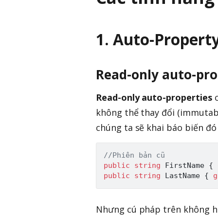
1. Auto-Propert
Read-only auto-pro
Read-only auto-properties
c
không thể thay đổi (immutabl
chúng ta sẽ khai báo biến đ
//Phiên bản cũ
public
string
 FirstName 
{
public
string
 LastName 
{
g
Nhưng cú pháp trên không ho