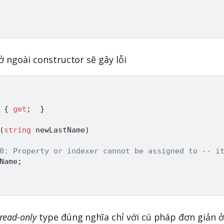
 ở ngoài constructor sẽ gây lỗi
 
{
get
;
}
(
string
 newLastName
)
0: Property or indexer cannot be assigned to -- i
Name
;
read-only
type đúng nghĩa chỉ với cú pháp đơn giản ở