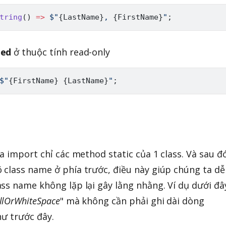
tring
(
)
=>
$"
{
LastName
}
, 
{
FirstName
}
"
;
ied
ở thuộc tính read-only
$"
{
FirstName
}
{
LastName
}
"
;
ta import chỉ các method static của 1 class. Và sau đ
class name ở phía trước, điều này giúp chúng ta dễ
ss name không lặp lại gây lằng nhằng. Ví dụ dưới đâ
llOrWhiteSpace
" mà không cần phải ghi dài dòng
hư trước đây.