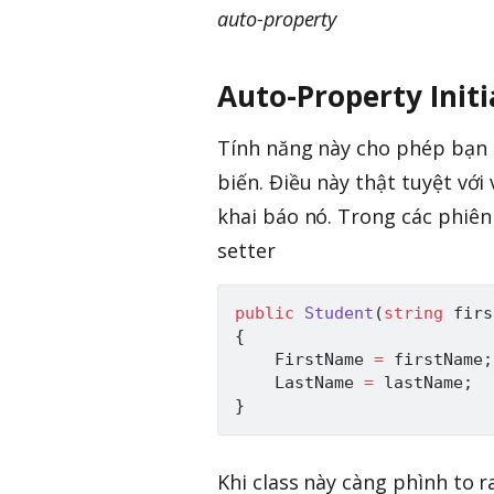
auto-property
Auto-Property Initi
Tính năng này cho phép bạn k
biến. Điều này thật tuyệt với
khai báo nó. Trong các phiên 
setter
public
Student
(
string
 firs
{
    FirstName 
=
 firstName
;
    LastName 
=
 lastName
;
}
Khi class này càng phình to 