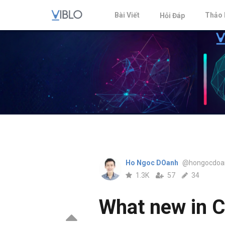
Bài Viết
Thảo 
Hỏi Đáp
Ho Ngoc DOanh
@hongocdoa
1.3K
57
34
What new in C