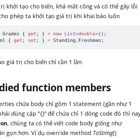
 trị khởi tạo cho biến, khá mất công và có thể gây lỗi
ho phép ta khởi tạo giá trị khi khai báo luôn
 Grades 
{
get
;
}
=
new
List
<
double
>
(
)
;
ol 
{
get
;
set
;
}
=
 Standing
.
Freshman
;
o giá trị cho biến chỉ cần 1 lần.
odied function members
rties chứa body chỉ gồm 1 statement (gần như 1
phải dùng cặp "{}" để chứa chỉ 1 dòng code đó thì na
ion
, chúng ta có thể viết code body giống như
ắn gọn hơn. Ví dụ override method
ToString
()