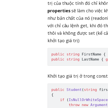
trị của thuộc tính đó chỉ khô
properties
sẽ làm cho việc k
như bản chất của nó (readonl
với chỉ câu lệnh get, khi đó t
thôi và không được set (kể cả
khởi tạo giá trị)
public
string
 FirstName 
{
public
string
 LastName 
{
g
Khởi tạo giá trị ở trong cons
public
Student
(
string
 firs
{
if
(
IsNullOrWhiteSpace
throw
new
Argument