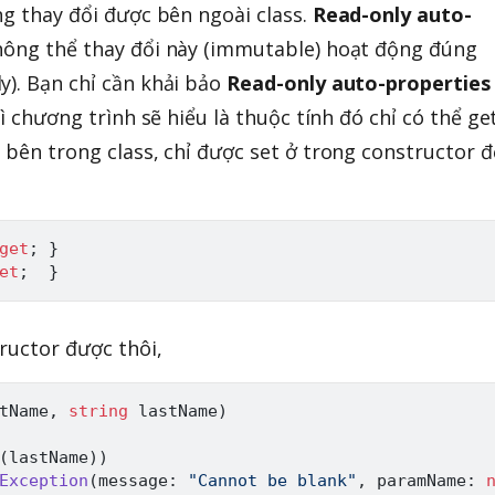
ng thay đổi được bên ngoài class.
Read-only auto-
hông thể thay đổi này (immutable) hoạt động đúng
y). Bạn chỉ cần khải bảo
Read-only auto-properties
hì chương trình sẽ hiểu là thuộc tính đó chỉ có thể ge
 bên trong class, chỉ được set ở trong constructor đ
get
;
}
et
;
}
tructor được thôi,
tName
,
string
 lastName
)
(
lastName
)
)
Exception
(
message
:
"Cannot be blank"
,
paramName
: