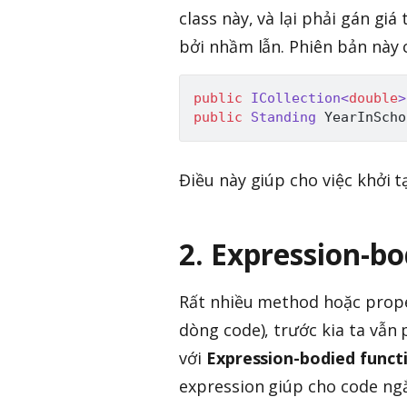
class này, và lại phải gán giá
bởi nhầm lẫn. Phiên bản này c
public
ICollection
<
double
>
public
Standing
 YearInScho
Điều này giúp cho việc khởi tạ
2. Expression-b
Rất nhiều method hoặc prope
dòng code), trước kia ta vẫn 
với
Expression-bodied funct
expression giúp cho code ng