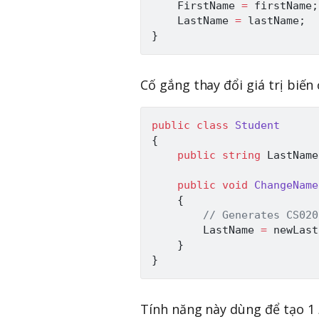
    FirstName 
=
 firstName
;
    LastName 
=
 lastName
;
}
Cố gắng thay đổi giá trị biến
public
class
Student
{
public
string
 LastName
public
void
ChangeName
{
// Generates CS020
        LastName 
=
 newLast
}
}
Tính năng này dùng để tạo 1