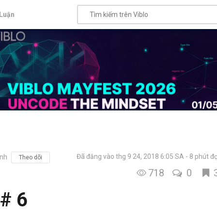
Luận
Đã đăng vào thg 9 24, 2018 6:05 SA
8 phút đ
nh
Theo dõi
718
0
# 6