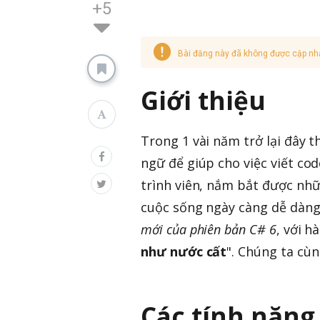
+5
Bài đăng này đã không được cập nh
Giới thiệu
Trong 1 vài năm trở lại đây t
ngữ để giúp cho việc viết co
trình viên, nắm bắt được nh
cuộc sống ngày càng dễ dàng 
mới của phiên bản C# 6
, với h
như nước cất
". Chúng ta cùn
Các tính năng