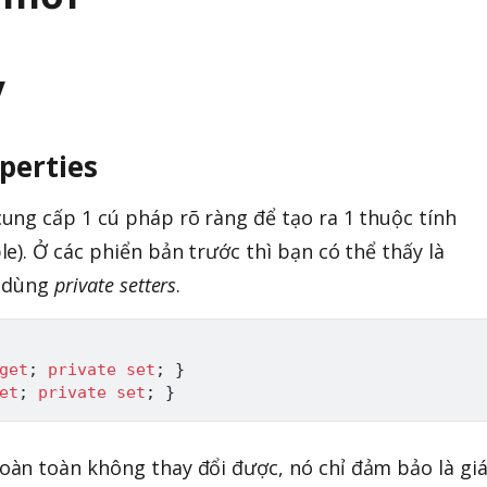
y
perties
ung cấp 1 cú pháp rõ ràng để tạo ra 1 thuộc tính
e). Ở các phiển bản trước thì bạn có thể thấy là
ó dùng
private setters
.
get
;
private
set
;
}
et
;
private
set
;
}
àn toàn không thay đổi được, nó chỉ đảm bảo là gi