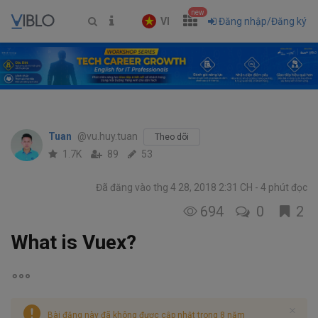
new
VI
Đăng nhập/Đăng ký
Tuan
@vu.huy.tuan
Theo dõi
1.7K
89
53
Đã đăng vào thg 4 28, 2018 2:31 CH
4 phút đọc
694
0
2
What is Vuex?
Bài đăng này đã không được cập nhật trong 8 năm