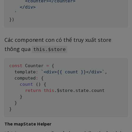
      <counter></counter>

    </div>

`
}
)
Các component con có thể truy xuất store
thông qua
this.$store
const
 Counter 
=
{
  template
:
`
<div>{{ count }}</div>
`
,
  computed
:
{
count
(
)
{
return
this
.
$store
.
state
.
count

}
}
}
The mapState Helper