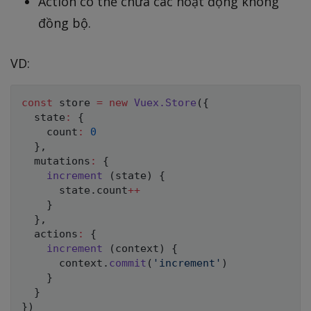
Action có thể chứa các hoạt động không
đồng bộ.
VD:
const
 store 
=
new
Vuex
.
Store
(
{
  state
:
{
    count
:
0
}
,
  mutations
:
{
increment
(
state
)
{
      state
.
count
++
}
}
,
  actions
:
{
increment
(
context
)
{
      context
.
commit
(
'increment'
)
}
}
}
)