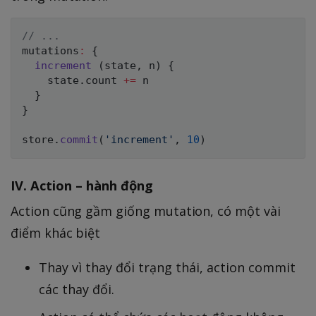
// ...
mutations
:
{
increment
(
state
,
 n
)
{
    state
.
count 
+=
 n

}
}
store
.
commit
(
'increment'
,
10
)
IV. Action – hành động
Action cũng gầm giống mutation, có một vài
điểm khác biệt
Thay vì thay đổi trạng thái, action commit
các thay đổi.