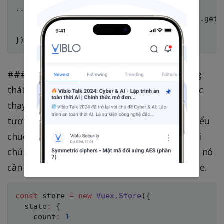
...mapGetters({

  // map `this.doneCount` to `this.$store.gette
  doneCount: 'doneTodosCount'

###III. Mutations – thay đổi trạng thái Trạng
thái không thể thay đổi trực tiếp mà chỉ được
thay đổi thông qua commit, Vuex mutation
tương tự như các events, mỗi mutation có kiểu
chuỗi và một handler. Handler function là nơi
chúng ta thực hiện các thay đổi trạng thái và nó
cần được truyền vào tham số đầu tiên là state.
const
 store 
=
new
Vuex
.
Store
(
{
  state
:
{
    count
:
1