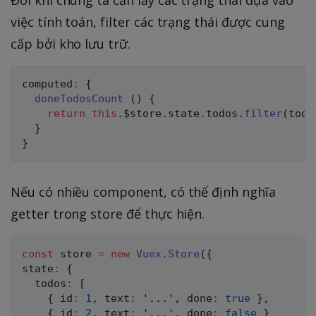
việc tính toán, filter các trạng thái được cung
cấp bởi kho lưu trữ.
computed
:
{
doneTodosCount
(
)
{
return
this
.
$store
.
state
.
todos
.
filter
(
todo
}
}
Nếu có nhiều component, có thể định nghĩa
getter trong store để thực hiện.
const
 store 
=
new
Vuex
.
Store
(
{
state
:
{
  todos
:
[
{
 id
:
1
,
 text
:
'...'
,
 done
:
true
}
,
{
 id
:
2
,
 text
:
'...'
,
 done
:
false
}