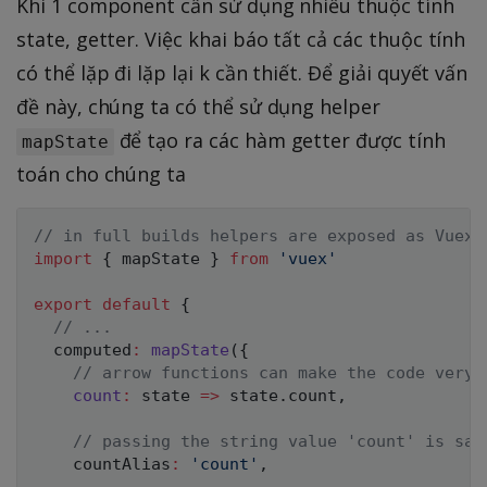
Khi 1 component cần sử dụng nhiều thuộc tính
state, getter. Việc khai báo tất cả các thuộc tính
có thể lặp đi lặp lại k cần thiết. Để giải quyết vấn
đề này, chúng ta có thể sử dụng helper
để tạo ra các hàm getter được tính
mapState
toán cho chúng ta
// in full builds helpers are exposed as Vuex.
import
{
 mapState 
}
from
'vuex'
export
default
{
// ...
  computed
:
mapState
(
{
// arrow functions can make the code very 
count
:
state
=>
 state
.
count
,
// passing the string value 'count' is sam
    countAlias
:
'count'
,