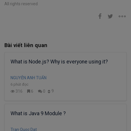
All rights reserved
Bài viết liên quan
What is Node.js? Why is everyone using it?
NGUYỄN ANH TUẤN
6 phút đọc
9
316
6
0
What is Java 9 Module ?
Tran Quoc Dat