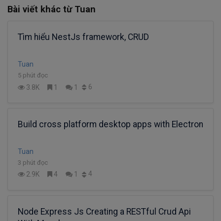
Bài viết khác từ Tuan
Tìm hiểu NestJs framework, CRUD
Tuan
5 phút đọc
6
3.8K
1
1
Build cross platform desktop apps with Electron
Tuan
3 phút đọc
4
2.9K
4
1
Node Express Js Creating a RESTful Crud Api