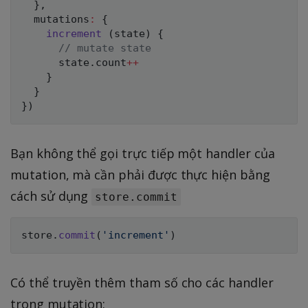
}
,
  mutations
:
{
increment
(
state
)
{
// mutate state
      state
.
count
++
}
}
}
)
Bạn không thể gọi trực tiếp một handler của
mutation, mà cần phải được thực hiện bằng
cách sử dụng
store.commit
store
.
commit
(
'increment'
)
Có thể truyền thêm tham số cho các handler
trong mutation: