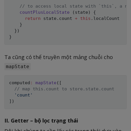
// to access local state with `this`, a no
countPlusLocalState
(
state
)
{
return
 state
.
count 
+
this
.
localCount

}
}
)
}
Ta cũng có thể truyền một mảng chuỗi cho
mapState
computed
:
mapState
(
[
// map this.count to store.state.count
'count'
]
)
II. Getter – bộ lọc trạng thái
Đôi khi chúng ta cần lấy các trạng thái dựa vào