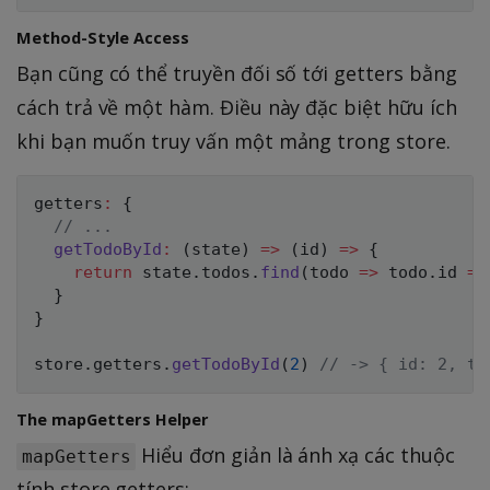
Method-Style Access
Bạn cũng có thể truyền đối số tới getters bằng
cách trả về một hàm. Điều này đặc biệt hữu ích
khi bạn muốn truy vấn một mảng trong store.
getters
:
{
// ...
getTodoById
:
(
state
)
=>
(
id
)
=>
{
return
 state
.
todos
.
find
(
todo
=>
 todo
.
id 
==
}
}
store
.
getters
.
getTodoById
(
2
)
// -> { id: 2, te
The mapGetters Helper
Hiểu đơn giản là ánh xạ các thuộc
mapGetters
tính store getters: