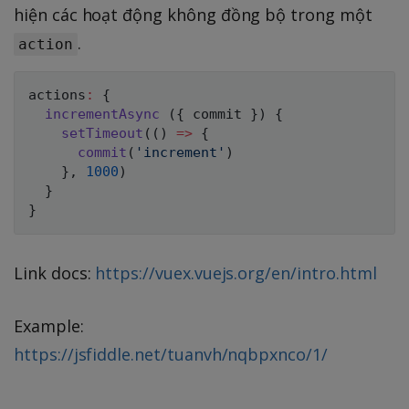
hiện các hoạt động không đồng bộ trong một
.
action
actions
:
{
incrementAsync
(
{
 commit 
}
)
{
setTimeout
(
(
)
=>
{
commit
(
'increment'
)
}
,
1000
)
}
}
Link docs:
https://vuex.vuejs.org/en/intro.html
Example:
https://jsfiddle.net/tuanvh/nqbpxnco/1/