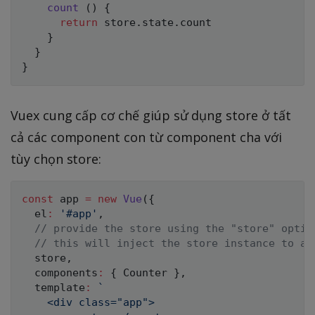
count
(
)
{
return
 store
.
state
.
count

}
}
}
Vuex cung cấp cơ chế giúp sử dụng store ở tất
cả các component con từ component cha với
tùy chọn store:
const
 app 
=
new
Vue
(
{
  el
:
'#app'
,
// provide the store using the "store" optio
// this will inject the store instance to al
  store
,
  components
:
{
 Counter 
}
,
  template
:
`
    <div class="app">
