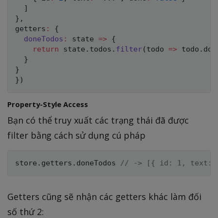
]
}
,
getters
:
{
doneTodos
:
state
=>
{
return
 state
.
todos
.
filter
(
todo
=>
 todo
.
don
}
}
}
)
Property-Style Access
Bạn có thể truy xuất các trạng thái đã được
filter bằng cách sử dụng cú pháp
store
.
getters
.
doneTodos 
// -> [{ id: 1, text: 
Getters cũng sẽ nhận các getters khác làm đối
số thứ 2: