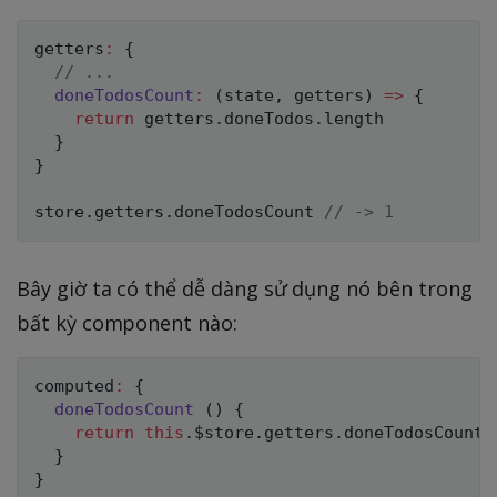
getters
:
{
// ...
doneTodosCount
:
(
state
,
 getters
)
=>
{
return
 getters
.
doneTodos
.
length

}
}
store
.
getters
.
doneTodosCount 
// -> 1
Bây giờ ta có thể dễ dàng sử dụng nó bên trong
bất kỳ component nào:
computed
:
{
doneTodosCount
(
)
{
return
this
.
$store
.
getters
.
doneTodosCount

}
}