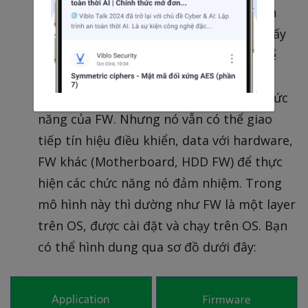
một dự án mình đã từng làm, phát triển
FW cho một con storage. Con storage đấy
dùng skerlet OS, và các ứng dụng có thể
được cài trên OS đấy. FW như một tiến
trình chạy trên OS đấy, thực hiện các chức
năng của FW. Nhưng nó vẫn có thể giao
tiếp tín hiệu điều khiển, data với hardware,
FW khác (Motherboard, HDD FW) để thực
hiện các chức năng nó đảm nhiệm. Trong
mô hình này thì dường như FW là một layer
trên OS, được cài đặt và chạy trên OS. Bạn
có thể hình dung qua sơ đồ dưới đây: