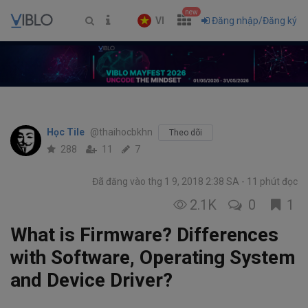
new
VI
Đăng nhập/Đăng ký
Học Tile
@thaihocbkhn
Theo dõi
288
11
7
Đã đăng vào thg 1 9, 2018 2:38 SA
11 phút đọc
2.1K
0
1
What is Firmware? Differences
with Software, Operating System
and Device Driver?