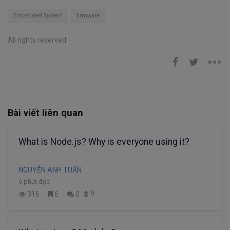
Embedded System
firmware
All rights reserved
Bài viết liên quan
What is Node.js? Why is everyone using it?
NGUYỄN ANH TUẤN
6 phút đọc
9
316
6
0