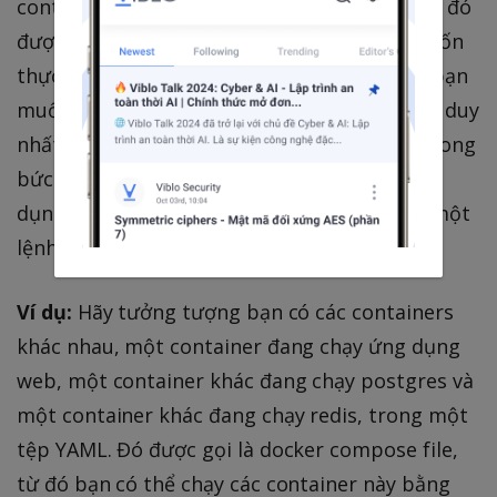
container khác nhau và tất cả các containers đó
được liên kết với nhau. Vì vậy, bạn không muốn
thực thi từng container đó một. Tuy nhiên, bạn
muốn chạy các containers đó bằng một lệnh duy
nhất. Đó là nơi Docker Compose xuất hiện trong
bức tranh. Với nó, bạn có thể chạy nhiều ứng
dụng trong các containers khác nhau bằng một
lệnh duy nhất. Ví dụ:
docker-compose up
Ví dụ:
Hãy tưởng tượng bạn có các containers
khác nhau, một container đang chạy ứng dụng
web, một container khác đang chạy postgres và
một container khác đang chạy redis, trong một
tệp YAML. Đó được gọi là docker compose file,
từ đó bạn có thể chạy các container này bằng