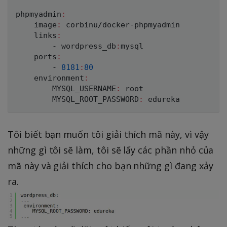
phpmyadmin
:
    image
:
 corbinu/docker-phpmyadmin

    links
:
        - wordpress_db
:
mysql

    ports
:
        - 
8181
:
80
    environment
:
        MYSQL_USERNAME
:
 root

        MYSQL_ROOT_PASSWORD
:
Tôi biết bạn muốn tôi giải thích mã này, vì vậy
những gì tôi sẽ làm, tôi sẽ lấy các phần nhỏ của
mã này và giải thích cho bạn những gì đang xảy
ra.