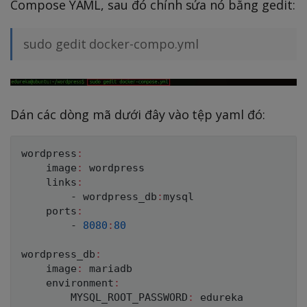
Compose YAML, sau đó chỉnh sửa nó bằng gedit:
sudo gedit docker-compo.yml
Dán các dòng mã dưới đây vào tệp yaml đó:
wordpress
:
    image
:
 wordpress

    links
:
        - wordpress_db
:
mysql

    ports
:
        - 
8080
:
80
wordpress_db
:
    image
:
 mariadb

    environment
:
        MYSQL_ROOT_PASSWORD
:
 edureka
