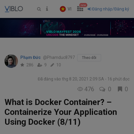
new
VI
Đăng nhập/Đăng ký
Phạm Đức
@Phamduc8797
Theo dõi
286
9
10
Đã đăng vào thg 8 20, 2021 2:09 SA
16 phút đọc
476
0
0
What is Docker Container? –
Containerize Your Application
Using Docker (8/11)