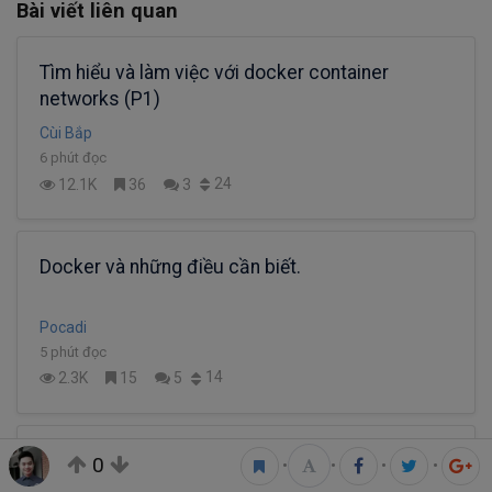
Bài viết liên quan
Tìm hiểu và làm việc với docker container
networks (P1)
Cùi Bắp
6 phút đọc
24
12.1K
36
3
Docker và những điều cần biết.
Pocadi
5 phút đọc
14
2.3K
15
5
Tìm hiểu và làm việc với docker container
0
•
•
•
•
networks (P2)