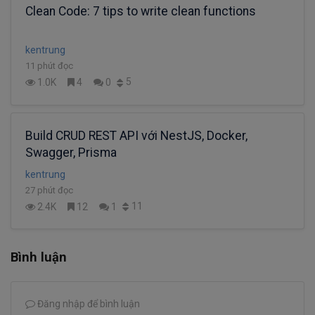
Clean Code: 7 tips to write clean functions
kentrung
11 phút đọc
5
1.0K
4
0
Build CRUD REST API với NestJS, Docker,
Swagger, Prisma
kentrung
27 phút đọc
11
2.4K
12
1
Bình luận
Đăng nhập để bình luận