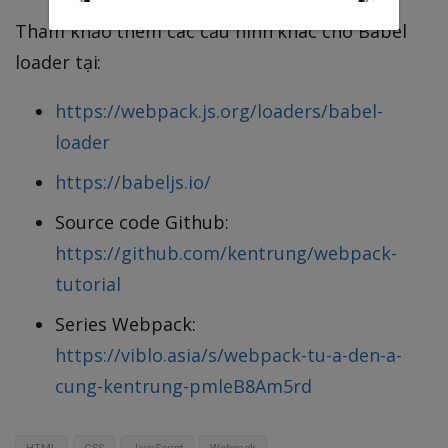
Tham khảo thêm các cấu hình khác cho Babel
loader tại:
https://webpack.js.org/loaders/babel-
loader
https://babeljs.io/
Source code Github:
https://github.com/kentrung/webpack-
tutorial
Series Webpack:
https://viblo.asia/s/webpack-tu-a-den-a-
cung-kentrung-pmleB8Am5rd