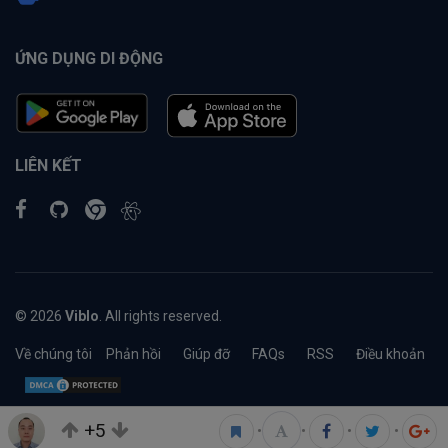
ỨNG DỤNG DI ĐỘNG
LIÊN KẾT
© 2026
Viblo
. All rights reserved.
Về chúng tôi
Phản hồi
Giúp đỡ
FAQs
RSS
Điều khoản
+5
•
•
•
•