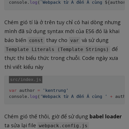
console
.
log
(
`
Webpack từ A đến Á cùng 
${
author
}
Chém gió tí là ở trên tuy chỉ có hai dòng nhưng
mình đã sử dụng syntax mới của ES6 đó là khai
báo biến
thay cho
và sử dụng
const
var
để
Template Literals (Template Strings)
thực thi biểu thức trong chuỗi. Code ngày xưa
thì viết kiểu này
var
 author 
=
'kentrung'
console
.
log
(
'Webpack từ A đến Á cùng '
+
 autho
Chém gió thế thôi, giờ để sử dụng
babel loader
ta sửa lại file
webpack.config.js