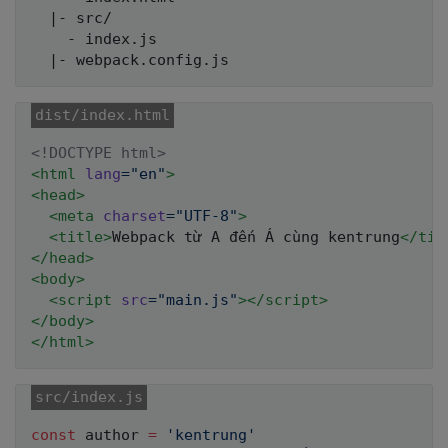
  |- src/

    - index.js

<!
DOCTYPE
html
>
<
html
lang
=
"
en
"
>
<
head
>
<
meta
charset
=
"
UTF-8
"
>
<
title
>
Webpack từ A đến Á cùng kentrung
</
tit
</
head
>
<
body
>
<
script
src
=
"
main.js
"
>
</
script
>
</
body
>
</
html
>
const
 author 
=
'kentrung'