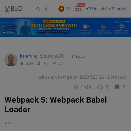
new
VI
Đăng nhập/Đăng ký
kentrung
@trungnt256
Theo dõi
3.2K
91
57
Đã đăng vào thg 8 14, 2020 7:23 SA
2 phút đọc
4.0K
1
2
Webpack 5: Webpack Babel
Loader