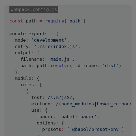
const
 path 
=
require
(
'path'
)
module
.
exports 
=
{
  mode
:
'development'
,
  entry
:
'./src/index.js'
,
  output
:
{
    filename
:
'main.js'
,
    path
:
 path
.
resolve
(
__dirname
,
'dist'
)
}
,
  module
:
{
    rules
:
[
{
        test
:
/
\.m?js$
/
,
        exclude
:
/
(node_modules|bower_componen
        use
:
{
          loader
:
'babel-loader'
,
          options
:
{
            presets
:
[
'@babel/preset-env'
]
}