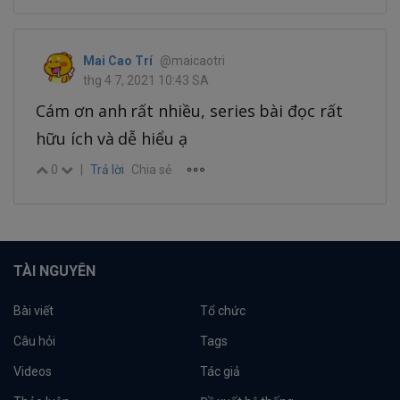
Mai Cao Trí
@maicaotri
thg 4 7, 2021 10:43 SA
Cám ơn anh rất nhiều, series bài đọc rất
hữu ích và dễ hiểu ạ
0
|
Trả lời
Chia sẻ
TÀI NGUYÊN
Bài viết
Tổ chức
Câu hỏi
Tags
Videos
Tác giả