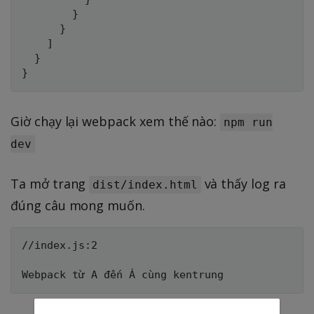
}
}
]
}
}
Giờ chạy lại webpack xem thế nào:
npm run
dev
Ta mở trang
và thấy log ra
dist/index.html
đúng câu mong muốn.
//index.js:2
