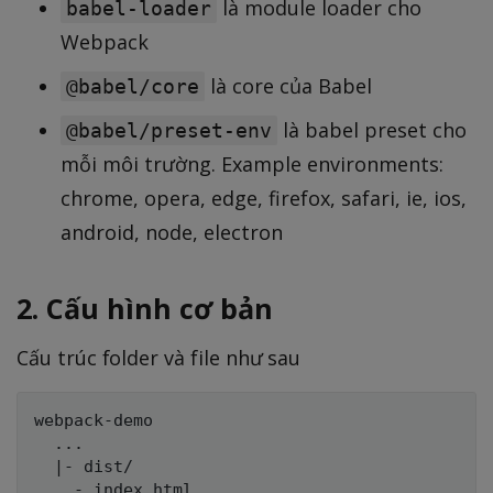
là module loader cho
babel-loader
Webpack
là core của Babel
@babel/core
là babel preset cho
@babel/preset-env
mỗi môi trường. Example environments:
chrome, opera, edge, firefox, safari, ie, ios,
android, node, electron
2. Cấu hình cơ bản
Cấu trúc folder và file như sau
webpack-demo

  ...

  |- dist/

    - index.html
