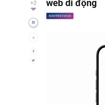
web di động
+2
MAYFEST2026