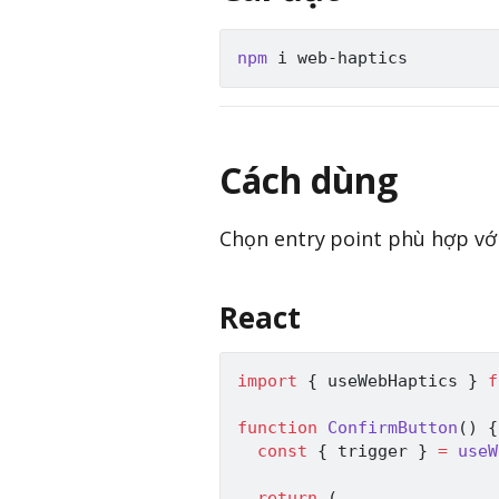
npm
Cách dùng
Chọn entry point phù hợp vớ
React
import
{
 useWebHaptics 
}
f
function
ConfirmButton
(
)
{
const
{
 trigger 
}
=
useW
return
(