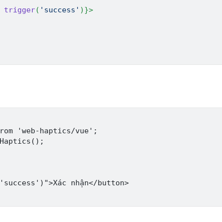
trigger
(
'success'
)
}
>
rom 'web-haptics/vue';

Haptics();

'success')">Xác nhận</button>
