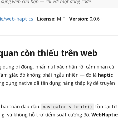
dụng web của bạn — chỉ với một dòng code.
ie/web-haptics
·
License:
MIT ·
Version:
0.0.6 ·
 quan còn thiếu trên web
 dụng di động, nhấn nút xác nhận rồi cảm nhận cú
 Cảm giác đó không phải ngẫu nhiên — đó là
haptic
ứng dụng native đã tận dụng hàng thập kỷ để truyền
 bài toán đau đầu.
tồn tại từ
navigator.vibrate()
ng, và không hỗ trợ kiểm soát cường độ.
WebHaptic