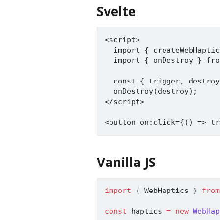
Svelte
<script>

  import { createWebHaptic
  import { onDestroy } fro
  const { trigger, destroy
  onDestroy(destroy);

</script>

Vanilla JS
import
{
 WebHaptics 
}
from
const
 haptics 
=
new
WebHap