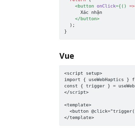
<
button
onClick
=
{
(
)
=>
      Xác nhận

</
button
>
)
;
}
Vue
<script setup>

import { useWebHaptics } f
const { trigger } = useWeb
</script>

<template>

  <button @click="trigger(