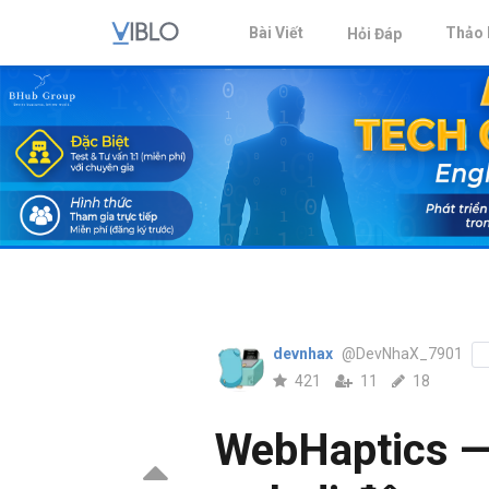
Bài Viết
Thảo 
Hỏi Đáp
devnhax
@DevNhaX_7901
421
11
18
WebHaptics — 