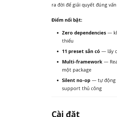
ra đời để giải quyết đúng vấn
Điểm nổi bật:
Zero dependencies
— kh
thiểu
11 preset sẵn có
— lấy c
Multi-framework
— Reac
một package
Silent no-op
— tự động t
support thủ công
Cài đặt