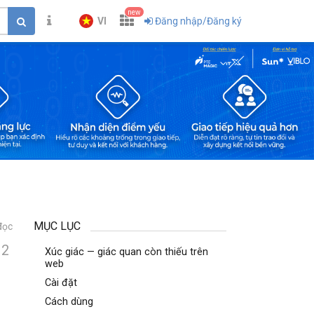
new
VI
Đăng nhập/Đăng ký
MỤC LỤC
đọc
2
Xúc giác — giác quan còn thiếu trên
web
Cài đặt
Cách dùng