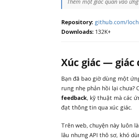
Thêm một giác quan vào ứng 
Repository:
github.com/loch
Downloads:
132K+
Xúc giác — giác
Bạn đã bao giờ dùng một ứng
rung nhẹ phản hồi lại chưa?
feedback
, kỹ thuật mà các 
đạt thông tin qua xúc giác.
Trên web, chuyện này luôn là
lâu nhưng API thô sơ, khó dù