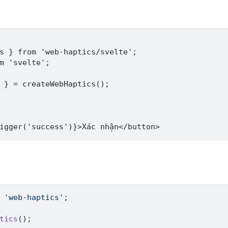
s } from 'web-haptics/svelte';

m 'svelte';

 } = createWebHaptics();

'web-haptics'
;
tics
(
)
;