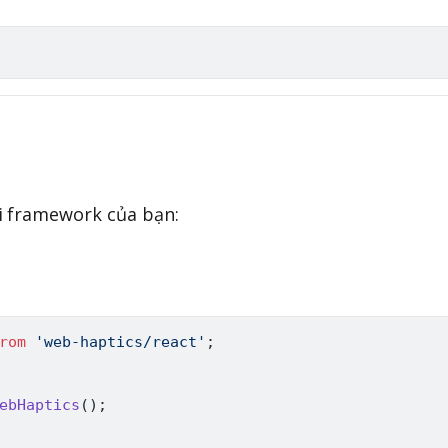
i framework của bạn:
rom
'web-haptics/react'
;
ebHaptics
(
)
;