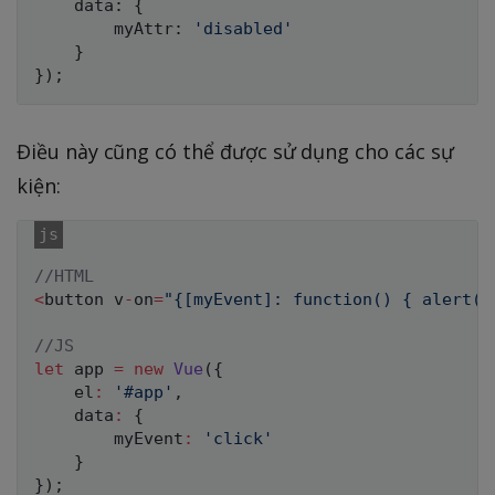
    data
:
{
        myAttr
:
'disabled'
}
}
)
;
Điều này cũng có thể được sử dụng cho các sự
kiện:
//HTML
<
button v
-
on
=
"{[myEvent]: function() { alert("
//JS
let
 app 
=
new
Vue
(
{
    el
:
'#app'
,
    data
:
{
        myEvent
:
'click'
}
}
)
;