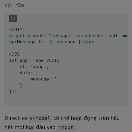
nếu cần.
<
input
v-model
=
"
message
"
placeholder
=
"
edit me
"
<
p
>
Message is: {{ message }}
</
p
>
//JS

let app = new Vue({

    el: '#app',

    data: {

        message: ''

    }

});

Directive
có thể hoạt động trên hầu
v-model
hết mọi loại đầu vào
.
input