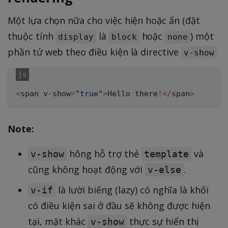
Một lựa chọn nữa cho việc hiện hoặc ẩn (đặt
thuộc tính
là
hoặc
) một
display
block
none
phần tử web theo điều kiện là directive
v-show
<
span v
-
show
=
"true"
>
Hello there
!
<
/
span
>
Note:
hông hỗ trợ thẻ
và
v-show
template
cũng không hoạt động với
.
v-else
là lười biếng (lazy) có nghĩa là khối
v-if
có điều kiện sai ở đầu sẽ không được hiện
tại, mặt khác
thực sự hiển thị
v-show