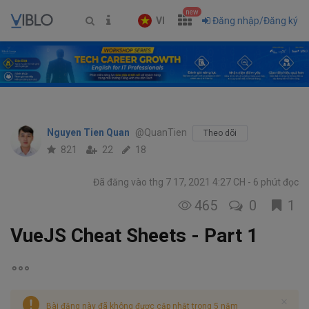
new
VI
Đăng nhập/Đăng ký
Nguyen Tien Quan
@QuanTien
Theo dõi
821
22
18
Đã đăng vào thg 7 17, 2021 4:27 CH
6 phút đọc
465
0
1
VueJS Cheat Sheets - Part 1
Bài đăng này đã không được cập nhật trong 5 năm