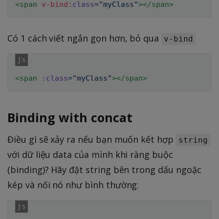
<
span
v-bind:
class
=
"
myClass
"
>
</
span
>
Có 1 cách viết ngắn gọn hơn, bỏ qua
v-bind
<
span
:class
=
"
myClass
"
>
</
span
>
Binding with concat
Điều gì sẽ xảy ra nếu bạn muốn kết hợp
string
với dữ liệu data của mình khi ràng buộc
(binding)? Hãy đặt string bên trong dấu ngoặc
kép và nối nó như bình thường: