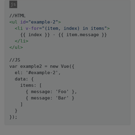
<
ul
id
=
"
example-2
"
>
<
li
v-for
=
"
(item, index) in items
"
>
    {{ index }} - {{ item.message }}

</
li
>
</
ul
>
//JS

var example2 = new Vue({

  el: '#example-2',

  data: {

    items: [

      { message: 'Foo' },

      { message: 'Bar' }

    ]

  }
