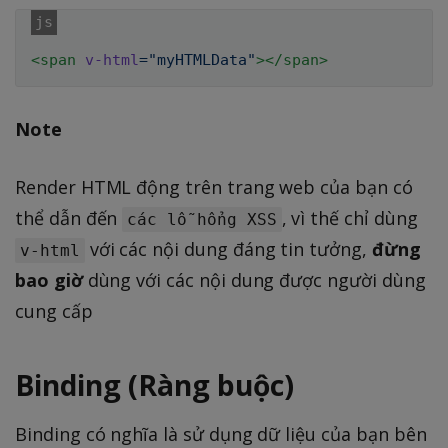
<
span
v-html
=
"
myHTMLData
"
>
</
span
>
Note
Render HTML động trên trang web của bạn có
thể dẫn đến
, vì thế chỉ dùng
các lỗ hổng XSS
với các nội dung đáng tin tưởng,
đừng
v-html
bao giờ
dùng với các nội dung được người dùng
cung cấp
Binding (Ràng buộc)
Binding có nghĩa là sử dụng dữ liệu của bạn bên