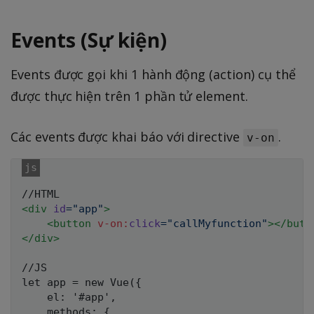
Events (Sự kiện)
Events được gọi khi 1 hành động (action) cụ thể
được thực hiện trên 1 phần tử element.
Các events được khai báo với directive
.
v-on
<
div
id
=
"
app
"
>
<
button
v-on:
click
=
"
callMyfunction
"
>
</
butt
</
div
>
//JS

let app = new Vue({

    el: '#app',

    methods: {
