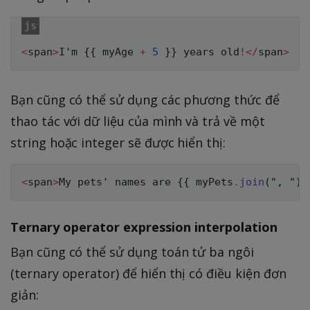
<
span
>
I
'm 
{
{
 myAge 
+
5
}
}
 years old
!
<
/
span
>
Bạn cũng có thể sử dụng các phương thức để
thao tác với dữ liệu của mình và trả về một
string hoặc integer sẽ được hiển thị:
<
span
>
My pets' names are 
{
{
 myPets
.
join
(
", "
)
Ternary operator expression interpolation
Bạn cũng có thể sử dụng toán tử ba ngôi
(ternary operator) để hiển thị có điều kiện đơn
giản: