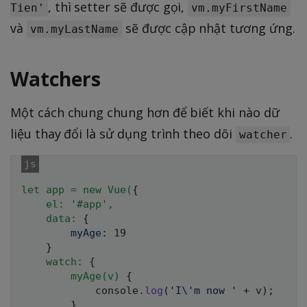
, thì setter sẽ được gọi,
Tien'
vm.myFirstName
và
sẽ được cập nhật tương ứng.
vm.myLastName
Watchers
Một cách chung chung hơn để biết khi nào dữ
liệu thay đổi là sử dụng trình theo dõi
.
watcher
let app = new Vue(
{
el: '#app',

    data:
{
myAge
:
 19

}
watch:
{
myAge(v)
{
            console.
log
(
'I\'m now '
 + v
)
;
}