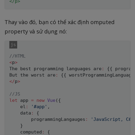
</
p
>
Thay vào đó, bạn có thể xác định omputed
property và sử dụng nó:
//HTML
<
p
>
The best programming languages are
:
{
{
 program
But the worst are
:
{
{
 worstProgrammingLanguage
<
/
p
>
//JS
let
 app 
=
new
Vue
(
{
    el
:
'#app'
,
    data
:
{
        programmingLangauges
:
'JavaScript, C#,
}
    computed
:
{