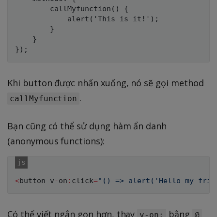
        callMyfunction() {

            alert('This is it!');

        }

    }

Khi button được nhấn xuống, nó sẽ gọi method
.
callMyfunction
Bạn cũng có thể sử dụng hàm ẩn danh
(anonymous functions):
<
button v
-
on
:
click
=
"() => alert('Hello my frie
Có thể viết ngắn gọn hơn, thay
bằng
v-on:
@