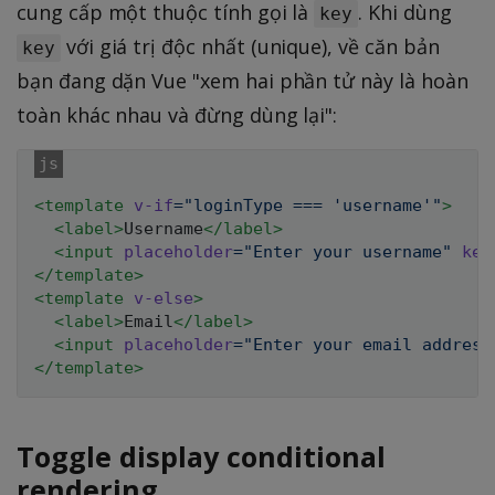
cung cấp một thuộc tính gọi là
. Khi dùng
key
với giá trị độc nhất (unique), về căn bản
key
bạn đang dặn Vue "xem hai phần tử này là hoàn
toàn khác nhau và đừng dùng lại":
<
template
v-if
=
"
loginType === 
'
username
'
"
>
<
label
>
Username
</
label
>
<
input
placeholder
=
"
Enter your username
"
key
</
template
>
<
template
v-else
>
<
label
>
Email
</
label
>
<
input
placeholder
=
"
Enter your email address
</
template
>
Toggle display conditional
rendering