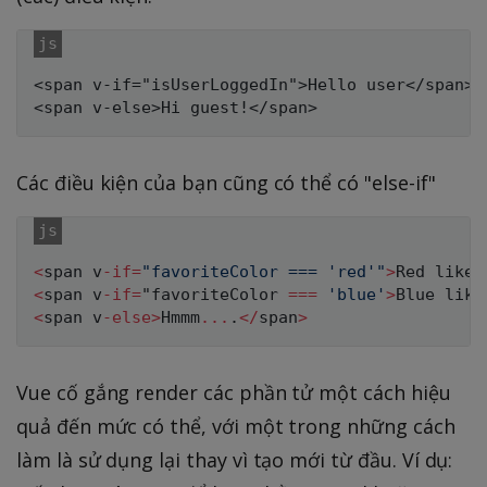
<span v-if="isUserLoggedIn">Hello user</span>

Các điều kiện của bạn cũng có thể có "else-if"
<
span v
-
if
=
"favoriteColor === 'red'"
>
Red like 
<
span v
-
if
=
"favoriteColor 
===
'blue'
>
Blue like
<
span v
-
else
>
Hmmm
...
.
<
/
span
>
Vue cố gắng render các phần tử một cách hiệu
quả đến mức có thể, với một trong những cách
làm là sử dụng lại thay vì tạo mới từ đầu. Ví dụ: