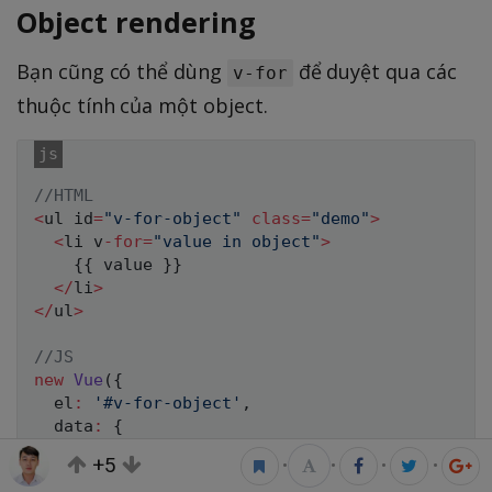
Object rendering
Bạn cũng có thể dùng
để duyệt qua các
v-for
thuộc tính của một object.
//HTML
<
ul id
=
"v-for-object"
class
=
"demo"
>
<
li v
-
for
=
"value in object"
>
{
{
 value 
}
}
<
/
li
>
<
/
ul
>
//JS
new
Vue
(
{
  el
:
'#v-for-object'
,
  data
:
{
    object
:
{
+5
•
•
•
•
      title
:
'How to do lists in Vue'
,