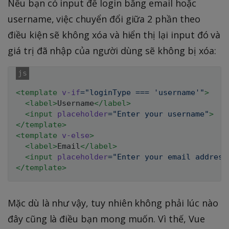
Nếu bạn có input để login bằng email hoặc
username, việc chuyển đổi giữa 2 phần theo
điều kiện sẽ không xóa và hiển thị lại input đó và
giá trị đã nhập của người dùng sẽ không bị xóa:
<
template
v-if
=
"
loginType === 
'
username
'
"
>
<
label
>
Username
</
label
>
<
input
placeholder
=
"
Enter your username
"
>
</
template
>
<
template
v-else
>
<
label
>
Email
</
label
>
<
input
placeholder
=
"
Enter your email address
</
template
>
Mặc dù là như vậy, tuy nhiên không phải lúc nào
đây cũng là điều bạn mong muốn. Vì thế, Vue