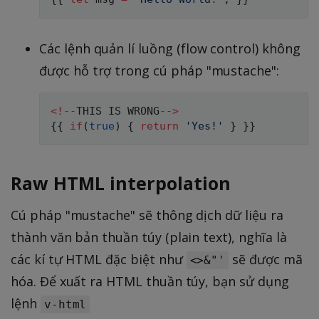
Các lệnh quản lí luồng (flow control) không
được hỗ trợ trong cú pháp "mustache":
<
!
--
THIS
IS
WRONG
--
>
{
{
if
(
true
)
{
return
'Yes!'
}
}
}
Raw HTML interpolation
Cú pháp "mustache" sẽ thông dịch dữ liệu ra
thành văn bản thuần túy (plain text), nghĩa là
các kí tự HTML đặc biệt như
sẽ được mã
<>&"'
hóa. Để xuất ra HTML thuần túy, bạn sử dụng
lệnh
v-html