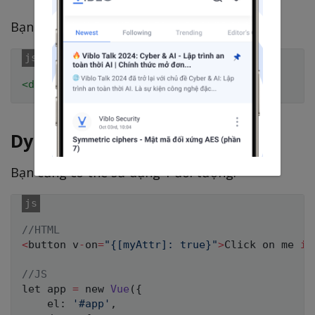
Bạn cũng có thể làm tương tự với events:
<
div
v-on:
[myEvent]
=
"
doSomething
"
>
</
div
>
Dynamic arguments by object
Bạn cũng có thể sử dụng 1 đối tượng:
//HTML
<
button v
-
on
=
"{[myAttr]: true}"
>
Click on me 
if
//JS
let app 
=
new
Vue
(
{
    el
:
'#app'
,