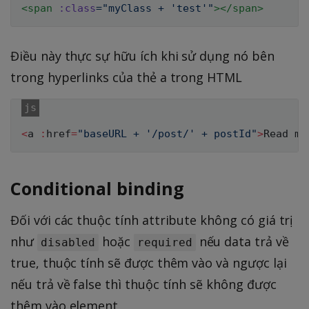
<
span
:class
=
"
myClass + 
'
test
'
"
>
</
span
>
Điều này thực sự hữu ích khi sử dụng nó bên
trong hyperlinks của thẻ a trong HTML
<
a 
:
href
=
"baseURL + '/post/' + postId"
>
Read mo
Conditional binding
Đối với các thuộc tính attribute không có giá trị
như
hoặc
nếu data trả về
disabled
required
true, thuộc tính sẽ được thêm vào và ngược lại
nếu trả về false thì thuộc tính sẽ không được
thêm vào element