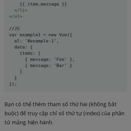
    {{ item.message }}

</
li
>
</
ul
>
//JS

var example1 = new Vue({

  el: '#example-1',

  data: {

    items: [

      { message: 'Foo' },

      { message: 'Bar' }

    ]

  }

Bạn có thể thêm tham số thứ hai (không bắt
buộc) để truy cập chỉ số thứ tự (index) của phần
tử mảng hiện hành.