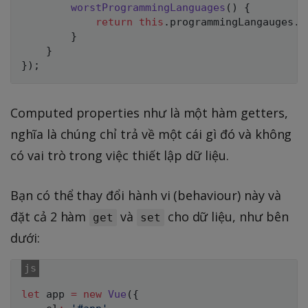
worstProgrammingLanguages
(
)
{
return
this
.
programmingLangauges
.
s
}
}
}
)
;
Computed properties như là một hàm getters,
nghĩa là chúng chỉ trả về một cái gì đó và không
có vai trò trong việc thiết lập dữ liệu.
Bạn có thể thay đổi hành vi (behaviour) này và
đặt cả 2 hàm
và
cho dữ liệu, như bên
get
set
dưới:
let
 app 
=
new
Vue
(
{