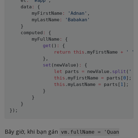
    el
:
'#app'
,
    data
:
{
        myFirstName
:
'Adnan'
,
        myLastName
:
'Babakan'
}
    computed
:
{
        myFullName
:
{
get
(
)
:
{
return
this
.
myFirstName 
+
' '
}
,
set
(
newValue
)
:
{
let
 parts 
=
 newValue
.
split
(
' '
this
.
myFirstName 
=
 parts
[
0
]
;
this
.
myLastName 
=
 parts
[
1
]
;
}
}
}
}
)
;
Bây giờ, khi bạn gán
vm.fullName = 'Quan