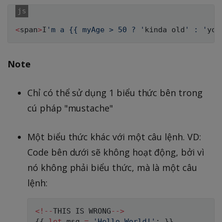
<
span
>
I
'm a {{ myAge > 50 ? '
kinda old
' : '
you
Note
Chỉ có thể sử dụng 1 biểu thức bên trong
cú pháp "mustache"
Một biểu thức khác với một câu lệnh. VD:
Code bên dưới sẽ không hoạt động, bởi vì
nó không phải biểu thức, mà là một câu
lệnh:
<
!
--
THIS
IS
WRONG
--
>
{
{
let
 msg 
=
'Hello World!'
;
}
}