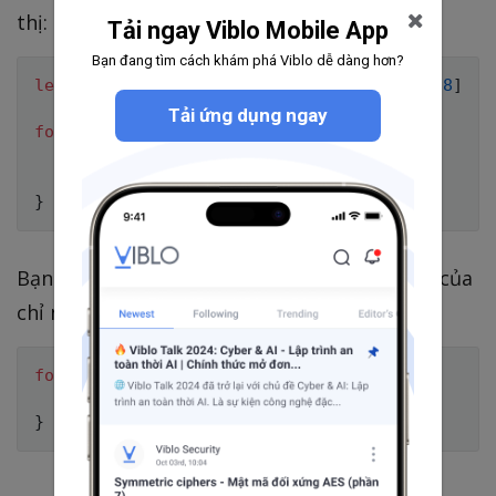
thị:
Tải ngay Viblo Mobile App
Bạn đang tìm cách khám phá Viblo dễ dàng hơn?
let
 points 
=
[
0.1
,
0.2
,
0.3
,
0.5
,
0.7
,
0.8
]
Tải ứng dụng ngay
for
 x 
in
0
..<
points
.
count 
{
let
 y 
=
 points
[
x
]
    graph
.
drawPoint
(
x
,
 y
)
}
Bạn thông báo cho người dùng với nội dung của
chỉ người đó:
for
 uid 
in
 user
.
followers 
{
sendNotification
(
withUID
:
 uid
)
}