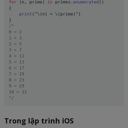
for
(
n
,
 prime
)
in
 primes
.
enumerated
(
)
{
print
(
"
\(
n
)
 = 
\(
prime
)
"
)
}
/*

0 = 2

1 = 3

2 = 5

3 = 7

4 = 11

5 = 13

6 = 17

7 = 19

8 = 23

9 = 29

10 = 31

*/
Trong lập trình iOS