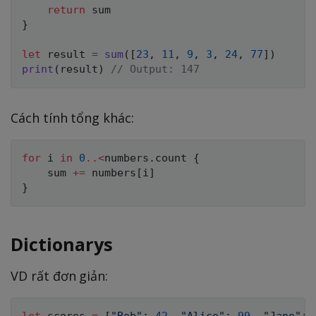
return
}
let
 result 
=
sum
(
[
23
,
11
,
9
,
3
,
24
,
77
]
)
print
(
result
)
// Output: 147
Cách tính tổng khác:
for
 i 
in
0
..<
numbers
.
count 
{
    sum 
+=
 numbers
[
i
]
}
Dictionarys
VD rất đơn giản:
let
 scores 
=
[
"Bob"
:
42
,
"Alice"
:
99
,
"Jane"
: