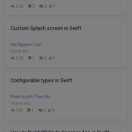
3
2.5K
2
0
Custom Splash screen in Swift
Hai Nguyen Tuan
3 phút đọc
5
2.7K
1
0
Configurable types in Swift
Phan Huynh Thien An
15 phút đọc
0
100
1
0