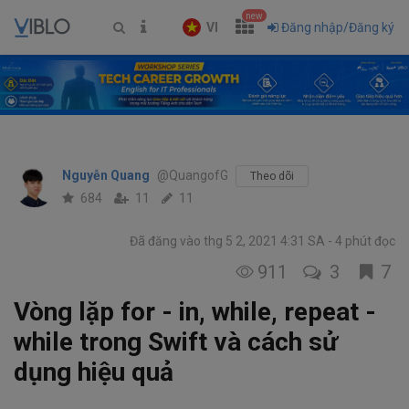
new
VI
Đăng nhập/Đăng ký
Nguyễn Quang
@QuangofG
Theo dõi
684
11
11
Đã đăng vào thg 5 2, 2021 4:31 SA
4 phút đọc
911
3
7
Vòng lặp for - in, while, repeat -
while trong Swift và cách sử
dụng hiệu quả