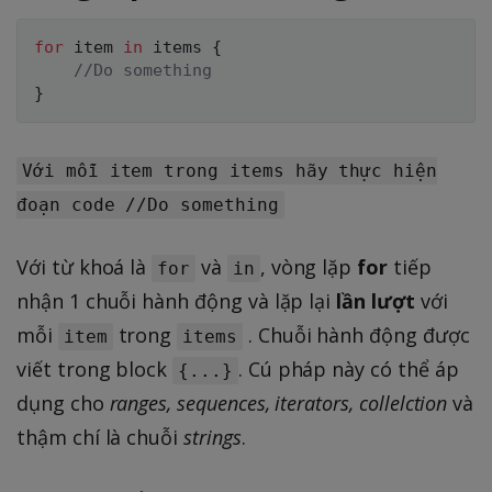
for
 item 
in
 items 
{
//Do something
}
Với mỗi item trong items hãy thực hiện
đoạn code //Do something
Với từ khoá là
và
, vòng lặp
for
tiếp
for
in
nhận 1 chuỗi hành động và lặp lại
lần lượt
với
mỗi
trong
. Chuỗi hành động được
item
items
viết trong block
. Cú pháp này có thể áp
{...}
dụng cho
ranges, sequences, iterators, collelction
và
thậm chí là chuỗi
strings
.