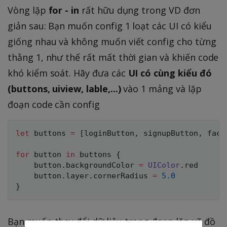
Vòng lặp
for - in
rất hữu dụng trong VD đơn
giản sau: Bạn muốn config 1 loạt các UI có kiểu
giống nhau và không muốn viết config cho từng
thằng 1, như thế rất mất thời gian và khiến code
khó kiểm soát. Hãy đưa các
UI có cùng kiểu đó
(buttons, uiview, lable,...)
vào 1 mảng và lặp
đoạn code cần config
let
 buttons 
=
[
loginButton
,
 signupButton
,
 face
for
 button 
in
 buttons 
{
    button
.
backgroundColor 
=
UIColor
.
red

    button
.
layer
.
cornerRadius 
=
5.0
}
Bạn muốn thay đổi dữ liệu trong đoạn lặp vẽ đồ