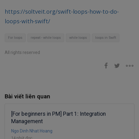
https://soltveit.org/swift-loops-how-to-do-
loops-with-swift/
For loops
repeat - while loops
while loops
loops in Swift
All rights reserved
Bài viết liên quan
[For beginners in PM] Part 1: Integration
Management
Ngo Dinh Nhat Hoang
14 phút đọc