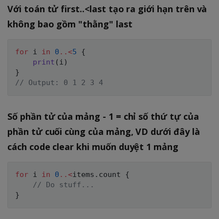
Với toán tử first..<last tạo ra giới hạn trên và
không bao gồm "thằng" last
for
 i 
in
0
..<
5
{
print
(
i
)
}
// Output: 0 1 2 3 4
Số phần tử của mảng - 1 = chỉ số thứ tự của
phần tử cuối cùng của mảng, VD dưới đây là
cách code clear khi muốn duyệt 1 mảng
for
 i 
in
0
..<
items
.
count 
{
// Do stuff...
}