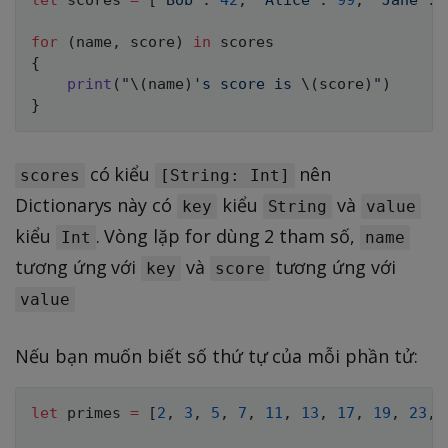
for
(
name
,
 score
)
in
{
print
(
"
\(
name
)
's score is 
\(
score
)
"
)
}
có kiểu
nên
scores
[String: Int]
Dictionarys này có
kiểu
và
key
String
value
kiểu
. Vòng lặp for dùng 2 tham số,
Int
name
tương ứng với
và
tương ứng với
key
score
value
Nếu bạn muốn biết số thứ tự của mỗi phần tử:
let
 primes 
=
[
2
,
3
,
5
,
7
,
11
,
13
,
17
,
19
,
23
,