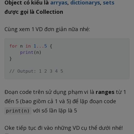
Object có kiểu là
arryas
,
dictionarys
,
sets
được gọi là Collection
Cùng xem 1 VD đơn giản nữa nhé:
for
 n 
in
1
...
5
{
print
(
n
)
}
// Output: 1 2 3 4 5
Đoạn code trên sử dụng phạm vi là
ranges
từ 1
đến 5 (bao giồm cả 1 và 5) để lặp đoạn code
với số lần lặp là 5
print(n)
Oke tiếp tục đi vào những VD cụ thể dưới nhé!