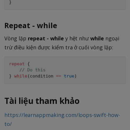
}
Repeat - while
Vòng lặp
repeat - while
y hệt như
while
ngoại
trừ điều kiện được kiểm tra ở cuối vòng lặp:
repeat
{
// Do this
}
while
(
condition 
==
true
)
Tài liệu tham khảo
https://learnappmaking.com/loops-swift-how-
to/