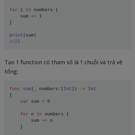
for
 i 
in
 numbers 
{
    sum 
+=
}
print
(
sum
)
//21
Tạo 1 function có tham số là 1 chuỗi và trả về
tổng:
func
sum
(
_
 numbers
:
[
Int
]
)
->
Int
{
var
 sum 
=
0
for
 n 
in
 numbers 
{
        sum 
+=
 n

}