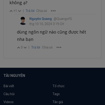
không ạ?
+1
|
Trả lời
Chia sẻ
Nguyễn Quang
@QuangofG
thg 10 10, 2024 3:19 CH
dùng ngôn ngữ nào cũng được hết
nha bạn
0
|
Trả lời
Chia sẻ
TÀI NGUYÊN
Bài viết
Tổ chức
Câu hỏi
Tags
Videos
Tác giả