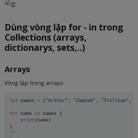
Dùng vòng lặp
for - in
trong
Collections (arrays,
dictionarys, sets,..)
Arrays
Vòng lặp trong arrays:
let
 names 
=
[
"Arthur"
,
"Zaphod"
,
"Trillian"
,
"
for
 name 
in
 names 
{
print
(
name
)
}
/*
