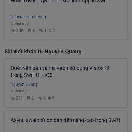
How to Build QR Code Scanner App in Swift
Nguyen Huu Hoang
6 phút đọc
0
3.4K
1
1
Bài viết khác từ Nguyễn Quang
Quét văn bản và mã vạch sử dụng VisionKit
trong SwiftUI - iOS
Nguyễn Quang
5 phút đọc
4
239
2
4
Async await: từ cơ bản đến nâng cao trong Swift