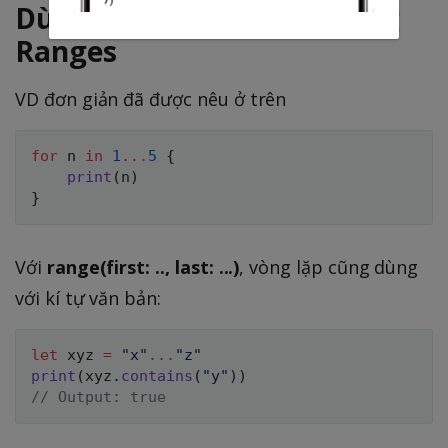
Dùng vòng lặp
for - in
trong
Ranges
VD đơn giản đã được nêu ở trên
for
 n 
in
1
...
5
{
print
(
n
)
}
Với
range(first: .., last: ...)
, vòng lặp cũng dùng
với kí tự văn bản:
let
 xyz 
=
"x"
...
"z"
print
(
xyz
.
contains
(
"y"
)
)
// Output: true