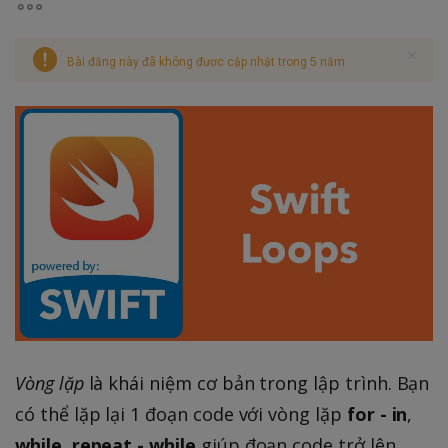
Bài đăng này đã không được cập nhật trong 5 năm
Vòng lặp
là khái niệm cơ bản trong lập trình. Bạn
có thể lặp lại 1 đoạn code với vòng lặp
for - in
,
while
,
repeat - while
giúp đoạn code trở lên