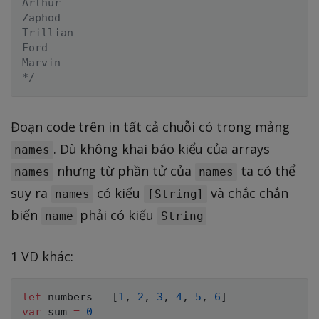
Arthur

Zaphod

Trillian

Ford

Marvin

*/
Đoạn code trên in tất cả chuỗi có trong mảng
. Dù không khai báo kiểu của arrays
names
nhưng từ phần tử của
ta có thể
names
names
suy ra
có kiểu
và chắc chắn
names
[String]
biến
phải có kiểu
name
String
1 VD khác:
let
 numbers 
=
[
1
,
2
,
3
,
4
,
5
,
6
]
var
 sum 
=
0