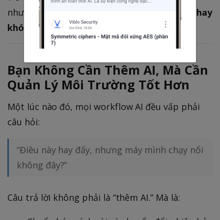
nhưng bottleneck là
chạy được ở đâu và dễ hay
khó
.
Bạn Không Cần Thêm AI, Mà Cần
Quản Lý Môi Trường Tốt Hơn
Một lúc nào đó, mọi workflow AI đều vấp phải
câu hỏi:
“Điều này hay đấy, nhưng máy mình chạy nổi
không đây?”
Câu trả lời không phải là “thêm AI.” Mà là: