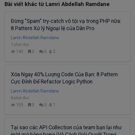
Bài viết khác từ Lamri Abdellah Ramdane
Đừng "Spam" try-catch vô tội vạ trong PHP nữa:
8 Pattern Xử lý Ngoại lệ của Dân Pro
Lamri Abdellah Ramdane
7 phút đọc
2
140
0
6
Xóa Ngay 40% Lượng Code Của Bạn: 8 Pattern
Cực Đỉnh Để Refactor Logic Python
Lamri Abdellah Ramdane
8 phút đọc
1
109
0
0
Tại sao các API Collection của team bạn lại như
một mớ bòng bong (Và Cách Giải Quyết Trong