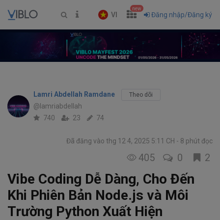
new
VI
Đăng nhập/Đăng ký
Lamri Abdellah Ramdane
Theo dõi
@lamriabdellah
740
23
74
Đã đăng vào thg 12 4, 2025 5:11 CH
8 phút đọc
405
0
2
Vibe Coding Dễ Dàng, Cho Đến
Khi Phiên Bản Node.js và Môi
Trường Python Xuất Hiện