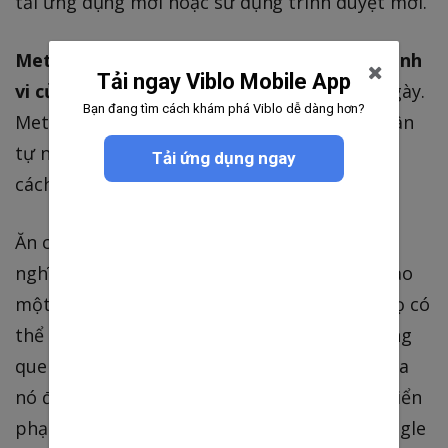
tải ứng dụng mới hoặc sử dụng trình duyệt mới.
Meta không cần thuyết phục ai thay đổi hành
Tải ngay Viblo Mobile App
vi của họ.
3.58 tỷ người sử dụng Meta mỗi ngày.
Bạn đang tìm cách khám phá Viblo dễ dàng hơn?
Meta chỉ cần làm cho tìm kiếm trở thành phần
tự nhiên của trải nghiệm đang diễn ra. Đó là
Tải ứng dụng ngay
cách bán dễ dàng hơn nhiều.
Ăn cắp vương miện của Google không phải
nghĩa là chiếm 51% thị trường tìm kiếm — cạo
một vài điểm phần trăm khỏi thị phần của họ có
thể là thảm họa. Khi Meta làm cho người dùng
quen thuộc hơn với việc sử dụng nền tảng của
nó để khám phá thông tin, nó có thể phát triển
phạm vi của mình trên tất cả các nơi mà Google