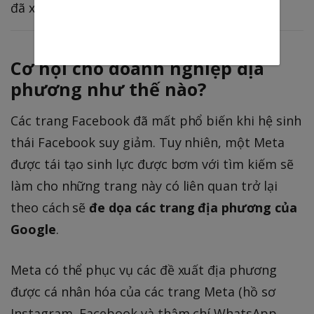
đã xây dựng sự thống trị.
Cơ hội cho doanh nghiệp địa
phương như thế nào?
Các trang Facebook đã mất phổ biến khi hệ sinh
thái Facebook suy giảm. Tuy nhiên, một Meta
được tái tạo sinh lực được bơm với tìm kiếm sẽ
làm cho những trang này có liên quan trở lại
theo cách sẽ
đe dọa các trang địa phương của
Google
.
Meta có thể phục vụ các đề xuất địa phương
được cá nhân hóa của các trang Meta (hồ sơ
Instagram, Facebook và thậm chí WhatsApp