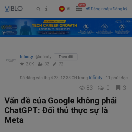
new
VI
Đăng nhập/Đăng ký
Infinity
@infinity
Theo dõi
2.0K
32
72
Infinity
Đã đăng vào thg 4 23, 12:33 CH
trong
11 phút đọc
83
0
3
Vấn đề của Google không phải
ChatGPT: Đối thủ thực sự là
Meta