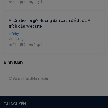
1
16
1
0
AI Citation là gì? Hướng dẫn cách để được AI
trích dẫn Website
Infinity
22 phút đọc
2
91
2
0
Bình luận
Đăng nhập để bình luận
TÀI NGUYÊN