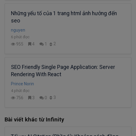
Những yếu tố của 1 trang html ảnh hưởng đến
seo
nguyen
6 phút đọc
2
955
4
1
SEO Friendly Single Page Application: Server
Rendering With React
Prince Norin
4 phút đọc
3
756
3
0
Bài viết khác từ Infinity