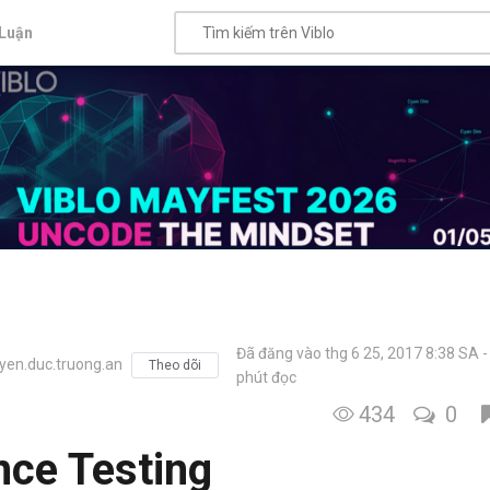
Luận
Đã đăng vào thg 6 25, 2017 8:38 SA
en.duc.truong.an
Theo dõi
phút đọc
434
0
nce Testing