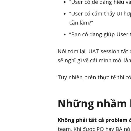
“User có dễ dàng hiểu và
“User có cảm thấy UI hợp
cần làm?”
“Bạn có đang giúp User t
Nói tóm lại, UAT session tất
sẽ nghĩ gì về cái mình mới là
Tuy nhiên, trên thực tế thì 
Những nhầm l
Không phải tất cả problem đ
team. Khi được PO hay BA nói