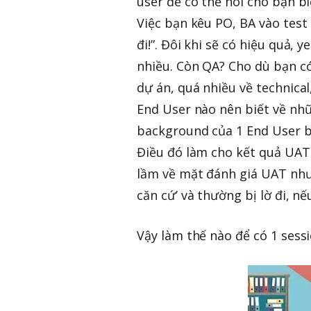
user để có thể nói cho bạn b
Việc bạn kêu PO, BA vào test 
đi!”. Đôi khi sẽ có hiệu quả,
nhiều. Còn QA? Cho dù bạn có
dự án, quá nhiều về technica
End User nào nên biết về nhữ
background của 1 End User bì
Điều đó làm cho kết quả UAT 
lầm về mặt đánh giá UAT như 
căn cứ’ và thường bị lờ đi, nế
Vậy làm thế nào để có 1 sess