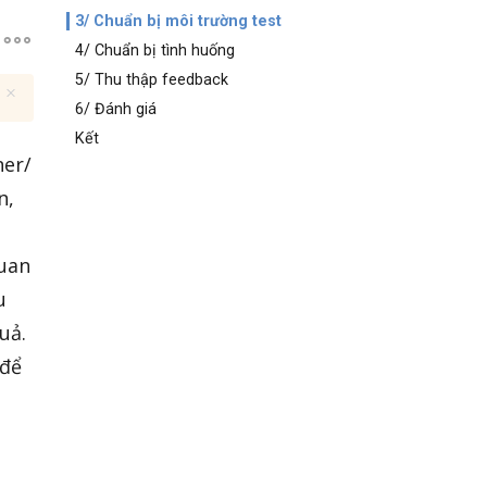
3/ Chuẩn bị môi trường test
4/ Chuẩn bị tình huống
5/ Thu thập feedback
6/ Đánh giá
Kết
ner/
n,
quan
u
uả.
 để