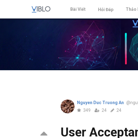
Bài Viết
Thảo 
Hỏi Đáp
Nguyen Duc Truong An
@nguy
349
24
24
User Accepta