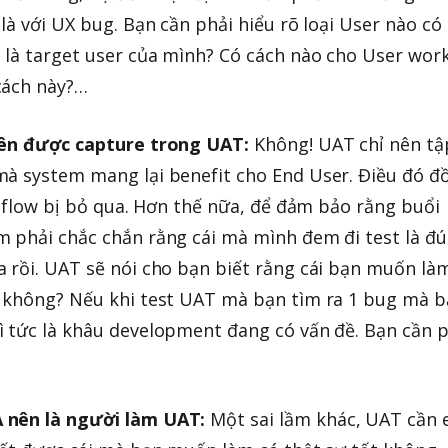
là với UX bug. Bạn cần phải hiểu rõ loại User nào có
 là target user của mình? Có cách nào cho User wor
cách này?…
nên được capture trong UAT:
Không! UAT chỉ nên tậ
mà system mang lại benefit cho End User. Điều đó đ
u flow bị bỏ qua. Hơn thế nữa, để đảm bảo rằng buổi
m phải chắc chắn rằng cái mà mình đem đi test là đ
 rồi. UAT sẽ nói cho bạn biết rằng cái bạn muốn là
n không? Nếu khi test UAT mà bạn tìm ra 1 bug mà 
 tức là khâu development đang có vấn đề. Bạn cần p
 nên là người làm UAT:
Một sai lầm khác, UAT cần 