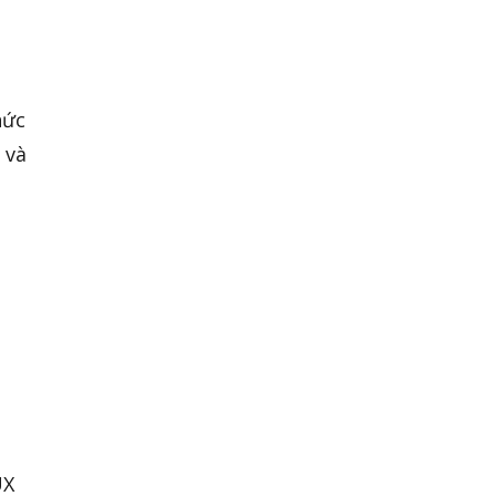
hức
 và
ó
UX