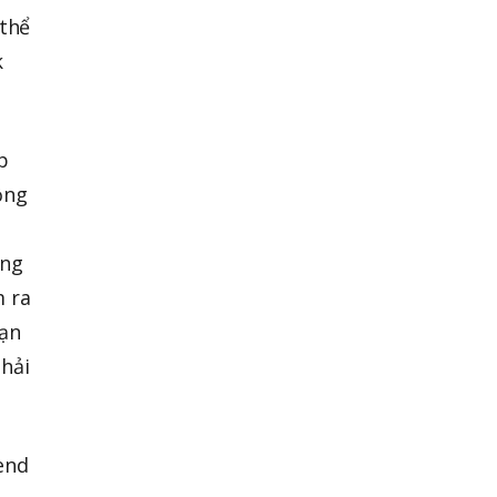
 thể
k
p
ồng
úng
m ra
bạn
hải
end