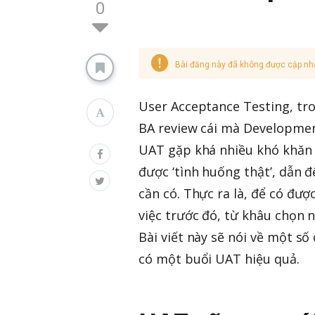
0
Bài đăng này đã không được cập nh
User Acceptance Testing, tro
BA review cái mà Developmen
UAT gặp khá nhiều khó khăn v
được ‘tình huống thật’, dẫn 
cần có. Thực ra là, để có đượ
việc trước đó, từ khâu chọn n
Bài viết này sẽ nói về một s
có một buổi UAT hiệu quả.