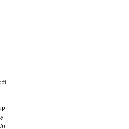
tới
iúp
ty
ơn