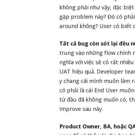
không phải như vậy, đặc biệt 
gặp problem này? Đó có phải
around không? User có biết 
Tất cả bug còn sót lại đều 
trung vào những flow chính 
nghĩa với việc sẽ có rất nhiề
UAT hiệu quả. Developer tea
y chang cái mình muốn làm ra
có phải là cái End User muố
từ đầu đã không muốn có, thì
improve sau này.
Product Owner, BA, hoặc QA