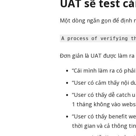
UAT sẽ test cái
Một dòng ngắn gọn để định n
A process of verifying t
Đơn giản là UAT được làm ra 
“Cái mình làm ra có phả
“User có cảm thấy nội du
“User có thấy dễ catch 
1 tháng không vào websi
“User có thấy benefit we
thời gian và cả thông t