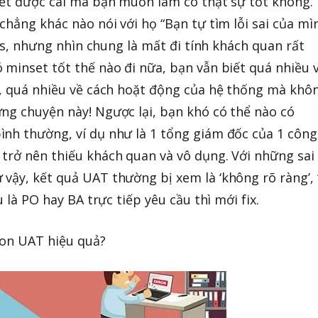
iết được cái mà bạn muốn làm có thật sự tốt không.
chẳng khác nào nói với họ “Bạn tự tìm lỗi sai của mì
 yes, nhưng nhìn chung là mất đi tính khách quan rất
 minset tốt thế nào đi nữa, bạn vẫn biết quá nhiều 
l, quá nhiều về cách hoặt động của hệ thống mà khô
ng chuyện này! Ngược lại, bạn khó có thể nào có
nh thường, ví dụ như là 1 tổng giám đốc của 1 công 
trở nên thiếu khách quan và vô dụng. Với những sai
vậy, kết quả UAT thường bị xem là ‘không rõ ràng’, 
u là PO hay BA trực tiếp yêu cầu thì mới fix.
ion UAT hiệu quả?