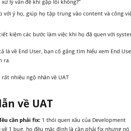
 xử lý vấn đề khi gặp lỗi không?”
 với ý họ, giúp họ tập trung vào content và công vi
iết kiệm các bước làm việc khi họ đã quen với syste
 cả là về End User, bạn cố gắng tìm hiểu xem End Use
m ra.
có rất nhiều ngộ nhân về UAT
ẫn về UAT
ều cần phải fix:
1 thói quen xấu của Development
 về 1 bug, họ đều mặc định là cần phải fix nhưng nó