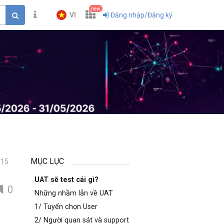
new
VI
Đăng nhập/Đăng ký
MỤC LỤC
15
UAT sẽ test cái gì?
0
Những nhầm lẫn về UAT
1/ Tuyển chọn User
2/ Người quan sát và support