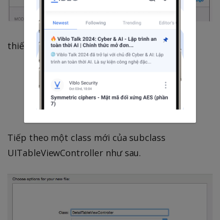
thiết lập để save
Tiếp theo một class mới của subclass
UITableViewController như sau.