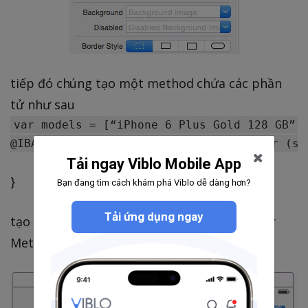
tiếp đó chúng tạo một method chứa các phần
tử như sau
var models = [“iPhone 6 Plus Gold 128 GB”, 
Tải ngay Viblo Mobile App
}
Bạn đang tìm cách khám phá Viblo dễ dàng hơn?
Tải ứng dụng ngay
tạo "save button" saveToMainViewController
Method