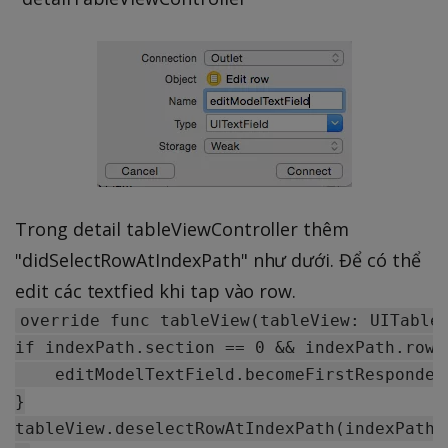
Trong detail tableViewController thêm
"didSelectRowAtIndexPath" như dưới. Để có thể
edit các textfied khi tap vào row.
override func tableView(tableView: UITableV
if indexPath.section == 0 && indexPath.row =
    editModelTextField.becomeFirstResponder(
}

tableView.deselectRowAtIndexPath(indexPath, 