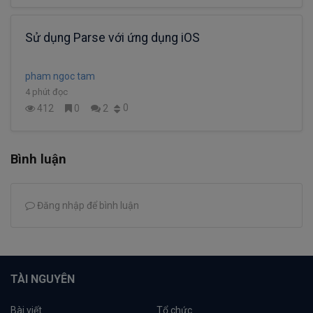
Sử dụng Parse với ứng dụng iOS
pham ngoc tam
4 phút đọc
0
412
0
2
Bình luận
Đăng nhập để bình luận
TÀI NGUYÊN
Bài viết
Tổ chức