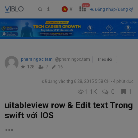
new
VI
Đăng nhập/Đăng ký
pham ngoc tam
@pham.ngoc.tam
Theo dõi
128
7
16
Đã đăng vào thg 6 28, 2015 5:58 CH
4 phút đọc
1.1K
0
1
uitableview row & Edit text Trong
swift với IOS