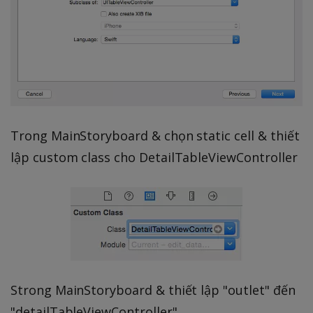
Trong MainStoryboard & chọn static cell & thiết
lập custom class cho DetailTableViewController
Strong MainStoryboard & thiết lập "outlet" đến
"detailTableViewController"